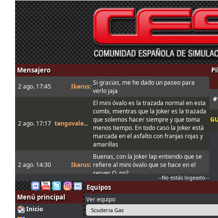
Mensajero
Pi
Si gracias, me he dado un paseo para
2 ago. 17:45
Ikarus
:
verlo jaja
#
El mini óvalo es la trazada normal en esta
combi, mientras que la Joker es la trazada
que solemos hacer siempre y que toma
G
2 ago. 17:17
tangovalens
:
menos tiempo. En todo caso la Joker está
marcada en el asfalto con franjas rojas y
amarillas
Buenas, con la Joker lap entiendo que se
2 ago. 14:30
Ikarus
:
refiere al mini óvalo que se hace en el
server Q, no?
--No estás logeado--
1 ago. 18:19
menjacocs
:
Equipos
Menú principal
1 ago. 7:07
tangovalens
:
"A fondo o a casa"
Ver equipo
Inicio
31 jul. 14:13
johneysvk
:
Spambot in forum