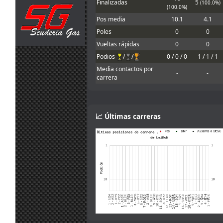
Finalizadas
5
(100.0%)
Would be good
(100.0%)
30
to allow
Pos media
10.1
4.1
jul.
johneysvk
:
different tyre
Poles
0
0
14:14
manufacturers
too
Vueltas rápidas
0
0
30
Podios
/
/
0 / 0 / 0
1 / 1 / 1
Ah that makes
jul.
camtawn
:
sense! Gracias :)
Media contactos por
13:53
-
-
carrera
Yes, it isn't fully
explained in the
30
information. You
jul.
mitsumeku
:
can lower the
📈 Últimas carreras
13:47
brake force, but
not increase it.
Sorry.
I think the
servers want
the brake power
check disabling.
30
According to the
jul.
camtawn
:
setup info,
13:19
brake power is
one of the
adjustments
allowed