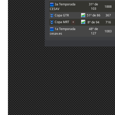
carrera, alguna
3a Temporada
31º de
22
1888
actualización
103
CESAV
jul.
Ikarus
:
me fastidió la
18:06
Copa GTR
51º de 86
367
conexión con el
PC de la quest
Copa MRT
8º de 94
716
⭐
las qurst
1a Temporada
48º de
1083
Chicos, buenas
127
cesav.es
noches. Pensé
que la carrera
era 20:15 hora
20
canaria pero
jul.
A.Bonilla
:
acabo de ver
19:14
que es 21:15 y
me viene un
poco mal. Nos
vemos pronto!!
20
Chicos, hoy no
jul.
Marcos Z.
:
puedo correr,
17:31
sorry!!
Gracias, luego
20
pruebo e intento
jul.
A.Bonilla
:
inscribirme, que
10:10
me dio el mono
de vuelta