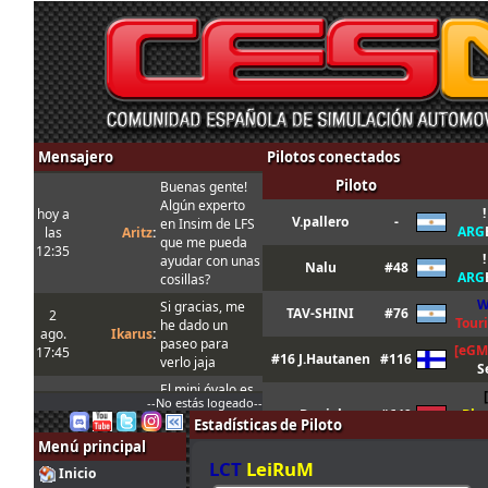
Mensajero
Pilotos conectados
Piloto
Buenas gente!
Algún experto
!
hoy a
V.pallero
-
en Insim de LFS
ARG
las
Aritz
:
que me pueda
12:35
!
ayudar con unas
Nalu
#48
ARG
cosillas?
W
Si gracias, me
TAV-SHINI
#76
2
Tour
he dado un
ago.
Ikarus
:
paseo para
[eGM
17:45
#16 J.Hautanen
#116
verlo jaja
S
El mini óvalo es
--No estás logeado--
la trazada
Daniel
#649
Bla
Estadísticas de Piloto
normal en esta
combi, mientras
Menú principal
[
MR
que la Joker es
LCT
LeiRuM
Mandula
#433
Inicio
Sa
la trazada que