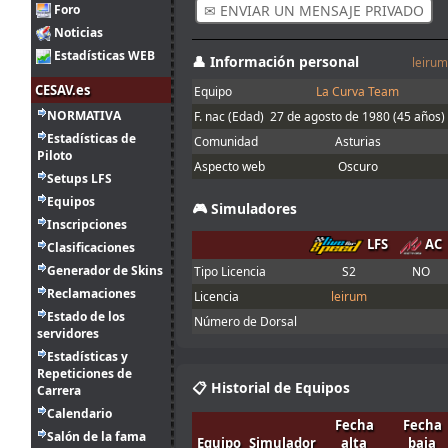
Foro
✉ ENVIAR UN MENSAJE PRIVADO
2
solemos hacer
[
MR
AntonnioG
-
ago.
tangovalens
:
siempre y que
Noticias
Sa
17:17
toma menos
Estadísticas WEB
[
MR
👤 Información personal
tiempo. En todo
leirum
TAV NOV1
#69
Sa
caso la Joker
CESAV.es
Equipo
La Curva Team
está marcada
[
MR
[
MR
c]
Pablo
#38
en el asfalto con
NORMATIVA
F. nac (Edad)
27 de agosto de 1980
(45 años)
Sa
franjas rojas y
Estadísticas de
Comunidad
Asturias
[
MR
amarillas
[
MR
c]
tBug
#445
Piloto
Sa
Aspecto web
Oscuro
Buenas, con la
Setups LFS
[
MR
Joker lap
[
MR
c]
Gabri
#44
Equipos
Sa
2
entiendo que se
🎮 Simuladores
ago.
Ikarus
:
refiere al mini
Inscripciones
LFS
Fr
GUM
l
l
l
KingOfIce
#45
14:30
óvalo que se
LFS
AC
Clasificaciones
hace en el
LFS
Fr
Generador de Skins
Tipo Licencia
S2
NO
server Q, no?
GUM
l
l
l
daf
-
Reclamaciones
Licencia
leirum
1
[
MR
ago.
Estado de los
menjacocs
:
T
A
V
-
El Nano
#29
Número de Dorsal
Sa
18:19
servidores
[
MR
Estadísticas y
"A fondo o a
[S
y
N] HiWATT
#79
1
Sa
Repeticiones de
casa"
ago.
tangovalens
:
📋 Historial de Equipos
Carrera
7:07
Calendario
Fecha
Fecha
Salón de la fama
31
Equipo
Simulador
alta
baja
Spambot in