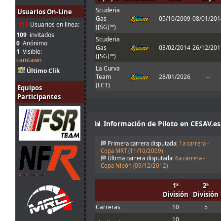
jul.
johneysvk
:
forum
Scuderia
14:13
Usuarios On-Line
Gas
05/10/2009
08/01/201
Menjacocs, ten
110
Usuarios en línea:
([SG]™)
31
agallas y T1 ;
109
invitados
jul.
camtawn
:
Scuderia
*en ; Y t3, a
0
Anónimo
12:40
Gas
03/02/2014
26/12/201
fondo o a casa
1
Visible:
([SG]™)
camtawn
Tienes que
La Curva
31
enviarlo al host
Último Clik
Team
28/01/2026
--
jul.
mitsumeku
:
cuando sales de
(LCT)
10:51
boxes ; Para que
Equipos
valide el setup
Participantes
Perdon, no se
que pasa con el
📊 Información de Piloto en CESAV.es
31
set obligatorio,
jul.
Ferminator
:
yo lo meto en la
10:21
carpeta de
🏁 Primera carrera disputada:
1a carrera -
setup y me echa
Copa MRT (
11/10/2009
)
en 30
🏁 Última carrera disputada:
6a carrera -
Copa Nipón (
09/12/2012
)
31
1 segunto en el
jul.
menjacocs
:
T1 !!!!
1ª
2ª
9:43
Cameron!!!
División
División
30
Mola! Nos
Carreras
10
5
jul.
Malavida Valdez
vemos el Lunes
:
15:04
😃
10