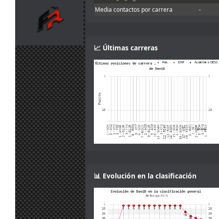
Ah that makes
jul.
camtawn
:
Media contactos por carrera
-
sense! Gracias :)
13:53
Yes, it isn't fully
explained in the
30
information. You
📈 Últimas carreras
jul.
mitsumeku
:
can lower the
13:47
brake force, but
not increase it.
Sorry.
I think the
servers want
the brake power
check disabling.
30
According to the
jul.
camtawn
:
setup info,
13:19
brake power is
one of the
adjustments
allowed
📊 Evolución en la clasificación
29
Mola, muy
jul.
Maxxis
:
buena iniciativa
18:36
!
Me gusta el
29
concepto
jul.
Mito21
: