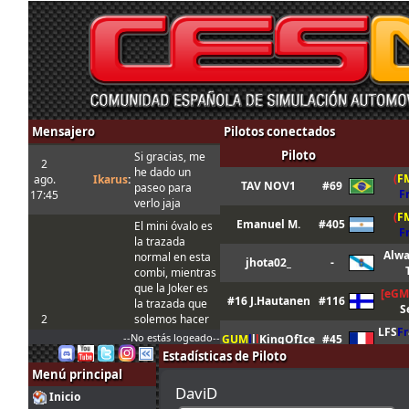
Mensajero
Pilotos conectados
Piloto
Si gracias, me
2
he dado un
(
F
ago.
Ikarus
:
TAV NOV1
#69
paseo para
F
17:45
verlo jaja
(
F
Emanuel M.
#405
El mini óvalo es
F
la trazada
Alwa
normal en esta
jhota02_
-
combi, mientras
que la Joker es
[eGM
#16 J.Hautanen
#116
la trazada que
S
2
solemos hacer
LFS
Fr
ago.
tangovalens
:
siempre y que
--No estás logeado--
GUM
l
l
l
KingOfIce
#45
17:17
toma menos
Estadísticas de Piloto
tiempo. En todo
LFS
Fr
Menú principal
GUM
l
l
l
derinus
#222
caso la Joker
DaviD
Inicio
está marcada
(
F