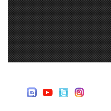
Hola chicos!
Alguien puede
compartirme
20
setup para
jul.
A.Bonilla
:
rodar un poco e
9:15
intentar correr
esta noche?
Gracias!
A mi me gustó
16
tanto el Audi R8
jul.
Mito21
:
que quiero
7:48
comprarme uno
de verdad :-D
15
A mi también
jul.
Ikarus
:
me gustó
CESAV ©2009-2026
16:00
mucho el coche
Página generada en 0.03608 segundos con 30 consultas a la base de
15
datos
jul.
loopingz
:
*ganar
8:48
Yo no puedo
correr las
15
siguientes 3 así
jul.
loopingz
:
que ni voy a
8:48
poder el