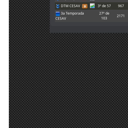
Chicos, buenas
DTM CESAV
3º de 57
967
🥉
noches. Pensé
3a Temporada
27º de
que la carrera
2171
103
CESAV
era 20:15 hora
20
canaria pero
jul.
A.Bonilla
:
acabo de ver
19:14
que es 21:15 y
me viene un
poco mal. Nos
vemos pronto!!
20
Chicos, hoy no
jul.
Marcos Z.
:
puedo correr,
17:31
sorry!!
Gracias, luego
20
pruebo e intento
jul.
A.Bonilla
:
inscribirme, que
10:10
me dio el mono
de vuelta
Enlace
ahí hay 4
para esta pista.
20
Yo de momento
jul.
mitsumeku
:
he adaptado un
9:52
poco el de
johneysvk