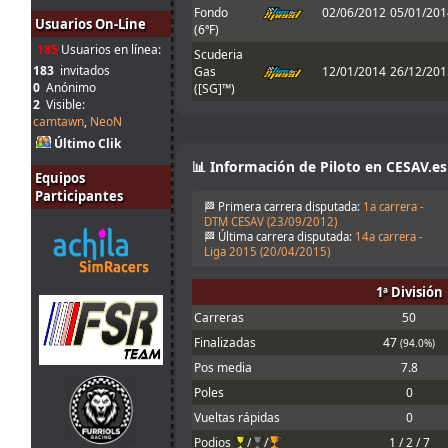
Fondo
02/06/2012
05/01/201
Tienes que
Usuarios On-Line
(6ªF)
31
enviarlo al host
jul.
mitsumeku
:
cuando sales de
185
Usuarios en línea:
Scuderia
10:51
boxes ; Para que
183
invitados
Gas
12/01/2014
26/12/201
valide el setup
0
Anónimo
([SG]™)
2
Visible:
Perdon, no se
camtawn
,
NeoN
que pasa con el
31
set obligatorio,
Último Clik
jul.
Ferminator
:
yo lo meto en la
📊 Información de Piloto en CESAV.es
10:21
carpeta de
Equipos
setup y me echa
Participantes
🏁 Primera carrera disputada:
1a carrera -
en 30
DTM CESAV (
23/09/2012
)
31
1 segunto en el
🏁 Última carrera disputada:
14a carrera -
jul.
menjacocs
:
T1 !!!!
Liga 2015 (
20/04/2015
)
9:43
Cameron!!!
1ª División
30
Mola! Nos
jul.
Malavida Valdez
vemos el Lunes
:
Carreras
50
15:04
😃
Finalizadas
47
(94.0%)
Would be good
Pos media
7.8
30
to allow
jul.
johneysvk
:
different tyre
Poles
0
14:14
manufacturers
Vueltas rápidas
0
too
Podios
/
/
1 / 2 / 7
30