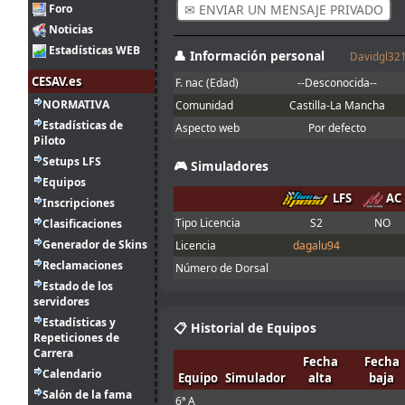
en el asfalto con
[S
y
N] HiWATT
#79
Foro
✉ ENVIAR UN MENSAJE PRIVADO
F
franjas rojas y
Noticias
amarillas
(
F
[S
y
N] Cameron
#313
Estadísticas WEB
F
👤 Información personal
Buenas, con la
Davidgl32
Joker lap
CESAV.es
F. nac (Edad)
--Desconocida--
2
entiendo que se
ago.
Ikarus
:
refiere al mini
NORMATIVA
Comunidad
Castilla-La Mancha
14:30
óvalo que se
Estadísticas de
Aspecto web
Por defecto
hace en el
Piloto
server Q, no?
Setups LFS
🎮 Simuladores
1
Equipos
ago.
menjacocs
:
LFS
AC
18:19
Inscripciones
Tipo Licencia
S2
NO
Clasificaciones
"A fondo o a
1
casa"
Generador de Skins
Licencia
dagalu94
ago.
tangovalens
:
7:07
Reclamaciones
Número de Dorsal
Estado de los
31
servidores
Spambot in
jul.
johneysvk
:
forum
Estadísticas y
14:13
📋 Historial de Equipos
Repeticiones de
Menjacocs, ten
Carrera
31
Fecha
Fecha
agallas y T1 ;
jul.
camtawn
:
Calendario
Equipo
Simulador
alta
baja
*en ; Y t3, a
12:40
Salón de la fama
fondo o a casa
6ª A