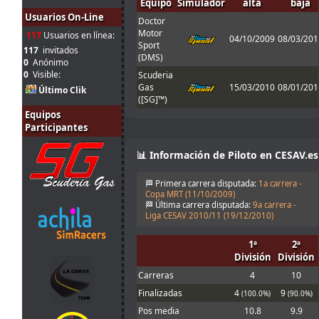
Equipo
Simulador
alta
baja
Tienes que
Usuarios On-Line
Doctor
31
enviarlo al host
Motor
jul.
mitsumeku
:
cuando sales de
117
Usuarios en línea:
04/10/2009
08/03/201
Sport
10:51
boxes ; Para que
117
invitados
(DMS)
valide el setup
0
Anónimo
0
Visible:
Scuderia
Perdon, no se
Gas
15/03/2010
08/01/201
que pasa con el
Último Clik
([SG]™)
31
set obligatorio,
jul.
Ferminator
:
yo lo meto en la
Equipos
10:21
carpeta de
Participantes
setup y me echa
en 30
📊 Información de Piloto en CESAV.es
31
1 segunto en el
jul.
menjacocs
:
T1 !!!!
🏁 Primera carrera disputada:
1a carrera -
9:43
Cameron!!!
Copa MRT (
11/10/2009
)
🏁 Última carrera disputada:
9a carrera -
30
Mola! Nos
Liga CESAV 2010/11 (
19/12/2010
)
jul.
Malavida Valdez
vemos el Lunes
:
15:04
😃
1ª
2ª
Would be good
División
División
30
to allow
Carreras
4
10
jul.
johneysvk
:
different tyre
14:14
manufacturers
Finalizadas
4
9
(100.0%)
(90.0%)
too
Pos media
10.8
9.9
30