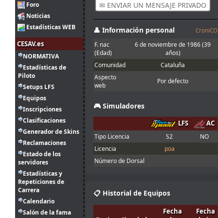
en el asfalto con
GUM
l
l
l
KingOfIce
#45
Foro
✉ ENVIAR UN MENSAJE PRIVADO
franjas rojas y
Noticias
amarillas
Estadísticas WEB
GUM
l
l
l
derinus
#222
Bla
👤 Información personal
Buenas, con la
CroniCO
Joker lap
CESAV.es
F. nac
6 de noviembre de 1986
(39
2
entiendo que se
(Edad)
años)
ago.
Ikarus
:
refiere al mini
NORMATIVA
14:30
óvalo que se
Comunidad
Cataluña
Estadísticas de
hace en el
Piloto
Aspecto
server Q, no?
Por defecto
web
Setups LFS
1
Equipos
ago.
menjacocs
:
🎮 Simuladores
18:19
Inscripciones
Clasificaciones
"A fondo o a
LFS
AC
1
casa"
Generador de Skins
ago.
tangovalens
:
Tipo Licencia
S2
NO
7:07
Reclamaciones
Licencia
poa
Estado de los
31
Número de Dorsal
servidores
Spambot in
jul.
johneysvk
:
forum
Estadísticas y
14:13
Repeticiones de
Menjacocs, ten
Carrera
31
📋 Historial de Equipos
agallas y T1 ;
jul.
camtawn
:
Calendario
*en ; Y t3, a
12:40
Fecha
Fecha
Salón de la fama
fondo o a casa