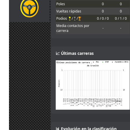
Ah that makes
Poles
0
0
jul.
camtawn
:
sense! Gracias :)
13:53
Vueltas rápidas
0
0
Yes, it isn't fully
Podios
/
/
0 / 0 / 0
0 / 1 / 0
explained in the
Media contactos por
30
information. You
-
-
carrera
jul.
mitsumeku
:
can lower the
13:47
brake force, but
not increase it.
Sorry.
📈 Últimas carreras
I think the
servers want
the brake power
check disabling.
30
According to the
jul.
camtawn
:
setup info,
13:19
brake power is
one of the
adjustments
allowed
29
Mola, muy
jul.
Maxxis
:
buena iniciativa
18:36
!
Me gusta el
29
concepto
📊 Evolución en la clasificación
jul.
Mito21
: