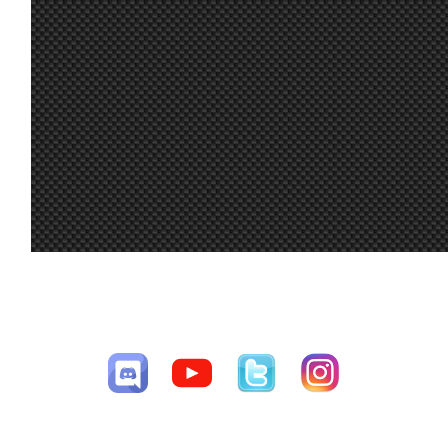
Hola chicos!
Alguien puede
compartirme
20
setup para
jul.
A.Bonilla
:
rodar un poco e
9:15
intentar correr
esta noche?
Gracias!
A mi me gustó
16
tanto el Audi R8
jul.
Mito21
:
que quiero
7:48
comprarme uno
de verdad :-D
15
A mi también
jul.
Ikarus
:
me gustó
CESAV ©2009-2026
16:00
mucho el coche
Página generada en 0.04732 segundos con 32 consultas a la base de
15
datos
jul.
loopingz
:
*ganar
8:48
Yo no puedo
correr las
15
siguientes 3 así
jul.
loopingz
:
que ni voy a
8:48
poder el