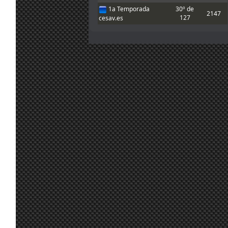
Chicos, buenas
1a Temporada
30º de
2147
noches. Pensé
127
cesav.es
que la carrera
era 20:15 hora
20
canaria pero
jul.
A.Bonilla
:
acabo de ver
19:14
que es 21:15 y
me viene un
poco mal. Nos
vemos pronto!!
20
Chicos, hoy no
jul.
Marcos Z.
:
puedo correr,
17:31
sorry!!
Gracias, luego
20
pruebo e intento
jul.
A.Bonilla
:
inscribirme, que
10:10
me dio el mono
de vuelta
Enlace
ahí hay 4
para esta pista.
20
Yo de momento
jul.
mitsumeku
:
he adaptado un
9:52
poco el de
johneysvk