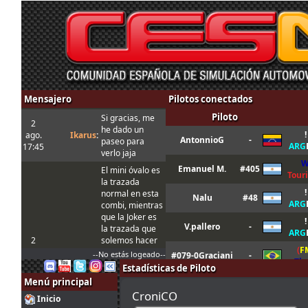
Mensajero
Pilotos conectados
Piloto
Si gracias, me
2
he dado un
!
ago.
Ikarus
:
AntonnioG
-
paseo para
ARG
17:45
verlo jaja
W
Emanuel M.
#405
El mini óvalo es
Tour
la trazada
!
normal en esta
Nalu
#48
ARG
combi, mientras
que la Joker es
!
V.pallero
-
la trazada que
ARG
2
solemos hacer
(
F
ago.
tangovalens
:
siempre y que
--No estás logeado--
#079-0Graciani
-
Th
17:17
toma menos
Estadísticas de Piloto
tiempo. En todo
[eGM
Menú principal
#16 J.Hautanen
#116
caso la Joker
S
CroniCO
Inicio
está marcada
LFS
Fr