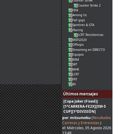
Counter Strike
Counter Strike 2
FIFA
Among Us
Fall guys
Spintires & GTA
iRacing
LCRT Resistencias
MSFS2020
Offtopic
Streaming en DIRECTO
Equipos
BRM
SRT
MHR
LCRT
FRT
AS
Últimos mensajes
[Copa Joker (Fixed)]
[1ªCARRERA-FE2X][XM-5
CUP][1ªDIVISIÓN]
por: mitsumeku
(
Resultados
Carreras y Entrevistas.
)
el: Miércoles, 05 Agosto 2026
13:48