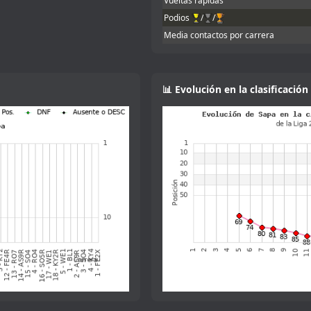
Vueltas rápidas
Podios
/
/
ry!!
Media contactos por carrera
o inscribirme, que me dio el mono de
ta. Yo de momento he adaptado un poco
📊 Evolución en la clasificación
mpartirme setup para rodar un poco e
cias!
 que quiero comprarme uno de verdad :-
el coche
s 3 así que ni voy a poder el
n una pista algo más grande y si tanto
me gustó, como para utilizarlo en una