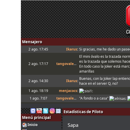
Mensajero
2 ago. 17:45
Ikarus
:
Si gracias, me he dado un paseo
El mini óvalo es la trazada nor
es la trazada que solemos hac
2 ago. 17:17
tangovalens
:
En todo caso la Joker está marca
amarillas
Buenas, con la Joker lap entien
2 ago. 14:30
Ikarus
:
hace en el server Q, no?
1 ago. 18:19
menjacocs
:
1 ago. 7:07
tangovalens
:
"A fondo o a casa"
31 jul. 14:13
johneysvk
:
Spambot in forum
Estadísticas de Piloto
31 jul. 12:40
camtawn
:
Menjacocs, ten agallas y T1 ; *e
Menú principal
Tienes que enviarlo al host cua
31 jul. 10:51
mitsumeku
:
Sapa
Inicio
setup