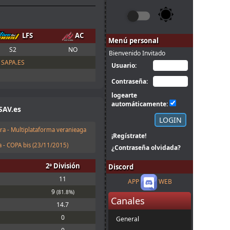
LFS
AC
Menú personal
S2
NO
Bienvenido Invitado
SAPA.ES
Usuario:
Contraseña:
logearte
automáticamente:
SAV.es
ra - Multiplataforma veranieaga
¡Regístrate!
 - COPA bis (
23/11/2015
)
¿Contraseña olvidada?
2ª División
Discord
11
APP
WEB
9
(81.8%)
Canales
14.7
0
General