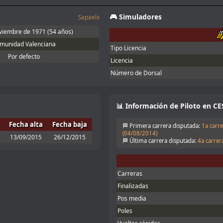
et obligatorio, yo lo meto en la carpeta
🎮 Simuladores
Sapaelx
!!
viembre de 1971
(54 años)
munidad Valenciana
Tipo Licencia
nt tyre manufacturers too
Por defecto
Licencia
Número de Dorsal
the information. You can lower the brake
ake power check disabling. According to
one of the adjustments allowed
📊 Información de Piloto en CE
Fecha alta
Fecha baja
🏁 Primera carrera disputada:
1a carre
omo en Iracing.
(
04/08/2014
)
13/09/2015
26/12/2015
🏁 Última carrera disputada:
4a carrera
nfo aquí:
Enlace
Carreras
nto, no puedo correr hoy
Finalizadas
ra, alguna actualización me fastidió la
Pos media
las qurst
Poles
ue la carrera era 20:15 hora canaria
5 y me viene un poco mal. Nos vemos