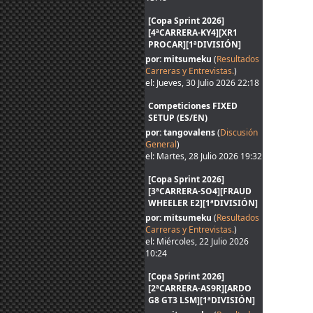
[Copa Sprint 2026]
[4ªCARRERA-KY4][XR1
PROCAR][1ªDIVISIÓN]
por: mitsumeku
(
Resultados
Carreras y Entrevistas.
)
el: Jueves, 30 Julio 2026 22:18
Competiciones FIXED
SETUP (ES/EN)
por: tangovalens
(
Discusión
General
)
el: Martes, 28 Julio 2026 19:32
[Copa Sprint 2026]
[3ªCARRERA-SO4][FRAUD
WHEELER E2][1ªDIVISIÓN]
por: mitsumeku
(
Resultados
Carreras y Entrevistas.
)
el: Miércoles, 22 Julio 2026
10:24
[Copa Sprint 2026]
[2ªCARRERA-AS9R][ARDO
G8 GT3 LSM][1ªDIVISIÓN]