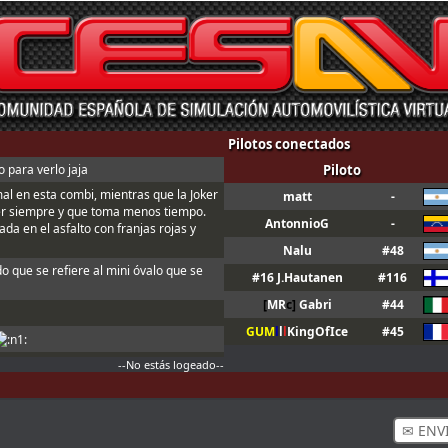
Pilotos conectados
 para verlo jaja
Piloto
mal en esta combi, mientras que la Joker
matt
-
er siempre y que toma menos tiempo.
AntonnioG
-
da en el asfalto con franjas rojas y
Nalu
#48
do que se refiere al mini óvalo que se
#16 J.Hautanen
#116
[
MR
c]
Gabri
#44
GUM
l
l
l
KingOfIce
#45
--No estás logeado--
n ; Y t3, a fondo o a casa
ndo sales de boxes ; Para que valide el
✉ ENV