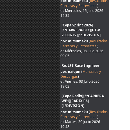
por: mitsumeku
(
Resultados
Carreras y Entrevistas.
)
el: Miércoles, 15 Julio 2026
14:35
[Copa Sprint 2026]
[1ªCARRERA-BL1][GT-V
2000GTV][1ªDIVISIÓN]
por: mitsumeku
(
Resultados
Carreras y Entrevistas.
)
el: Miércoles, 08 Julio 2026
09:05
Re: LFS Race Engineer
por: naiqun
(
Manuales y
Descargas
)
el: Viernes, 03 Julio 2026
19:03
[Copa Radix][5ªCARRERA-
WE1][RADIX P6]
[1ªDIVISIÓN]
por: mitsumeku
(
Resultados
Carreras y Entrevistas.
)
el: Martes, 30 Junio 2026
19:48