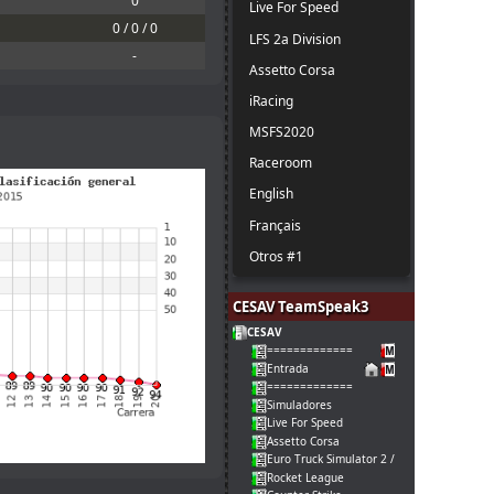
0
Live For Speed
0 / 0 / 0
LFS 2a Division
-
Assetto Corsa
iRacing
MSFS2020
Raceroom
English
Français
Otros #1
CESAV TeamSpeak3
CESAV
=============
Entrada
=============
Simuladores
Live For Speed
Assetto Corsa
Euro Truck Simulator 2 / American Truck
Rocket League