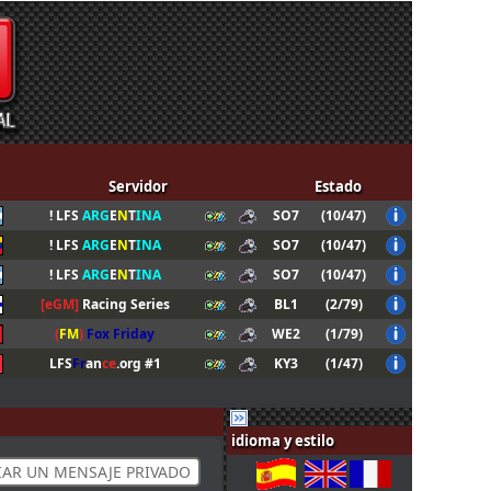
Servidor
Estado
! LFS
ARG
E
N
T
INA
SO7
(10/47)
! LFS
ARG
E
N
T
INA
SO7
(10/47)
! LFS
ARG
E
N
T
INA
SO7
(10/47)
[eGM]
Racing Series
BL1
(2/79)
(
FM
)
Fox Friday
WE2
(1/79)
LFS
Fr
an
ce
.org #1
KY3
(1/47)
idioma y estilo
IAR UN MENSAJE PRIVADO