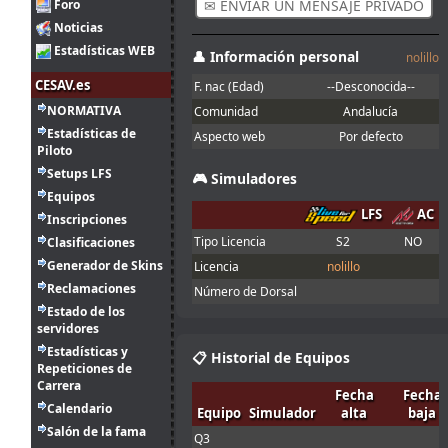
en el asfalto con
Foro
✉ ENVIAR UN MENSAJE PRIVADO
franjas rojas y
Noticias
amarillas
Estadísticas WEB
👤 Información personal
nolillo
Buenas, con la
Joker lap
CESAV.es
F. nac (Edad)
--Desconocida--
2
entiendo que se
NORMATIVA
ago.
Ikarus
:
refiere al mini
Comunidad
Andalucía
14:30
óvalo que se
Estadísticas de
Aspecto web
Por defecto
hace en el
Piloto
server Q, no?
Setups LFS
🎮 Simuladores
1
Equipos
ago.
menjacocs
:
LFS
AC
Inscripciones
18:19
Tipo Licencia
S2
NO
Clasificaciones
"A fondo o a
1
casa"
Generador de Skins
Licencia
nolillo
ago.
tangovalens
:
Reclamaciones
7:07
Número de Dorsal
Estado de los
31
servidores
Spambot in
jul.
johneysvk
:
forum
Estadísticas y
📋 Historial de Equipos
14:13
Repeticiones de
Menjacocs, ten
Carrera
31
Fecha
Fecha
agallas y T1 ;
Calendario
jul.
camtawn
:
Equipo
Simulador
alta
baja
*en ; Y t3, a
12:40
Salón de la fama
fondo o a casa
Q3