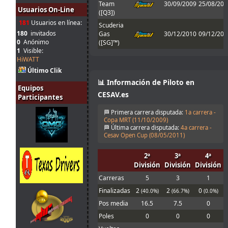
Team
30/09/2009
25/08/201
Tienes que
Usuarios On-Line
([Q3])
31
enviarlo al host
181
Usuarios en línea:
jul.
mitsumeku
:
cuando sales de
Scuderia
10:51
boxes ; Para que
180
invitados
Gas
30/12/2010
09/12/201
valide el setup
0
Anónimo
([SG]™)
1
Visible:
Perdon, no se
HiWATT
que pasa con el
Último Clik
31
set obligatorio,
jul.
Ferminator
:
yo lo meto en la
📊 Información de Piloto en
Equipos
10:21
carpeta de
CESAV.es
Participantes
setup y me echa
en 30
🏁 Primera carrera disputada:
1a carrera -
31
1 segunto en el
Copa MRT (
11/10/2009
)
jul.
menjacocs
:
T1 !!!!
🏁 Última carrera disputada:
4a carrera -
Cesav Open Cup (
08/05/2011
)
9:43
Cameron!!!
30
Mola! Nos
2ª
3ª
4ª
jul.
Malavida Valdez
vemos el Lunes
:
División
División
División
15:04
😃
Carreras
5
3
1
Would be good
30
to allow
Finalizadas
2
2
0
(40.0%)
(66.7%)
(0.0%)
jul.
johneysvk
:
different tyre
Pos media
16.5
7.5
0
14:14
manufacturers
too
Poles
0
0
0
30