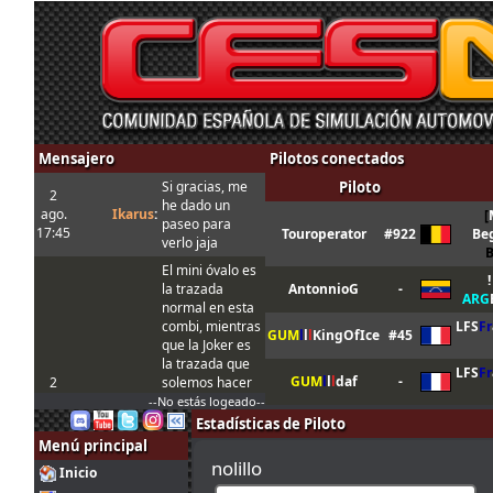
Mensajero
Pilotos conectados
Si gracias, me
Piloto
2
he dado un
ago.
Ikarus
:
[
paseo para
17:45
Touroperator
#922
Be
verlo jaja
El mini óvalo es
!
la trazada
AntonnioG
-
ARG
normal en esta
combi, mientras
LFS
Fr
GUM
l
l
l
KingOfIce
#45
que la Joker es
la trazada que
LFS
Fr
GUM
l
l
l
daf
-
2
solemos hacer
ago.
tangovalens
:
siempre y que
--No estás logeado--
17:17
toma menos
Estadísticas de Piloto
tiempo. En todo
Menú principal
caso la Joker
nolillo
Inicio
está marcada