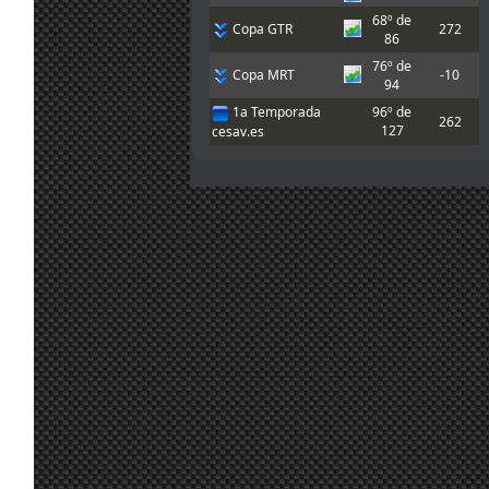
Chicos, buenas
68º de
Copa GTR
272
noches. Pensé
86
que la carrera
76º de
era 20:15 hora
Copa MRT
-10
20
94
canaria pero
jul.
A.Bonilla
:
acabo de ver
1a Temporada
96º de
19:14
262
que es 21:15 y
127
cesav.es
me viene un
poco mal. Nos
vemos pronto!!
20
Chicos, hoy no
jul.
Marcos Z.
:
puedo correr,
17:31
sorry!!
Gracias, luego
20
pruebo e intento
jul.
A.Bonilla
:
inscribirme, que
10:10
me dio el mono
de vuelta
Enlace
ahí hay 4
para esta pista.
20
Yo de momento
jul.
mitsumeku
:
he adaptado un
9:52
poco el de
johneysvk