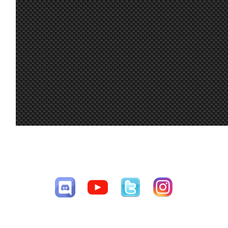
Hola chicos!
Alguien puede
compartirme
20
setup para
jul.
A.Bonilla
:
rodar un poco e
9:15
intentar correr
esta noche?
Gracias!
A mi me gustó
16
tanto el Audi R8
jul.
Mito21
:
que quiero
7:48
comprarme uno
de verdad :-D
15
A mi también
jul.
Ikarus
:
me gustó
CESAV ©2009-2026
16:00
mucho el coche
Página generada en 0.03279 segundos con 34 consultas a la base de
15
datos
jul.
loopingz
:
*ganar
8:48
Yo no puedo
correr las
15
siguientes 3 así
jul.
loopingz
:
que ni voy a
8:48
poder el
campeonato 🤣