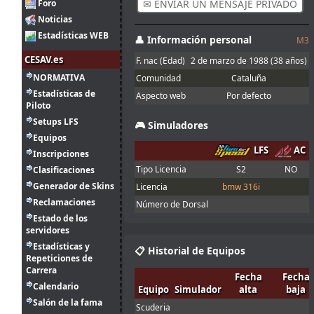
en el asfalto con
Foro
✉ ENVIAR UN MENSAJE PRIVADO
franjas rojas y
Noticias
amarillas
Estadísticas WEB
👤 Información personal
M3
Buenas, con la
Joker lap
CESAV.es
F. nac (Edad)
2 de marzo de 1988
(38 años)
2
entiendo que se
NORMATIVA
ago.
Ikarus
:
refiere al mini
Comunidad
Cataluña
14:30
óvalo que se
Estadísticas de
Aspecto web
Por defecto
hace en el
Piloto
server Q, no?
Setups LFS
🎮 Simuladores
1
Equipos
ago.
menjacocs
:
LFS
AC
Inscripciones
18:19
Tipo Licencia
S2
NO
Clasificaciones
"A fondo o a
1
casa"
Generador de Skins
Licencia
bmw 316i
ago.
tangovalens
:
Reclamaciones
7:07
Número de Dorsal
Estado de los
31
servidores
Spambot in
jul.
johneysvk
:
forum
Estadísticas y
📋 Historial de Equipos
14:13
Repeticiones de
Menjacocs, ten
Carrera
31
Fecha
Fecha
agallas y T1 ;
Calendario
jul.
camtawn
:
Equipo
Simulador
alta
baja
*en ; Y t3, a
12:40
Salón de la fama
fondo o a casa
Scuderia