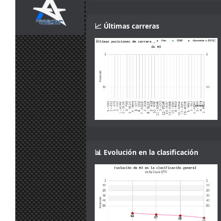
Ah that makes
jul.
camtawn
:
sense! Gracias :)
13:53
📈 Últimas carreras
Yes, it isn't fully
explained in the
30
information. You
jul.
mitsumeku
:
can lower the
13:47
brake force, but
not increase it.
Sorry.
I think the
servers want
the brake power
check disabling.
30
According to the
jul.
camtawn
:
setup info,
13:19
brake power is
one of the
📊 Evolución en la clasificación
adjustments
allowed
29
Mola, muy
jul.
Maxxis
:
buena iniciativa
18:36
!
Me gusta el
29
concepto
jul.
Mito21
: