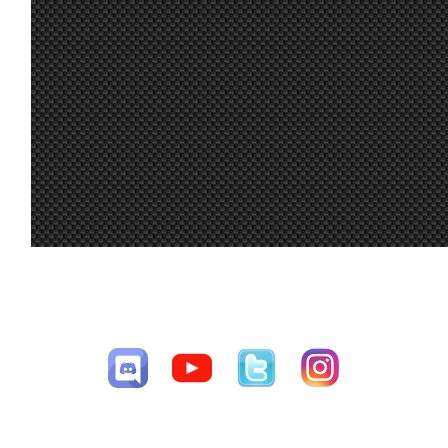
Hola chicos!
Alguien puede
compartirme
20
setup para
jul.
A.Bonilla
:
rodar un poco e
9:15
intentar correr
esta noche?
Gracias!
A mi me gustó
16
tanto el Audi R8
jul.
Mito21
:
que quiero
7:48
comprarme uno
de verdad :-D
15
A mi también
jul.
Ikarus
:
me gustó
CESAV ©2009-2026
16:00
mucho el coche
Página generada en 0.02841 segundos con 30 consultas a la base de
15
datos
jul.
loopingz
:
*ganar
8:48
Yo no puedo
correr las
15
siguientes 3 así
jul.
loopingz
:
que ni voy a
8:48
poder el
campeonato 🤣