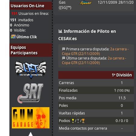
Gas
12/11/2009
28/11/201
Tienes que
Usuarios On-Line
([SG]™)
31
enviarlo al host
151
Usuarios en línea:
jul.
mitsumeku
:
cuando sales de
10:51
boxes ; Para que
151
invitados
valide el setup
0
Anónimo
0
Visible:
📊 Información de Piloto en
Perdon, no se
Último Clik
que pasa con el
CESAV.es
31
set obligatorio,
Equipos
jul.
Ferminator
:
yo lo meto en la
🏁 Primera carrera disputada:
2a carrera -
10:21
Participantes
carpeta de
Copa GTR (
22/11/2009
)
setup y me echa
🏁 Última carrera disputada:
2a carrera -
en 30
Copa GTR (
22/11/2009
)
31
1 segunto en el
1ª División
jul.
menjacocs
:
T1 !!!!
9:43
Cameron!!!
Carreras
1
30
Mola! Nos
Finalizadas
1
(100.0%)
jul.
Malavida Valdez
vemos el Lunes
:
Pos media
11.5
15:04
😃
Poles
0
Would be good
30
to allow
Vueltas rápidas
1
jul.
johneysvk
:
different tyre
Podios
/
/
0 / 0 / 0
14:14
manufacturers
too
Media contactos por carrera
-
30