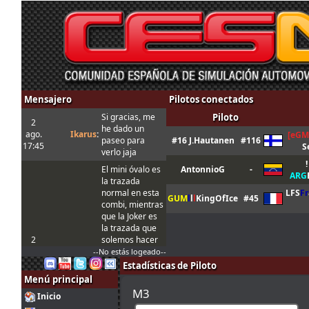
Mensajero
Pilotos conectados
Si gracias, me
Piloto
2
he dado un
ago.
Ikarus
:
[eGM
paseo para
#16 J.Hautanen
#116
17:45
S
verlo jaja
!
El mini óvalo es
AntonnioG
-
ARG
la trazada
normal en esta
LFS
Fr
GUM
l
l
l
KingOfIce
#45
combi, mientras
que la Joker es
la trazada que
2
solemos hacer
ago.
tangovalens
:
siempre y que
--No estás logeado--
17:17
toma menos
Estadísticas de Piloto
tiempo. En todo
Menú principal
caso la Joker
M3
Inicio
está marcada