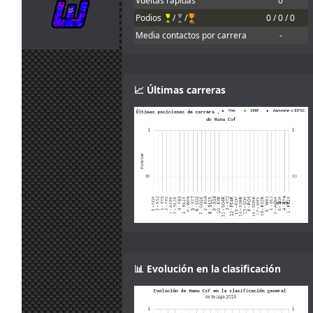
Vueltas rápidas
0
Would be good
Podios
/
/
0 / 0 / 0
30
to allow
jul.
johneysvk
:
different tyre
Media contactos por carrera
-
14:14
manufacturers
too
30
Ah that makes
jul.
camtawn
:
📈 Últimas carreras
sense! Gracias :)
13:53
Yes, it isn't fully
explained in the
30
information. You
jul.
mitsumeku
:
can lower the
13:47
brake force, but
not increase it.
Sorry.
I think the
servers want
the brake power
check disabling.
30
According to the
jul.
camtawn
:
setup info,
📊 Evolución en la clasificación
13:19
brake power is
one of the
adjustments
allowed