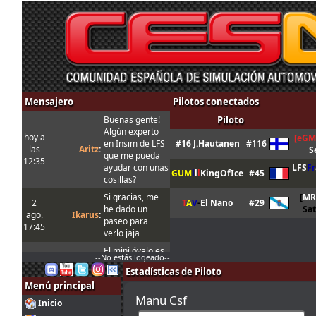
Mensajero
Pilotos conectados
Buenas gente!
Piloto
Algún experto
hoy a
[eGM
en Insim de LFS
#16 J.Hautanen
#116
las
Aritz
:
S
que me pueda
12:35
ayudar con unas
LFS
Fr
GUM
l
l
l
KingOfIce
#45
cosillas?
Si gracias, me
[
MR
2
T
A
V
-
El Nano
#29
he dado un
Sa
ago.
Ikarus
:
paseo para
17:45
verlo jaja
El mini óvalo es
--No estás logeado--
la trazada
Estadísticas de Piloto
normal en esta
Menú principal
combi, mientras
Manu Csf
que la Joker es
Inicio
la trazada que