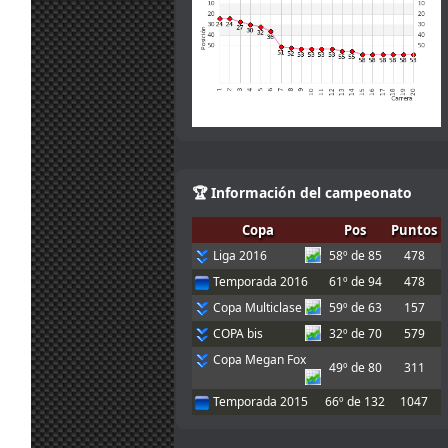
29
Mola, muy
jul.
Maxxis
:
buena iniciativa
18:36
!
Me gusta el
29
concepto
jul.
Mito21
:
"Fixed" como en
7:51
Iracing.
29
Buenísima
jul.
menjacocs
:
iniciativa chicos.
6:50
🏆 Información del campeonato
La Copa Joker
28
Copa
Pos
Puntos
será Fixed. Más
jul.
tangovalens
:
info aquí:
Liga 2016
58º de 85
478
18:32
Enlace
Temporada 2016
61º de 94
478
27
Copa Multiclase
59º de 63
157
jul.
mitsumeku
:
:_(
20:00
COPA bis
32º de 70
579
Mi volante no
Copa Megan Fox
27
49º de 80
311
funciona....lo
jul.
Marcos Z.
:
siento, no puedo
19:53
Temporada 2015
66º de 132
1047
correr hoy
Disculpadme
por la última