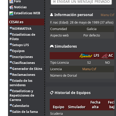
Foro
✉ ENVIAR UN MENSAJE PRIVADO
2
solemos hacer
ago.
tangovalens
:
siempre y que
Noticias
17:17
toma menos
Estadísticas WEB
👤 Información personal
Manu Csf
tiempo. En todo
caso la Joker
CESAV.es
F. nac (Edad)
28 de mayo de 1989
(37 años)
está marcada
NORMATIVA
en el asfalto con
Comunidad
Galicia
franjas rojas y
Estadísticas de
Aspecto web
Por defecto
amarillas
Piloto
Buenas, con la
Setups LFS
🎮 Simuladores
Joker lap
Equipos
2
entiendo que se
LFS
AC
Inscripciones
ago.
Ikarus
:
refiere al mini
14:30
óvalo que se
Tipo Licencia
S2
NO
Clasificaciones
hace en el
Generador de Skins
Licencia
Manu Csf
server Q, no?
Reclamaciones
Número de Dorsal
1
Estado de los
ago.
menjacocs
:
servidores
18:19
Estadísticas y
"A fondo o a
📋 Historial de Equipos
1
Repeticiones de
casa"
ago.
tangovalens
:
Carrera
Fecha
Fech
7:07
Calendario
Equipo
Simulador
alta
baj
Salón de la fama
31
Scuderia
Spambot in