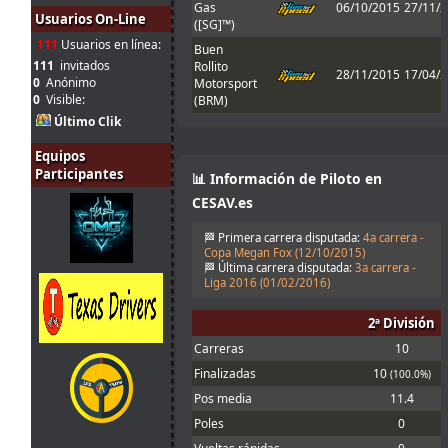
jul.
johneysvk
:
Gas
06/10/2015
27/11/
forum
Usuarios On-Line
14:13
([SG]™)
111
Usuarios en línea:
Menjacocs, ten
Buen
31
agallas y T1 ;
111
invitados
Rollito
jul.
camtawn
:
28/11/2015
17/04/
*en ; Y t3, a
0
Anónimo
Motorsport
12:40
fondo o a casa
0
Visible:
(BRM)
Último Clik
Tienes que
31
enviarlo al host
Equipos
jul.
mitsumeku
:
cuando sales de
10:51
Participantes
boxes ; Para que
📊 Información de Piloto en
valide el setup
CESAV.es
Perdon, no se
que pasa con el
🏁 Primera carrera disputada:
4a carrera -
31
set obligatorio,
Copa Megan Fox (
12/10/2015
)
jul.
Ferminator
:
yo lo meto en la
🏁 Última carrera disputada:
3a carrera -
10:21
carpeta de
Liga 2016 (
01/02/2016
)
setup y me echa
en 30
2ª División
31
1 segunto en el
Carreras
10
jul.
menjacocs
:
T1 !!!!
Finalizadas
10
(100.0%)
9:43
Cameron!!!
Pos media
11.4
30
Mola! Nos
jul.
Malavida Valdez
vemos el Lunes
:
Poles
0
15:04
😃