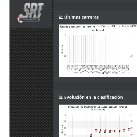
Ah that makes
jul.
camtawn
:
sense! Gracias :)
13:53
📈 Últimas carreras
Yes, it isn't fully
explained in the
30
information. You
jul.
mitsumeku
:
can lower the
13:47
brake force, but
not increase it.
Sorry.
I think the
servers want
the brake power
check disabling.
30
According to the
jul.
camtawn
:
setup info,
13:19
brake power is
one of the
📊 Evolución en la clasificación
adjustments
allowed
29
Mola, muy
jul.
Maxxis
:
buena iniciativa
18:36
!
Me gusta el
29
concepto
jul.
Mito21
: