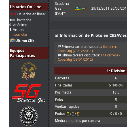
Scuderia
Tienes que
Usuarios On-Line
Gas
29/12/2011
26/05/201
31
enviarlo al host
([SG]™)
jul.
mitsumeku
:
cuando sales de
101
Usuarios en línea:
10:51
boxes ; Para que
100
invitados
valide el setup
0
Anónimo
1
Visible:
Perdon, no se
mitsumeku
📊 Información de Piloto en CESAV.es
que pasa con el
31
set obligatorio,
Último Clik
jul.
Ferminator
:
yo lo meto en la
🏁 Primera carrera disputada:
6a carrera -
10:21
carpeta de
Equipos
Copa Stig (
29/12/2011
)
setup y me echa
Participantes
🏁 Última carrera disputada:
14a carrera -
en 30
Copa Stig (
08/01/2012
)
31
1 segunto en el
1ª División
jul.
menjacocs
:
T1 !!!!
9:43
Cameron!!!
Carreras
6
30
Mola! Nos
Finalizadas
6
(100.0%)
jul.
Malavida Valdez
vemos el Lunes
:
Pos media
16.5
15:04
😃
Poles
0
Would be good
30
to allow
Vueltas rápidas
0
jul.
johneysvk
:
different tyre
Podios
/
/
0 / 0 / 0
14:14
manufacturers
too
Media contactos por carrera
-
30