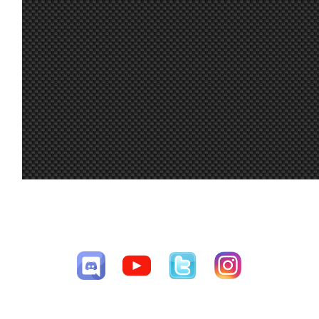
Hola chicos!
Alguien puede
compartirme
20
setup para
jul.
A.Bonilla
:
rodar un poco e
9:15
intentar correr
esta noche?
Gracias!
A mi me gustó
16
tanto el Audi R8
jul.
Mito21
:
que quiero
7:48
comprarme uno
de verdad :-D
15
A mi también
jul.
Ikarus
:
me gustó
CESAV ©2009-2026
16:00
mucho el coche
Página generada en 0.02027 segundos con 30 consultas a la base de
15
datos
jul.
loopingz
:
*ganar
8:48
Yo no puedo
correr las
15
siguientes 3 así
jul.
loopingz
:
que ni voy a
8:48
poder el