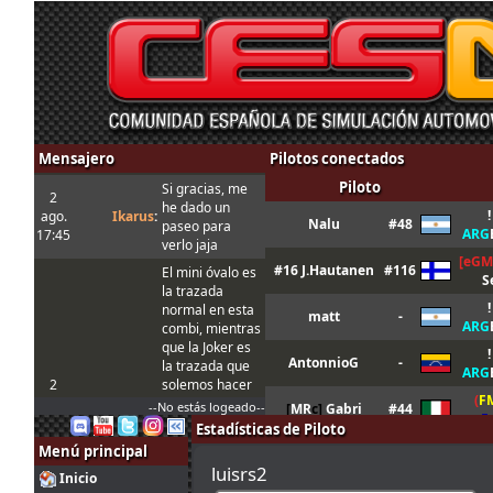
Mensajero
Pilotos conectados
Piloto
Si gracias, me
2
he dado un
!
ago.
Ikarus
:
Nalu
#48
paseo para
ARG
17:45
verlo jaja
[eGM
#16 J.Hautanen
#116
El mini óvalo es
S
la trazada
!
normal en esta
matt
-
ARG
combi, mientras
que la Joker es
!
AntonnioG
-
la trazada que
ARG
2
solemos hacer
(
F
ago.
tangovalens
:
siempre y que
--No estás logeado--
[
MR
c]
Gabri
#44
F
17:17
toma menos
Estadísticas de Piloto
tiempo. En todo
LFS
Fr
Menú principal
GUM
l
l
l
KingOfIce
#45
caso la Joker
luisrs2
Inicio
está marcada