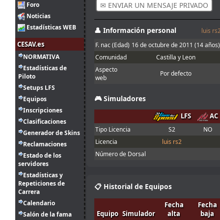
en el asfalto con
Foro
✉ ENVIAR UN MENSAJE PRIVADO
franjas rojas y
Noticias
amarillas
Estadísticas WEB
👤 Información personal
Buenas, con la
luis rs
Joker lap
CESAV.es
F. nac (Edad)
16 de octubre de 2011
(14 años)
2
entiendo que se
ago.
Ikarus
:
refiere al mini
NORMATIVA
Comunidad
Castilla y Leon
14:30
óvalo que se
Estadísticas de
Aspecto
hace en el
Por defecto
Piloto
web
server Q, no?
Setups LFS
1
🎮 Simuladores
Equipos
ago.
menjacocs
:
18:19
Inscripciones
LFS
AC
Clasificaciones
"A fondo o a
1
Tipo Licencia
S2
NO
casa"
Generador de Skins
ago.
tangovalens
:
Licencia
luis rs2
7:07
Reclamaciones
Número de Dorsal
Estado de los
31
servidores
Spambot in
jul.
johneysvk
:
forum
Estadísticas y
14:13
Repeticiones de
📋 Historial de Equipos
Menjacocs, ten
Carrera
31
agallas y T1 ;
jul.
camtawn
:
Calendario
Fecha
Fecha
*en ; Y t3, a
12:40
Equipo
Simulador
alta
baja
Salón de la fama
fondo o a casa