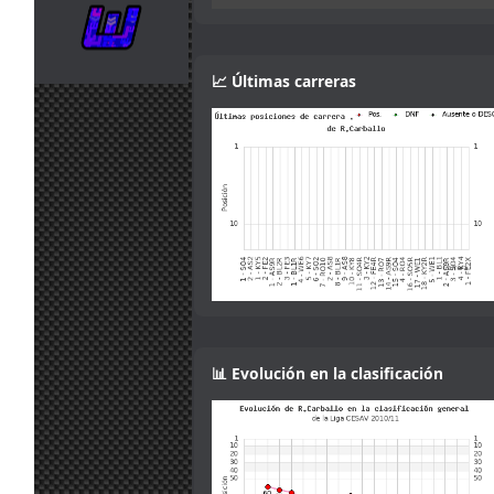
Ah that makes
jul.
camtawn
:
sense! Gracias :)
13:53
Yes, it isn't fully
📈 Últimas carreras
explained in the
30
information. You
jul.
mitsumeku
:
can lower the
13:47
brake force, but
not increase it.
Sorry.
I think the
servers want
the brake power
check disabling.
30
According to the
jul.
camtawn
:
setup info,
13:19
brake power is
one of the
adjustments
📊 Evolución en la clasificación
allowed
29
Mola, muy
jul.
Maxxis
:
buena iniciativa
18:36
!
Me gusta el
29
concepto
jul.
Mito21
: