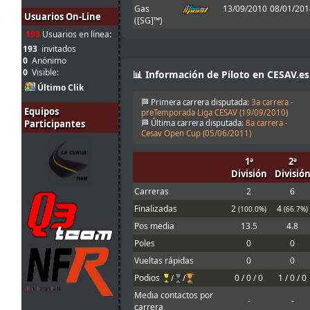
Gas
13/09/2010
08/01/201
Tienes que
Usuarios On-Line
([SG]™)
31
enviarlo al host
jul.
mitsumeku
:
cuando sales de
193
Usuarios en línea:
10:51
boxes ; Para que
193
invitados
valide el setup
0
Anónimo
0
Visible:
📊 Información de Piloto en CESAV.es
Perdon, no se
que pasa con el
Último Clik
31
set obligatorio,
🏁 Primera carrera disputada:
3a carrera -
jul.
Ferminator
:
yo lo meto en la
Equipos
preTemporada Liga CESAV (
19/09/2010
)
10:21
carpeta de
Participantes
🏁 Última carrera disputada:
8a carrera -
setup y me echa
Cesav Open Cup (
05/06/2011
)
en 30
1ª
2ª
31
1 segunto en el
División
Divisió
jul.
menjacocs
:
T1 !!!!
9:43
Cameron!!!
Carreras
2
6
30
Mola! Nos
Finalizadas
2
4
(100.0%)
(66.7%)
jul.
Malavida Valdez
vemos el Lunes
:
Pos media
13.5
4.8
15:04
😃
Poles
0
0
Would be good
30
to allow
Vueltas rápidas
0
0
jul.
johneysvk
:
different tyre
Podios
/
/
0 / 0 / 0
1 / 0 / 0
14:14
manufacturers
too
Media contactos por
-
-
carrera
30