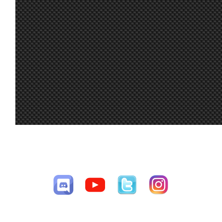
Hola chicos!
Alguien puede
compartirme
20
setup para
jul.
A.Bonilla
:
rodar un poco e
9:15
intentar correr
esta noche?
Gracias!
A mi me gustó
16
tanto el Audi R8
jul.
Mito21
:
que quiero
7:48
comprarme uno
de verdad :-D
15
A mi también
jul.
Ikarus
:
me gustó
CESAV ©2009-2026
16:00
mucho el coche
Página generada en 0.0305 segundos con 32 consultas a la base de
15
datos
jul.
loopingz
:
*ganar
8:48
Yo no puedo
correr las
15
siguientes 3 así
jul.
loopingz
:
que ni voy a
8:48
poder el