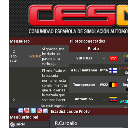
Mensajero
Pilotos conectados
Piloto
Si gracias, me
2
he dado un
(
F
ago.
Ikarus
:
VIKTOLO
-
paseo para
F
17:45
verlo jaja
[eGM
#16 J.Hautanen
#116
El mini óvalo es
S
la trazada
[
normal en esta
Touroperator
#922
Be
combi, mientras
que la Joker es
la trazada que
!
AntonnioG
-
2
solemos hacer
ARG
ago.
tangovalens
:
siempre y que
--No estás logeado--
(
F
17:17
toma menos
TAV NOV1
#69
Estadísticas de Piloto
F
tiempo. En todo
Menú principal
caso la Joker
(
F
R.Carballo
[
MR
c]
Gabri
#44
Inicio
está marcada
F