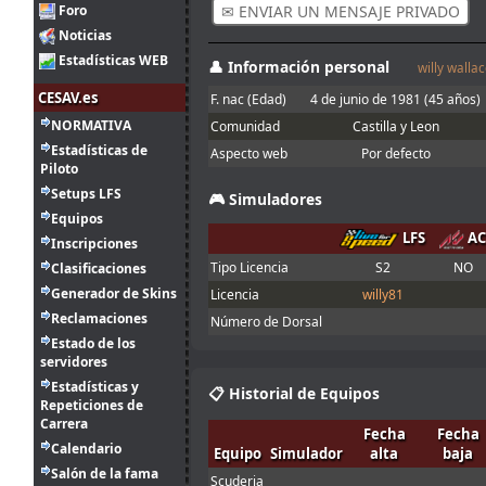
en el asfalto con
Foro
✉ ENVIAR UN MENSAJE PRIVADO
(
F
franjas rojas y
[
MR
c]
Suforr
#42
Noticias
F
amarillas
Estadísticas WEB
(
F
👤 Información personal
Buenas, con la
willy walla
[
MR
c]
tBug
#445
F
Joker lap
CESAV.es
F. nac (Edad)
4 de junio de 1981
(45 años)
2
entiendo que se
LFS
Fr
GUM
l
l
l
KingOfIce
#45
ago.
Ikarus
:
refiere al mini
NORMATIVA
Comunidad
Castilla y Leon
14:30
óvalo que se
Estadísticas de
Aspecto web
Por defecto
(
F
hace en el
GUM
l
l
l
derinus
#222
Piloto
Th
server Q, no?
Setups LFS
🎮 Simuladores
(
F
1
T
A
V
-
El Nano
#29
Equipos
F
ago.
menjacocs
:
LFS
AC
18:19
Inscripciones
(
F
[S
y
N] Cameron
#313
F
Tipo Licencia
S2
NO
Clasificaciones
"A fondo o a
1
casa"
(
F
Generador de Skins
Licencia
willy81
ago.
tangovalens
:
[S
y
N] HiWATT
#79
F
7:07
Reclamaciones
Número de Dorsal
Estado de los
31
servidores
Spambot in
jul.
johneysvk
:
forum
Estadísticas y
14:13
📋 Historial de Equipos
Repeticiones de
Menjacocs, ten
Carrera
31
Fecha
Fecha
agallas y T1 ;
jul.
camtawn
:
Calendario
Equipo
Simulador
alta
baja
*en ; Y t3, a
12:40
Salón de la fama
fondo o a casa
Scuderia