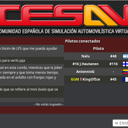
Pilotos conectados
n Insim de LFS que me pueda ayudar
Piloto
Nalu
#48
 para verlo jaja
#16 J.Hautanen
#116
mal en esta combi, mientras que la Joker
AntonnioG
-
er siempre y que toma menos tiempo.
da en el asfalto con franjas rojas y
GUM
l
l
l
KingOfIce
#45
do que se refiere al mini óvalo que se
--No estás logeado--
✉ ENV
n ; Y t3, a fondo o a casa