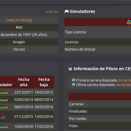
et obligatorio, yo lo meto en la carpeta
🎮 Simuladores
A.Senao
!!
LowCost Racing
#64
nt tyre manufacturers too
Tipo Licencia
 diciembre de 1997
(28 años)
Aragon
Licencia
the information. You can lower the brake
Oscuro
Número de Dorsal
ake power check disabling. According to
one of the adjustments allowed
📊 Información de Piloto en CE
omo en Iracing.
Fecha
Fecha
🏁 Primera carrera disputada:
2a carre
ulador
alta
baja
🏁 Última carrera disputada:
4a carrera
nfo aquí:
Enlace
23/12/2011
18/02/2012
03/02/2014
08/07/2014
Carreras
nto, no puedo correr hoy
08/07/2014
09/02/2016
Finalizadas
ra, alguna actualización me fastidió la
01/12/2015
13/02/2016
las qurst
Pos media
ue la carrera era 20:15 hora canaria
Poles
10/02/2016
11/02/2016
5 y me viene un poco mal. Nos vemos