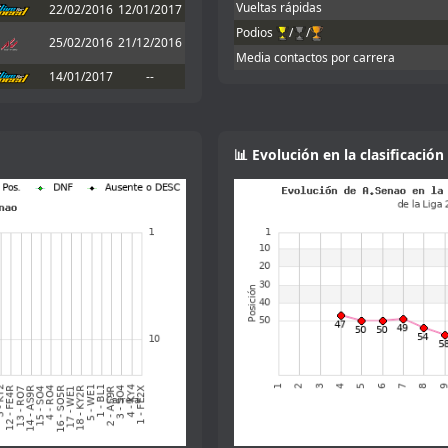
Vueltas rápidas
22/02/2016
12/01/2017
Podios
/
/
ry!!
25/02/2016
21/12/2016
Media contactos por carrera
o inscribirme, que me dio el mono de
14/01/2017
--
ta. Yo de momento he adaptado un poco
mpartirme setup para rodar un poco e
📊 Evolución en la clasificación
cias!
 que quiero comprarme uno de verdad :-
el coche
s 3 así que ni voy a poder el
n una pista algo más grande y si tanto
me gustó, como para utilizarlo en una