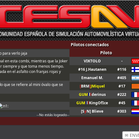
Pilotos conectados
Piloto
 para verlo jaja
mal en esta combi, mientras que la Joker
VIKTOLO
-
er siempre y que toma menos tiempo.
#16 J.Hautanen
#116
da en el asfalto con franjas rojas y
Emanuel M.
#405
do que se refiere al mini óvalo que se
[
BRM
]
JMiquel
#17
GUM
l
l
l
derinus
#222
GUM
l
l
l
KingOfIce
#45
[S
y
N] Blieve
#303
--No estás logeado--
[S
y
N] Cameron
#313
n ; Y t3, a fondo o a casa
ndo sales de boxes ; Para que valide el
✉ ENV