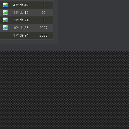
47º de 49
0
mejore para tu hijo, Marcos
11º de 15
90
do desinscribirme, si lo podéis hacer os
21º de 21
0
10º de 85
2927
17º de 94
3538
 sea leve
1º de 63
776
rto a no inscritos
30º de 70
590.5
; Estoy en el hospital con mi hijo. Parece
33º de 36
0
aña también.
32º de 50
154
l partido
13º de 39
478.33
32º de 94
2235
nte con la FiFA e incluso Donald
25º de 132
3631.5
 del partido, pero no quieren
105º de 122
0
bi.
46º de 53
0
 día de la carrera por el partido?
19º de 46
607
9º de 28
611
1º de 46
619.5
ols and Eakew for the podium!