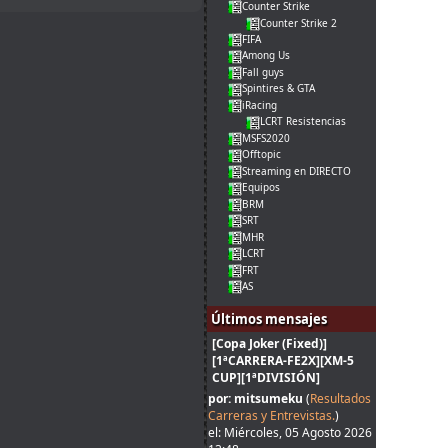
Counter Strike
Counter Strike 2
FIFA
Among Us
Fall guys
Spintires & GTA
iRacing
LCRT Resistencias
MSFS2020
Offtopic
Streaming en DIRECTO
Equipos
BRM
SRT
MHR
LCRT
FRT
AS
Últimos mensajes
[Copa Joker (Fixed)]
[1ªCARRERA-FE2X][XM-5
CUP][1ªDIVISIÓN]
por: mitsumeku
(
Resultados
Carreras y Entrevistas.
)
el: Miércoles, 05 Agosto 2026