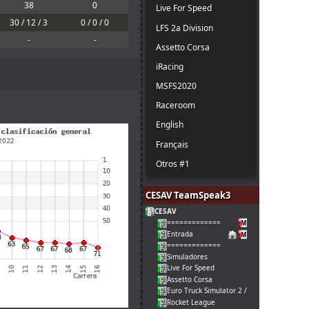
38
0
Live For Speed
30 / 12 / 3
0 / 0 / 0
LFS 2a Division
-
-
Assetto Corsa
iRacing
MSFS2020
Raceroom
English
Français
Otros #1
CESAV TeamSpeak3
CESAV
=============
Entrada
=============
Simuladores
Live For Speed
Assetto Corsa
Euro Truck Simulator 2 / American Truck
Rocket League