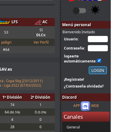
LFS
AC
Menú personal
SI
Bienvenido Invitado
S3
DLCs
:
Usuario:
pidigri
Ver Perfil
Contraseña:
#64
logearte
automáticamente:
SAV.es
¡Regístrate!
ra - Copa Stig (
23/12/2011
)
 - Liga 2022 (
07/03/2022
)
¿Contraseña olvidada?
1ª División
2ª División
Discord
74
1
APP
WEB
64
0
(86.5%)
(0.0%)
Canales
4
0
28
0
General