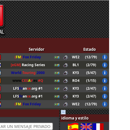
Servidor
Estado
(
FM
)
Fox Friday
WE2
(12/79)
[eGM]
Racing Series
BL1
(2/79)
World
Touring
2000
KY3
(5/47)
www.
CES
A
V
.es
#Q
RO4
(1/15)
LFS
Fr
an
ce
.org #1
KY3
(2/47)
LFS
Fr
an
ce
.org #1
KY3
(2/47)
(
FM
)
Fox Friday
WE2
(12/79)
(
FM
)
Fox Friday
WE2
(12/79)
idioma y estilo
IAR UN MENSAJE PRIVADO