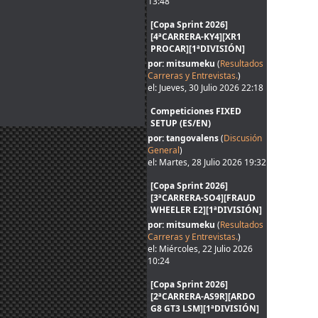
13:48
[Copa Sprint 2026]
[4ªCARRERA-KY4][XR1
PROCAR][1ªDIVISIÓN]
por: mitsumeku
(
Resultados
Carreras y Entrevistas.
)
el: Jueves, 30 Julio 2026 22:18
Competiciones FIXED
SETUP (ES/EN)
por: tangovalens
(
Discusión
General
)
el: Martes, 28 Julio 2026 19:32
[Copa Sprint 2026]
[3ªCARRERA-SO4][FRAUD
WHEELER E2][1ªDIVISIÓN]
por: mitsumeku
(
Resultados
Carreras y Entrevistas.
)
el: Miércoles, 22 Julio 2026
10:24
[Copa Sprint 2026]
[2ªCARRERA-AS9R][ARDO
G8 GT3 LSM][1ªDIVISIÓN]