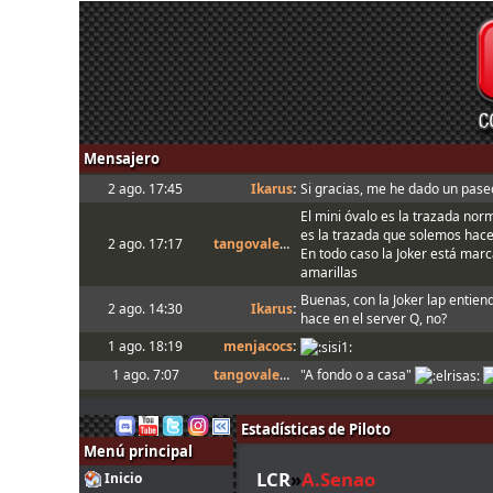
Mensajero
2 ago. 17:45
Ikarus
:
Si gracias, me he dado un paseo
El mini óvalo es la trazada nor
es la trazada que solemos hac
2 ago. 17:17
tangovalens
:
En todo caso la Joker está marca
amarillas
Buenas, con la Joker lap entien
2 ago. 14:30
Ikarus
:
hace en el server Q, no?
1 ago. 18:19
menjacocs
:
1 ago. 7:07
tangovalens
:
"A fondo o a casa"
31 jul. 14:13
johneysvk
:
Spambot in forum
Estadísticas de Piloto
31 jul. 12:40
camtawn
:
Menjacocs, ten agallas y T1 ; *e
Menú principal
Tienes que enviarlo al host cua
31 jul. 10:51
mitsumeku
:
LCR
»
A.Senao
setup
Inicio