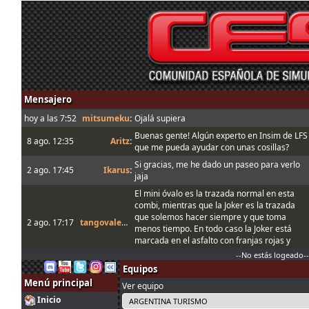
Mensajero
hoy a las 7:52
mitsumeku
:
Ojalá supiera
Buenas gente! Algún experto en Insim de LFS
8 ago. 12:35
Aritz
:
que me pueda ayudar con unas cosillas?
Si gracias, me he dado un paseo para verlo
2 ago. 17:45
Ikarus
:
jaja
El mini óvalo es la trazada normal en esta
combi, mientras que la Joker es la trazada
que solemos hacer siempre y que toma
2 ago. 17:17
tangovalens
:
menos tiempo. En todo caso la Joker está
marcada en el asfalto con franjas rojas y
amarillas
--No estás logeado--
Equipos
Buenas, con la Joker lap entiendo que se
2 ago. 14:30
Ikarus
:
refiere al mini óvalo que se hace en el server
Menú principal
Ver equipo
Q, no?
Inicio