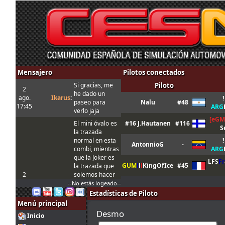
Mensajero
Pilotos conectados
Si gracias, me
Piloto
2
he dado un
ago.
Ikarus
:
!
paseo para
Nalu
#48
17:45
ARG
verlo jaja
[eGM
El mini óvalo es
#16 J.Hautanen
#116
S
la trazada
normal en esta
!
AntonnioG
-
combi, mientras
ARG
que la Joker es
LFS
Fr
GUM
l
l
l
KingOfIce
#45
la trazada que
2
solemos hacer
ago.
tangovalens
:
siempre y que
--No estás logeado--
17:17
toma menos
Estadísticas de Piloto
tiempo. En todo
Menú principal
caso la Joker
Desmo
Inicio
está marcada