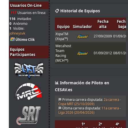
Tienes que
Usuarios On-Line
31
enviarlo al host
📋 Historial de Equipos
117
Usuarios en línea:
jul.
mitsumeku
:
cuando sales de
10:51
boxes ; Para que
116
invitados
Fecha
Fecha
valide el setup
0
Anónimo
Equipo
Simulador
alta
baja
1
Visible:
Perdon, no se
johneysvk
XspaTM
que pasa con el
27/09/2009
01/09/20
(Xspa™)
Último Clik
31
set obligatorio,
jul.
Ferminator
:
yo lo meto en la
Mecahost
Equipos
10:21
carpeta de
Team
01/09/2012
08/01/20
Participantes
setup y me echa
Racing
en 30
(MCH™)
31
1 segunto en el
jul.
menjacocs
:
T1 !!!!
9:43
Cameron!!!
📊 Información de Piloto en
30
Mola! Nos
jul.
Malavida Valdez
vemos el Lunes
:
CESAV.es
15:04
😃
🏁 Primera carrera disputada:
2a carrera -
Would be good
Copa MRT (
25/10/2009
)
30
to allow
🏁 Última carrera disputada:
11a carrera -
jul.
johneysvk
:
different tyre
Liga 2026 (
20/04/2026
)
14:14
manufacturers
too
1ª
2ª
4ª
30