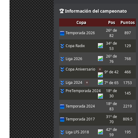
Chicos, buenas
noches. Pensé
🏆 Información del campeonato
que la carrera
era 20:15 hora
Copa
Pos
Puntos
20
canaria pero
jul.
A.Bonilla
:
26º de
acabo de ver
Temporada 2026
897
19:14
82
que es 21:15 y
me viene un
34º de
Copa Radix
129
poco mal. Nos
53
vemos pronto!!
26º de
Liga 2026
768
20
Chicos, hoy no
76
jul.
Marcos Z.
:
puedo correr,
Copa Aniversario
⭐
17:31
sorry!!
9º de 42
466
Gracias, luego
Liga 2024
20
pruebo e intento
7º de 65
1753
⭐
jul.
A.Bonilla
:
inscribirme, que
PreTemporada 2024
18º de
10:10
me dio el mono
145
30
de vuelta
18º de
Temporada 2024
2219
Enlace
ahí hay 4
83
para esta pista.
20
31º de
Yo de momento
Temporada 2017
809.5
jul.
mitsumeku
:
70
he adaptado un
9:52
poco el de
42º de
Liga LFS 2018
195
johneysvk
59