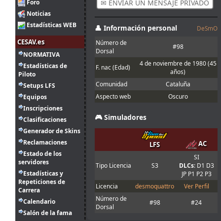
en el asfalto con
Foro
✉ ENVIAR UN MENSAJE PRIVADO
franjas rojas y
Noticias
amarillas
Estadísticas WEB
👤 Información personal
DeSmO
Buenas, con la
Joker lap
CESAV.es
Número de
2
entiendo que se
#98
Dorsal
NORMATIVA
ago.
Ikarus
:
refiere al mini
14:30
óvalo que se
4 de noviembre de 1980
(45
Estadísticas de
F. nac (Edad)
hace en el
años)
Piloto
server Q, no?
Comunidad
Cataluña
Setups LFS
1
Aspecto web
Oscuro
Equipos
ago.
menjacocs
:
Inscripciones
18:19
🎮 Simuladores
Clasificaciones
"A fondo o a
1
casa"
Generador de Skins
ago.
tangovalens
:
Reclamaciones
7:07
AC
LFS
Estado de los
SI
31
servidores
Spambot in
Tipo Licencia
S3
DLCs
: D1 D3
jul.
johneysvk
:
forum
Estadísticas y
JP P1 P2 P3
14:13
Repeticiones de
Licencia
desmoquattro
Ver Perfil
Menjacocs, ten
Carrera
31
agallas y T1 ;
Número de
Calendario
jul.
camtawn
:
#98
#24
*en ; Y t3, a
Dorsal
12:40
Salón de la fama
fondo o a casa