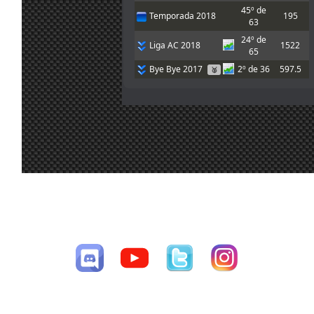
Hola chicos!
45º de
Temporada 2018
195
Alguien puede
63
compartirme
20
24º de
setup para
Liga AC 2018
1522
jul.
A.Bonilla
:
65
rodar un poco e
9:15
intentar correr
Bye Bye 2017
2º de 36
597.5
🥈
esta noche?
23º de
Gracias!
Oldies Cup
192
29
A mi me gustó
41º de
16
tanto el Audi R8
Copa Sprint
197.5
55
jul.
Mito21
:
que quiero
7:48
comprarme uno
62º de
Temporada 2017
197.5
de verdad :-D
94
15
A mi también
43º de
Liga 2015
1669
jul.
Ikarus
:
me gustó
94
CESAV ©2009-2026
16:00
mucho el coche
Página generada en 0.05749 segundos con 34 consultas a la base de
54º de
Temporada 2015
1669
15
132
datos
jul.
loopingz
:
*ganar
70º de
8:48
Temporada 2014
526
122
Yo no puedo
62º de
correr las
Liga 2014
526
15
103
siguientes 3 así
jul.
loopingz
:
que ni voy a
58º de
8:48
Fase Inicial
0
poder el
62
campeonato 🤣