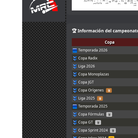
Perdonar, estaba inscrito pero 
14 jul. 12:29
Javi3r
:
Encima me tocaba de 1º Comis
14 jul. 11:31
loopingz
:
Que va 10 de 10 el top 10!
14 jul. 7:05
mitsumeku
:
...nos ha salido
🏆 Información del campeonat
14 jul. 6:28
menjacocs
:
Madre mia... que mierda de car
Vinz ha dominado pero en la s
Copa
8 jul. 22:46
loopingz
:
después de quemar las traseras
Temporada 2026
7 jul. 7:28
JMiquel
:
Buff, mejor. Se pasa mal con dol
Copa Radix
Gracias!!, al final quedó en un s
Liga 2026
7 jul. 6:03
Marcos Z.
:
quita la infección. He visto que
Looping primero
Copa Monoplazas
6 jul. 22:05
loopingz
:
Ánimo Marcos sobre todo para t
Copa JGT
Entonces buena carrera a todos
Copa Orígenes
6 jul. 20:19
System01.54
:
🥉
a ver
Liga 2025
🥉
Tambien no estoy en la carrer
6 jul. 20:18
Temporada 2025
System01.54
:
con las carreras, los ultimos d
problemas en la vida
Copa Fórmulas
🥈
@Ikarus, no te preocupes 👍
6 jul. 19:58
tangovalens
:
Copa GT
🥈
6 jul. 19:54
Ikarus
:
Marcos Ánimo!
Copa Sprint 2024
🥈
Marcos que se mejore tu hijo ,