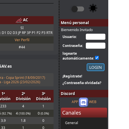
AC
Menú personal
SI
Bienvenido Invitado
: D1 D2 D3 JP RP 3P P1 P2 P3 RTR
Usuario:
Ver Perfil
Contraseña:
#44
logearte
automáticamente:
SAV.es
¡Regístrate!
ra - Copa Sprint (
18/09/2017
)
 - Liga 2026 (
23/02/2026
)
¿Contraseña olvidada?
1ª
2ª
3ª
Discord
visión
División
División
APP
WEB
233
4
1
Canales
6
4
0
(92.7%)
(100.0%)
(0.0%)
3.9
1.8
0
General
33
1
0