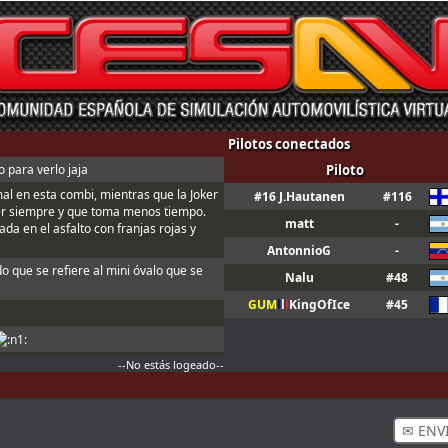
Pilotos conectados
 para verlo jaja
Piloto
mal en esta combi, mientras que la Joker
#16 J.Hautanen
#116
er siempre y que toma menos tiempo.
matt
-
da en el asfalto con franjas rojas y
AntonnioG
-
do que se refiere al mini óvalo que se
Nalu
#48
GUM
l
l
l
KingOfIce
#45
--No estás logeado--
n ; Y t3, a fondo o a casa
ndo sales de boxes ; Para que valide el
✉ ENV