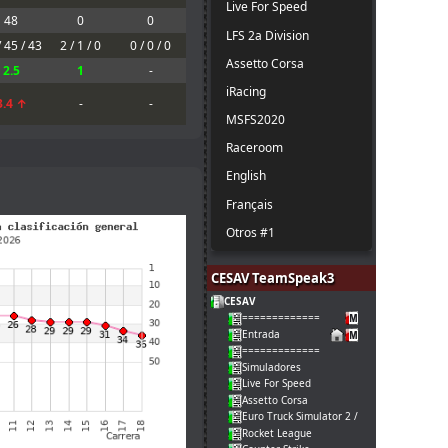
Live For Speed
48
0
0
LFS 2a Division
/ 45 / 43
2 / 1 / 0
0 / 0 / 0
Assetto Corsa
2.5
1
-
iRacing
3.4 ↑
-
-
MSFS2020
Raceroom
English
Français
Otros #1
CESAV TeamSpeak3
CESAV
=============
Entrada
=============
Simuladores
Live For Speed
Assetto Corsa
Euro Truck Simulator 2 / American Truck
Rocket League