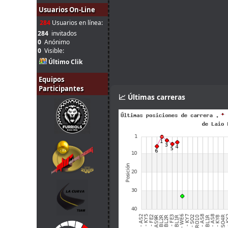
pronto!!
Usuarios On-Line
20 jul. 17:31
Marcos Z.
:
Chicos, hoy no puedo correr, sor
284
Usuarios en línea:
Gracias, luego pruebo e intent
284
invitados
20 jul. 10:10
A.Bonilla
:
vuelta
0
Anónimo
0
Visible:
Enlace
ahí hay 4 para esta pis
20 jul. 9:52
mitsumeku
:
Último Clik
el de johneysvk
Hola chicos! Alguien puede co
Equipos
20 jul. 9:15
A.Bonilla
:
intentar correr esta noche? Gra
Participantes
📈 Últimas carreras
A mi me gustó tanto el Audi R8
16 jul. 7:48
Mito21
:
D
15 jul. 16:00
Ikarus
:
A mi también me gustó mucho 
15 jul. 8:48
loopingz
:
*ganar
Yo no puedo correr las siguiente
15 jul. 8:48
loopingz
:
campeonato 🤣
14 jul. 18:11
tangovalens
:
tomaremos en cuenta
14 jul. 17:45
menjacocs
:
Ni de coña tango. Como mucho e
14 jul. 17:45
menjacocs
:
on-off
Sin problema, Javi. // el coche 
14 jul. 14:37
tangovalens
:
liga