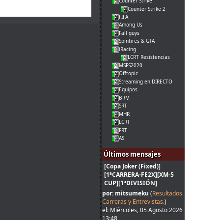
Counter Strike
Counter Strike 2
FIFA
Among Us
Fall guys
Spintires & GTA
iRacing
LCRT Resistencias
MSFS2020
Offtopic
Streaming en DIRECTO
Equipos
BRM
SRT
MHR
LCRT
FRT
AS
Últimos mensajes
[Copa Joker (Fixed)]
[1ªCARRERA-FE2X][XM-5
CUP][1ªDIVISIÓN]
por: mitsumeku
(
Resultados
Carreras y Entrevistas.
)
el: Miércoles, 05 Agosto 2026
13:48