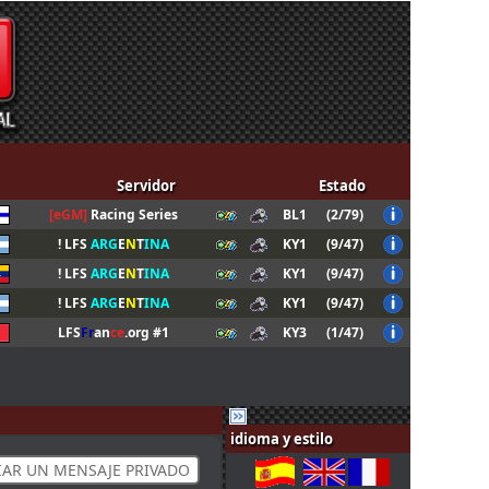
Servidor
Estado
[eGM]
Racing Series
BL1
(2/79)
! LFS
ARG
E
N
T
INA
KY1
(9/47)
! LFS
ARG
E
N
T
INA
KY1
(9/47)
! LFS
ARG
E
N
T
INA
KY1
(9/47)
LFS
Fr
an
ce
.org #1
KY3
(1/47)
idioma y estilo
IAR UN MENSAJE PRIVADO