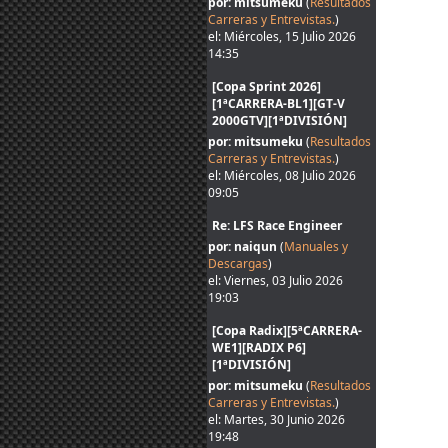
por: mitsumeku
(
Resultados
Carreras y Entrevistas.
)
el: Miércoles, 15 Julio 2026
14:35
[Copa Sprint 2026]
[1ªCARRERA-BL1][GT-V
2000GTV][1ªDIVISIÓN]
por: mitsumeku
(
Resultados
Carreras y Entrevistas.
)
el: Miércoles, 08 Julio 2026
09:05
Re: LFS Race Engineer
por: naiqun
(
Manuales y
Descargas
)
el: Viernes, 03 Julio 2026
19:03
[Copa Radix][5ªCARRERA-
WE1][RADIX P6]
[1ªDIVISIÓN]
por: mitsumeku
(
Resultados
Carreras y Entrevistas.
)
el: Martes, 30 Junio 2026
19:48