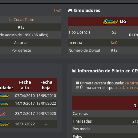
et obligatorio, yo lo meto en la carpeta
🎮 Simuladores
LAiO
!!
La Curva Team
LFS
#13
nt tyre manufacturers too
Tipo Licencia
S3
de agosto de 1990
(35 años)
DLCs
Asturias
Licencia
lai0
the information. You can lower the brake
Por defecto
Número de Dorsal
#13
ake power check disabling. According to
one of the adjustments allowed
📊 Información de Piloto en CE
omo en Iracing.
Fecha
Fecha
🏁 Primera carrera disputada:
2a carre
ulador
alta
baja
🏁 Última carrera disputada:
4a carrera
07/04/2010
15/09/2010
nfo aquí:
Enlace
14/10/2017
18/01/2022
Di
nto, no puedo correr hoy
23/12/2017
29/07/2020
Carreras
ra, alguna actualización me fastidió la
Finalizadas
21
18/01/2022
--
las qurst
Pos media
ue la carrera era 20:15 hora canaria
Poles
5 y me viene un poco mal. Nos vemos