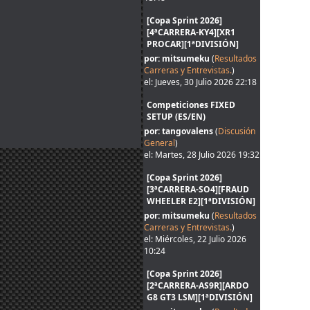
[Copa Sprint 2026]
[4ªCARRERA-KY4][XR1
PROCAR][1ªDIVISIÓN]
por: mitsumeku
(
Resultados
Carreras y Entrevistas.
)
el: Jueves, 30 Julio 2026 22:18
Competiciones FIXED
SETUP (ES/EN)
por: tangovalens
(
Discusión
General
)
el: Martes, 28 Julio 2026 19:32
[Copa Sprint 2026]
[3ªCARRERA-SO4][FRAUD
WHEELER E2][1ªDIVISIÓN]
por: mitsumeku
(
Resultados
Carreras y Entrevistas.
)
el: Miércoles, 22 Julio 2026
10:24
[Copa Sprint 2026]
[2ªCARRERA-AS9R][ARDO
G8 GT3 LSM][1ªDIVISIÓN]