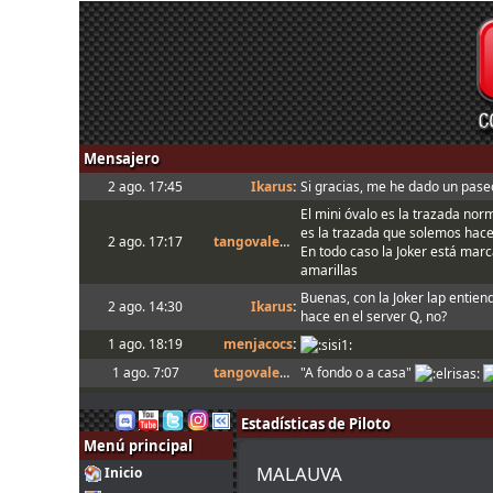
Mensajero
2 ago. 17:45
Ikarus
:
Si gracias, me he dado un paseo
El mini óvalo es la trazada nor
es la trazada que solemos hac
2 ago. 17:17
tangovalens
:
En todo caso la Joker está marca
amarillas
Buenas, con la Joker lap entien
2 ago. 14:30
Ikarus
:
hace en el server Q, no?
1 ago. 18:19
menjacocs
:
1 ago. 7:07
tangovalens
:
"A fondo o a casa"
31 jul. 14:13
johneysvk
:
Spambot in forum
Estadísticas de Piloto
31 jul. 12:40
camtawn
:
Menjacocs, ten agallas y T1 ; *e
Menú principal
Tienes que enviarlo al host cua
31 jul. 10:51
mitsumeku
:
MALAUVA
Inicio
setup