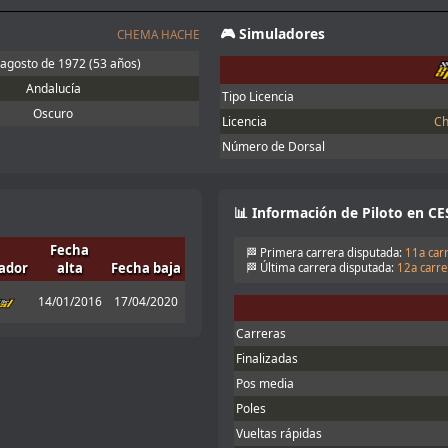
et obligatorio, yo lo meto en la carpeta
🎮 Simuladores
CHEMA HACHE
!!
 agosto de 1972
(53 años)
Andalucía
Tipo Licencia
nt tyre manufacturers too
Oscuro
Licencia
Ch
Número de Dorsal
the information. You can lower the brake
ake power check disabling. According to
one of the adjustments allowed
📊 Información de Piloto en CE
Fecha
🏁 Primera carrera disputada:
11a carr
omo en Iracing.
ador
alta
Fecha baja
🏁 Última carrera disputada:
12a carre
14/01/2016
17/04/2020
nfo aquí:
Enlace
Carreras
Finalizadas
nto, no puedo correr hoy
Pos media
ra, alguna actualización me fastidió la
las qurst
Poles
ue la carrera era 20:15 hora canaria
Vueltas rápidas
5 y me viene un poco mal. Nos vemos