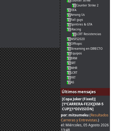
Counter Strike
Counter Strike 2
FIFA
Among Us
Fall guys
Spintires & GTA
iRacing
LCRT Resistencias
MSFS2020
Offtopic
Streaming en DIRECTO
Equipos
BRM
SRT
MHR
LCRT
FRT
AS
Últimos mensajes
[Copa Joker (Fixed)]
[1ªCARRERA-FE2X][XM-5
CUP][1ªDIVISIÓN]
por: mitsumeku
(
Resultados
Carreras y Entrevistas.
)
el: Miércoles, 05 Agosto 2026
13:48