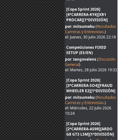
[Copa Sprint 2026]
[4ªCARRERA-KY4][XR1
PROCAR][1ªDIVISIÓN]
por: mitsumeku
(
Resultados
Carreras y Entrevistas.
)
el: Jueves, 30 Julio 2026 22:18
Competiciones FIXED
SETUP (ES/EN)
por: tangovalens
(
Discusión
General
)
el: Martes, 28 Julio 2026 19:32
[Copa Sprint 2026]
[3ªCARRERA-SO4][FRAUD
WHEELER E2][1ªDIVISIÓN]
por: mitsumeku
(
Resultados
Carreras y Entrevistas.
)
el: Miércoles, 22 Julio 2026
10:24
[Copa Sprint 2026]
[2ªCARRERA-AS9R][ARDO
G8 GT3 LSM][1ªDIVISIÓN]