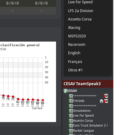
Live For Speed
0 / 0 / 0
0 / 0 / 0
LFS 2a Division
-
-
Assetto Corsa
iRacing
MSFS2020
Raceroom
English
Français
Otros #1
CESAV TeamSpeak3
CESAV
=============
Entrada
=============
Simuladores
Live For Speed
Assetto Corsa
Euro Truck Simulator 2 / American Truck
Rocket League