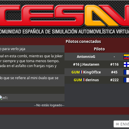
Pilotos conectados
 para verlo jaja
Piloto
mal en esta combi, mientras que la Joker
AntonnioG
-
er siempre y que toma menos tiempo.
#16 J.Hautanen
#116
da en el asfalto con franjas rojas y
GUM
l
l
l
KingOfIce
#45
do que se refiere al mini óvalo que se
GUM
l
l
l
derinus
#222
--No estás logeado--
n ; Y t3, a fondo o a casa
ndo sales de boxes ; Para que valide el
✉ ENV