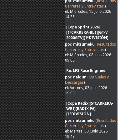
por: mitsumeku
(
Resultados
Carreras y Entrevistas.
)
el: Miércoles, 15 Julio 2026
14:35
[Copa Sprint 2026]
[1ªCARRERA-BL1][GT-V
2000GTV][1ªDIVISIÓN]
por: mitsumeku
(
Resultados
Carreras y Entrevistas.
)
el: Miércoles, 08 Julio 2026
09:05
Re: LFS Race Engineer
por: naiqun
(
Manuales y
Descargas
)
el: Viernes, 03 Julio 2026
19:03
[Copa Radix][5ªCARRERA-
WE1][RADIX P6]
[1ªDIVISIÓN]
por: mitsumeku
(
Resultados
Carreras y Entrevistas.
)
el: Martes, 30 Junio 2026
19:48