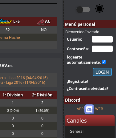
LFS
AC
Menú personal
S2
NO
Bienvenido Invitado
ema Hache
Usuario:
Contraseña:
logearte
automáticamente:
SAV.es
era - Liga 2016 (
04/04/2016
)
¡Regístrate!
ra - Liga 2016 (
11/04/2016
)
¿Contraseña olvidada?
1ª División
2ª División
Discord
1
2
APP
WEB
0
1
(0.0%)
(50.0%)
0
0
Canales
0
0
General
0
0