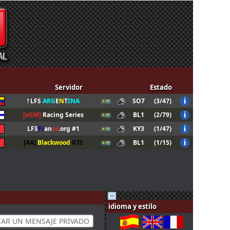
Servidor
Estado
! LFS
ARG
E
N
T
INA
SO7
(3/47)
[eGM]
Racing Series
BL1
(2/79)
LFS
Fr
an
ce
.org #1
KY3
(1/47)
[AA]
Blackwood
GTI
BL1
(1/15)
idioma y estilo
IAR UN MENSAJE PRIVADO