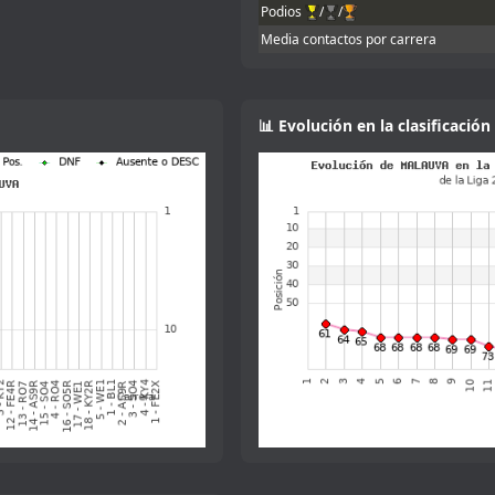
Podios
/
/
Media contactos por carrera
ry!!
o inscribirme, que me dio el mono de
ta. Yo de momento he adaptado un poco
📊 Evolución en la clasificación
mpartirme setup para rodar un poco e
cias!
 que quiero comprarme uno de verdad :-
el coche
s 3 así que ni voy a poder el
n una pista algo más grande y si tanto
me gustó, como para utilizarlo en una