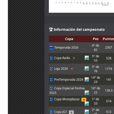
Chicos, buenas
noches. Pensé
que la carrera
era 20:15 hora
20
canaria pero
jul.
A.Bonilla
:
acabo de ver
19:14
🏆 Información del campeonato
que es 21:15 y
me viene un
poco mal. Nos
Copa
Pos
Punto
vemos pronto!!
4º de
Temporada 2026
2307
20
Chicos, hoy no
82
jul.
Marcos Z.
:
puedo correr,
5º de
Copa Radix
17:31
sorry!!
528
⭐
53
Gracias, luego
5º de
Liga 2026
20
pruebo e intento
1779
⭐
76
jul.
A.Bonilla
:
inscribirme, que
10:10
me dio el mono
14º de
PreTemporada 2026
141
de vuelta
23
Copa Especial Festiva
16º de
Enlace
ahí hay 4
136.5
25
para esta pista.
2025
20
Yo de momento
jul.
mitsumeku
:
Copa Monoplazas
1º de
🥇
574
he adaptado un
9:52
33
poco el de
2º de
johneysvk
Copa JGT
572
🥈