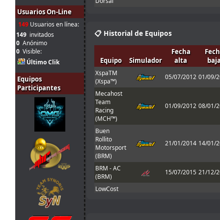
Dorsal
Tienes que
Usuarios On-Line
31
enviarlo al host
jul.
mitsumeku
:
cuando sales de
149
Usuarios en línea:
10:51
boxes ; Para que
📋 Historial de Equipos
149
invitados
valide el setup
0
Anónimo
0
Visible:
Fecha
Fech
Perdon, no se
Equipo
Simulador
alta
baj
que pasa con el
Último Clik
31
set obligatorio,
XspaTM
05/07/2012
01/09/
jul.
Ferminator
:
yo lo meto en la
Equipos
(Xspa™)
10:21
carpeta de
Participantes
Mecahost
setup y me echa
Team
en 30
01/09/2012
08/01/
Racing
31
1 segunto en el
(MCH™)
jul.
menjacocs
:
T1 !!!!
Buen
9:43
Cameron!!!
Rollito
21/01/2014
14/01/
30
Mola! Nos
Motorsport
jul.
Malavida Valdez
vemos el Lunes
:
(BRM)
15:04
😃
BRM - AC
15/07/2015
21/12/
Would be good
(BRM)
30
to allow
LowCost
jul.
johneysvk
:
different tyre
Racing
15/01/2017
--
14:14
manufacturers
(LCR)
too
30