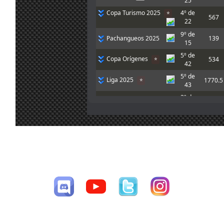
25
Hola chicos!
Copa Turismo 2025
4º de
Alguien puede
⭐
567
22
compartirme
20
setup para
jul.
A.Bonilla
:
9º de
Pachangueos 2025
139
rodar un poco e
9:15
15
intentar correr
5º de
esta noche?
Copa Orígenes
534
⭐
42
Gracias!
5º de
A mi me gustó
Liga 2025
1770.5
⭐
43
16
tanto el Audi R8
jul.
Mito21
:
que quiero
2º de
Temporada 2025
4068
7:48
comprarme uno
🥈
59
de verdad :-D
14º de
PreLiga 2025
139.5
15
A mi también
22
jul.
Ikarus
:
me gustó
10º de
CESAV ©2009-2026
16:00
mucho el coche
Copa Fórmulas
516
⭐
32
Página generada en 0.07708 segundos con 32 consultas a la base de
15
datos
6º de
jul.
loopingz
:
*ganar
Copa GT
657
⭐
27
8:48
4º de
Yo no puedo
Copa Aniversario
553
⭐
42
correr las
15
siguientes 3 así
6º de
jul.
loopingz
:
Liga 2024
1836
⭐
que ni voy a
65
8:48
poder el
16º de