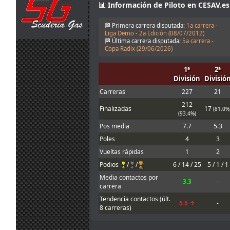
Ah that makes
📊 Información de Piloto en CESAV.es
jul.
camtawn
:
sense! Gracias :)
13:53
🏁 Primera carrera disputada:
1a carrera -
Yes, it isn't fully
Liga Demo - 2a Edición (
08/07/2012
)
explained in the
🏁 Última carrera disputada:
5a carrera -
30
information. You
Copa Radix (
29/06/2026
)
jul.
mitsumeku
:
can lower the
13:47
brake force, but
1ª
2ª
not increase it.
División
Divisió
Sorry.
Carreras
227
21
I think the
servers want
212
Finalizadas
17
(81.0%
the brake power
(93.4%)
check disabling.
30
Pos media
7.7
5.3
According to the
jul.
camtawn
:
setup info,
Poles
4
3
13:19
brake power is
Vueltas rápidas
1
2
one of the
adjustments
Podios
/
/
6 / 14 / 25
5 / 1 / 1
allowed
Media contactos por
3.3
-
29
Mola, muy
carrera
jul.
Maxxis
:
buena iniciativa
Tendencia contactos (últ.
5.5 ↑
-
18:36
!
8 carreras)
Me gusta el
29
concepto
jul.
Mito21
: