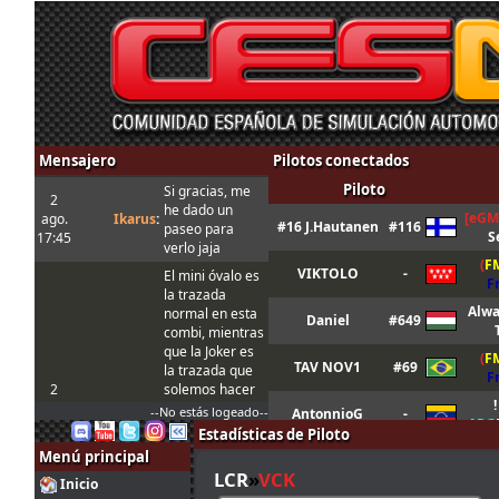
Mensajero
Pilotos conectados
Piloto
Si gracias, me
2
he dado un
[eGM
ago.
Ikarus
:
#16 J.Hautanen
#116
paseo para
S
17:45
verlo jaja
(
F
VIKTOLO
-
El mini óvalo es
F
la trazada
Alwa
normal en esta
Daniel
#649
combi, mientras
que la Joker es
(
F
TAV NOV1
#69
la trazada que
F
2
solemos hacer
!
ago.
tangovalens
:
siempre y que
--No estás logeado--
AntonnioG
-
ARG
17:17
toma menos
Estadísticas de Piloto
tiempo. En todo
(
F
Menú principal
[MRc] Samet
#177
caso la Joker
F
LCR
»
VCK
Inicio
está marcada
(
F