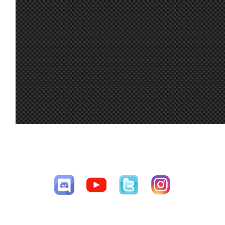
25 jun. 8:27
Mito21
:
equipo en Liga a nuestro compañero y ami
por tí!
Ikarus, es Oasis Driver for Windows Mixed 
24 jun. 7:15
Marcos Z.
:
steam. La aplicación que gestiona las gafa
mejor optimizado que el WMR
23 jun. 19:11
Maxxis
:
Muchas gracias !!
23 jun. 18:23
Ikarus
:
Marcos, ¿qué es el Oasis?
Por el trabajo de los administradores 👍.
23 jun. 17:18
Furribmw
:
Enhorabuena Maxxis por la victoria 🏆 la li
todos los participantes por participar 😁.Es
23 jun. 17:16
Furribmw
:
aprendiendo como funciona bien el lfs 😃.
todos a por la Radix
23 jun. 12:54
johneysvk
:
@system nope
CESAV ©2009-2026
Siguiendo el hilo de los tirones en VR, inst
Página generada en 0.02448 segundos con 41 consultas a la base de
(Eakew no vi tu msje de que se podía dejar
datos
23 jun. 8:40
Marcos Z.
:
instalé el Osasis, no se si es efecto placeb
quitaron los microcortes., por ahora un acie
Todos a derretir ; Jsk : not doing the last on
23 jun. 8:19
System01.54
:
radix?
23 jun. 7:40
Aritz
:
23 jun. 7:07
Malavida Valdez
Ya lo dice greta, el cambio climático nos va
: