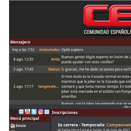
Mensajero
hoy a las 7:52
mitsumeku
:
Ojalá supiera
Buenas gente! Algún experto en Insim de 
8 ago. 12:35
Aritz
:
pueda ayudar con unas cosillas?
2 ago. 17:45
Ikarus
:
Si gracias, me he dado un paseo para verlo
El mini óvalo es la trazada normal en esta
mientras que la Joker es la trazada que s
2 ago. 17:17
tangovalens
:
siempre y que toma menos tiempo. En todo
Joker está marcada en el asfalto con franja
amarillas
Buenas, con la Joker lap entiendo que se re
2 ago. 14:30
Ikarus
:
--No 
óvalo que se hace en el server Q, no?
Inscripciones
1 ago. 18:19
menjacocs
:
Menú principal
1 ago. 7:07
tangovalens
:
"A fondo o a casa"
3a carrera - Temporada:
Campeonato
Inicio
📅 Fecha Hora Carrera:
lunes, 5 de julio de 2021 