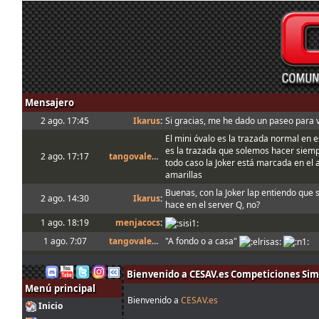
Mensajero
2 ago. 17:45
Ikarus
:
Si gracias, me he dado un paseo para v
El mini óvalo es la trazada normal en e
es la trazada que solemos hacer siem
2 ago. 17:17
tangovalens
:
todo caso la Joker está marcada en el a
amarillas
Buenas, con la Joker lap entiendo que s
2 ago. 14:30
Ikarus
:
hace en el server Q, no?
1 ago. 18:19
menjacocs
:
1 ago. 7:07
tangovalens
:
"A fondo o a casa"
31 jul. 14:13
johneysvk
:
Spambot in forum
Bienvenido a CESAV.es Competiciones Sim
31 jul. 12:40
camtawn
:
Menjacocs, ten agallas y T1 ; *en ; Y t3
Menú principal
Tienes que enviarlo al host cuando sale
Bienvenido a
CESAV.es
31 jul. 10:51
mitsumeku
:
Inicio
setup