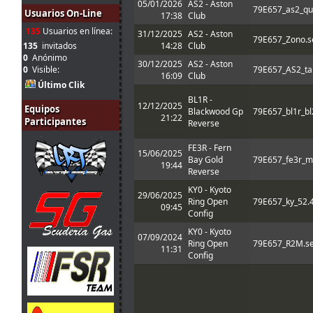
05/01/2026
AS2 - Aston
79E657_as2_qua
20 jul. 19:14
A.Bonilla
:
canaria pero acabo de ver que es 21:15 
Usuarios On-Line
17:38
Club
mal. Nos vemos pronto!!
135
Usuarios en línea:
31/12/2025
AS2 - Aston
20 jul. 17:31
Marcos Z.
:
Chicos, hoy no puedo correr, sorry!!
79E657_Zono.s
135
invitados
14:28
Club
Gracias, luego pruebo e intento inscribir
0
Anónimo
20 jul. 10:10
A.Bonilla
:
30/12/2025
AS2 - Aston
mono de vuelta
0
Visible:
79E657_AS2_ta
16:09
Club
Último Clik
Enlace
ahí hay 4 para esta pista. Yo de
20 jul. 9:52
mitsumeku
:
adaptado un poco el de johneysvk
BL1R -
12/12/2025
Equipos
Blackwood Gp
79E657_bl1r_bl
Hola chicos! Alguien puede compartirme 
21:22
Participantes
20 jul. 9:15
A.Bonilla
:
Reverse
poco e intentar correr esta noche? Gracia
A mi me gustó tanto el Audi R8 que qui
FE3R - Fern
16 jul. 7:48
Mito21
:
15/06/2025
de verdad :-D
Bay Gold
79E657_fe3r_m
19:44
Reverse
15 jul. 16:00
Ikarus
:
A mi también me gustó mucho el coche
KY0 - Kyoto
15 jul. 8:48
loopingz
:
*ganar
29/06/2025
Ring Open
79E657_ky_52.4
09:45
Yo no puedo correr las siguientes 3 así qu
Config
15 jul. 8:48
loopingz
:
campeonato 🤣
KY0 - Kyoto
07/09/2024
14 jul. 18:11
tangovalens
:
tomaremos en cuenta
Ring Open
79E657_R2M.se
11:31
Config
14 jul. 17:45
menjacocs
:
Ni de coña tango. Como mucho en una pi
14 jul. 17:45
menjacocs
:
y si tanto on-off
Sin problema, Javi. // el coche me gustó, 
14 jul. 14:37
tangovalens
: