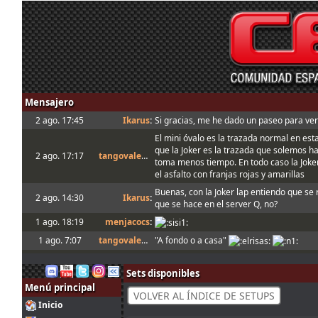
Mensajero
2 ago. 17:45
Ikarus
:
Si gracias, me he dado un paseo para verl
El mini óvalo es la trazada normal en est
que la Joker es la trazada que solemos h
2 ago. 17:17
tangovalens
:
toma menos tiempo. En todo caso la Joke
el asfalto con franjas rojas y amarillas
Buenas, con la Joker lap entiendo que se r
2 ago. 14:30
Ikarus
:
que se hace en el server Q, no?
1 ago. 18:19
menjacocs
:
1 ago. 7:07
tangovalens
:
"A fondo o a casa"
31 jul. 14:13
johneysvk
:
Spambot in forum
Sets disponibles
31 jul. 12:40
camtawn
:
Menjacocs, ten agallas y T1 ; *en ; Y t3, a
Menú principal
Tienes que enviarlo al host cuando sales
VOLVER AL ÍNDICE DE SETUPS
31 jul. 10:51
mitsumeku
:
Inicio
valide el setup