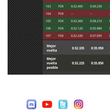
17 jun. 19:21
Maxxis
:
Gracias @System !!
103
FOX
0:32.400
0:36.230
@johneysvk We will continue fighting in 
17 jun. 19:21
Maxxis
:
championships, thank you for being a fa
104
FOX
--
--
17 jun. 18:45
mitsumeku
:
Me enredé en el tráfico XD
105
FOX
0:32.360
0:38.210
Si Mitsu, te eché de menos despues de m
17 jun. 12:28
Aritz
:
funcionó!
106
FOX
0:32.120
0:35.980
107
FOX
0:32.240
0:37.095
Mejor
0:32.335
0:35.950
vuelta
Mejor
vuelta
0:32.225
0:35.850
posible
CESAV ©2009-2026
Página generada en 0.01605 segundos con 18 consultas a la base de
datos