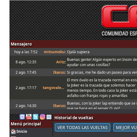
Mensajero
hoy a las 7:52
mitsumeku
:
Ojalá supiera
Buenas gente! Algún experto en Insim d
8 ago. 12:35
Aritz
:
ayudar con unas cosillas?
2 ago. 17:45
Ikarus
:
Si gracias, me he dado un paseo para ver
El mini óvalo es la trazada normal en es
la Joker es la trazada que solemos hace
2 ago. 17:17
tangovalens
:
menos tiempo. En todo caso la Joker est
asfalto con franjas rojas y amarillas
Buenas, con la Joker lap entiendo que se r
2 ago. 14:30
Ikarus
:
que se hace en el server Q, no?
1 ago. 18:19
menjacocs
:
Historial de vueltas
Menú principal
1 ago. 7:07
tangovalens
:
"A fondo o a casa"
VER TODAS LAS VUELTAS
MEJOR VU
Inicio
31 jul. 14:13
johneysvk
:
Spambot in forum