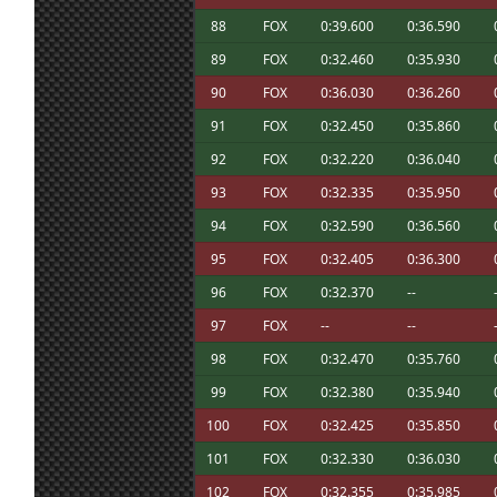
A mi me pegaba tirones cuando había mu
23 jun. 7:02
Ikarus
:
88
FOX
0:39.600
0:36.590
tengo unas quest 3, sería por eso?
89
FOX
0:32.460
0:35.930
Me paso tambien en una hace unas sem
no supe que era por calor... ayer ya me 
23 jun. 7:01
Aritz
:
90
FOX
0:36.030
0:36.260
pero al principio pense que al ponerle un 
solucionar pero nada...
91
FOX
0:32.450
0:35.860
Lástima Aritz, íbamos juntos y tenías bue
23 jun. 6:15
Marcos Z.
:
92
FOX
0:32.220
0:36.040
calor y las VR, el ventilador es nuestro am
93
FOX
0:32.335
0:35.950
See you soon, hopefully! ; Tyblu, grandísi
22 jun. 21:28
tangovalens
:
en la R2, tenía pinta de que íbamos a est
94
FOX
0:32.590
0:36.560
Well, the season ended the same way it st
22 jun. 21:01
johneysvk
:
thanks for the racing, see you sometime 
95
FOX
0:32.405
0:36.300
Lo siento gente, hoy estamos con record 
96
FOX
0:32.370
--
22 jun. 20:29
Aritz
:
y se me corta la VR... Espero no haberla 
salirme
97
FOX
--
--
22 jun. 18:53
johneysvk
:
No reset on Q server
98
FOX
0:32.470
0:35.760
20 jun. 11:17
menjacocs
:
Vale... nada... actualización de explorado
99
FOX
0:32.380
0:35.940
No me funciona el administrador de SKIN
100
FOX
0:32.425
0:35.850
20 jun. 11:16
menjacocs
:
sale el de LFS.net Si selecciono otro y le
me cambia o que ve en pantalla
101
FOX
0:32.330
0:36.030
18 jun. 8:54
Jas
:
Enhorabuena Maxxis! increible la consist
102
FOX
0:32.355
0:35.985