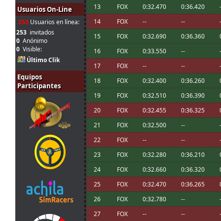
13
FOX
0:32.470
0:36.420
Usuarios On-Line
Disculpadme por la última carrera, algun
22 jul. 18:06
Ikarus
:
fastidió la conexión con el PC de la quest 
14
FOX
--
--
253
Usuarios en línea:
Chicos, buenas noches. Pensé que la car
253
invitados
15
FOX
0:32.690
0:36.360
20 jul. 19:14
A.Bonilla
:
canaria pero acabo de ver que es 21:15 
0
Anónimo
mal. Nos vemos pronto!!
0
Visible:
16
FOX
0:33.550
--
Último Clik
20 jul. 17:31
Marcos Z.
:
Chicos, hoy no puedo correr, sorry!!
17
FOX
--
--
Gracias, luego pruebo e intento inscribir
Equipos
20 jul. 10:10
A.Bonilla
:
18
FOX
0:32.400
0:36.260
mono de vuelta
Participantes
Enlace
ahí hay 4 para esta pista. Yo de
19
FOX
0:32.510
0:36.390
20 jul. 9:52
mitsumeku
:
un poco el de johneysvk
20
FOX
0:32.455
0:36.325
Hola chicos! Alguien puede compartirme 
20 jul. 9:15
A.Bonilla
:
poco e intentar correr esta noche? Gracia
21
FOX
0:32.500
--
A mi me gustó tanto el Audi R8 que qui
16 jul. 7:48
Mito21
:
22
FOX
--
--
verdad :-D
23
FOX
0:32.280
0:36.210
15 jul. 16:00
Ikarus
:
A mi también me gustó mucho el coche
15 jul. 8:48
loopingz
:
*ganar
24
FOX
0:32.660
0:36.320
Yo no puedo correr las siguientes 3 así qu
25
FOX
0:32.470
0:36.265
15 jul. 8:48
loopingz
:
campeonato 🤣
26
FOX
0:32.780
--
14 jul. 18:11
tangovalens
:
tomaremos en cuenta
27
FOX
--
--
14 jul. 17:45
menjacocs
: