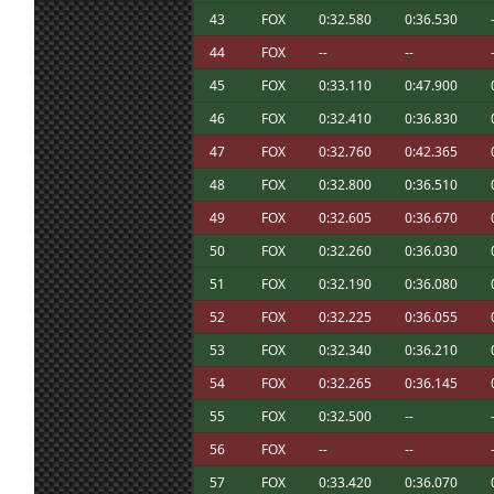
agobiado por problemas en la vida
43
FOX
0:32.580
0:36.530
@Ikarus, no te preocupes 👍
6 jul. 19:58
tangovalens
:
44
FOX
--
--
6 jul. 19:54
Ikarus
:
Marcos Ánimo!
45
FOX
0:33.110
0:47.900
Marcos que se mejore tu hijo ,saludos, y
6 jul. 19:51
Furribmw
:
46
FOX
0:32.410
0:36.830
correr disculpen 👌👍
47
FOX
0:32.760
0:42.365
6 jul. 19:43
System01.54
:
Cruzo los dedos para que todo mejore pa
Buenas noches, se me ha olvidado desinsc
48
FOX
0:32.800
0:36.510
6 jul. 19:35
Ikarus
:
hacer os lo agradezco
49
FOX
0:32.605
0:36.670
6 jul. 19:19
tangovalens
:
Que no sea nada, Marcos
50
FOX
0:32.260
0:36.030
6 jul. 18:27
Karlitos
:
Ojú Marcos. Mucho ánimo y que sea leve
6 jul. 18:26
loopingz
:
En la Q reset not allowed y abierto a no i
51
FOX
0:32.190
0:36.080
Yo creo que ni partido ni cesav ; Estoy en
52
FOX
0:32.225
0:36.055
6 jul. 17:50
Marcos Z.
:
hijo. Parece que tiene otitis aguda
53
FOX
0:32.340
0:36.210
6 jul. 12:36
Mito21
:
Efectivamente, yo hoy con España tambi
54
FOX
0:32.265
0:36.145
6 jul. 11:10
Maxxis
:
Yo no participo hoy, voy a ver el partido
6 jul. 8:03
NeoN
:
55
FOX
0:32.500
--
Buenas! Hemos hablado seriamente con la
56
FOX
--
--
6 jul. 7:13
tangovalens
:
Donald Trump para que cambien la hora d
quieren
57
FOX
0:33.420
0:36.070