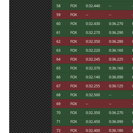
6 jul. 6:20
orma
:
Comparto un setillo para la combi.
58
FOX
0:32.440
--
Buenas! No se podría cambiar el día de la
5 jul. 16:47
Ikarus
:
59
FOX
--
--
partido?
4 jul. 16:39
johneysvk
:
Gracias!
60
FOX
0:32.430
0:36.270
30 jun. 18:38
Maxxis
:
Congrats JSK !!
61
FOX
0:32.270
0:36.290
30 jun. 7:11
Malavida Valdez
Congrats Jsk! 😁👍🏻 ; And Furriols and Ea
:
62
FOX
0:32.350
0:36.280
30 jun. 6:12
johneysvk
:
Gracias :)
63
FOX
0:32.220
0:36.160
29 jun. 21:34
Furribmw
:
Congratulations, Jsk, on the Radix Cup vi
64
FOX
0:32.245
0:36.225
Buenas tardes, no deja entrar al server 
26 jun. 17:51
Javi3r
:
erroneo ; Ha cambiado??
65
FOX
0:32.370
0:36.160
Ostia que guapo! Enhorabuena FR! Njoan 
26 jun. 17:30
Malavida Valdez
:
66
FOX
0:32.140
0:36.090
😁
25 jun. 16:26
Maxxis
:
Va por ti Njoan !!
67
FOX
0:32.255
0:36.125
25 jun. 11:16
Marcos Z.
:
Por Njoan!!
68
FOX
0:32.500
--
25 jun. 8:37
mitsumeku
:
Va por Njoan!
69
FOX
--
--
En el equipo FR queremos dedicar esta vi
25 jun. 8:27
Mito21
:
70
FOX
0:32.350
0:36.270
Liga a nuestro compañero y amigo Njoan ¡
Ikarus, es Oasis Driver for Windows Mixe
71
FOX
0:32.450
0:36.090
24 jun. 7:15
Marcos Z.
:
aplicación que gestiona las gafas de VR,
72
FOX
0:32.400
0:36.180
el WMR