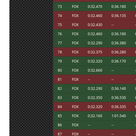
23 jun. 19:11
Maxxis
:
Muchas gracias !!
73
FOX
0:32.470
0:36.180
23 jun. 18:23
Ikarus
:
Marcos, ¿qué es el Oasis?
74
FOX
0:32.460
0:36.135
Por el trabajo de los administradores 👍.
23 jun. 17:18
Furribmw
:
75
FOX
0:32.430
--
Enhorabuena Maxxis por la victoria 🏆 la 
76
FOX
0:32.460
0:36.180
23 jun. 17:16
Furribmw
:
los participantes por participar 😁.Esto
funciona bien el lfs 😃.Saludos a todos a 
77
FOX
0:32.290
0:36.380
23 jun. 12:54
johneysvk
:
@system nope
78
FOX
0:32.375
0:36.280
Siguiendo el hilo de los tirones en VR, in
tu msje de que se podía dejar W10), e inst
79
FOX
0:32.320
0:36.170
23 jun. 8:40
Marcos Z.
:
si es efecto placebo, pero se quitaron los
80
FOX
0:32.660
--
ahora un acierto!!
23 jun. 8:19
System01.54
:
Todos a derretir ; Jsk : not doing the last 
81
FOX
--
--
23 jun. 7:40
Aritz
:
82
FOX
0:32.290
0:36.140
23 jun. 7:07
Malavida Valdez
Ya lo dice greta, el cambio climático nos 
:
83
FOX
0:32.350
0:36.530
Sisi yo igual, normalmente se quedan al
84
FOX
0:32.320
0:36.335
23 jun. 7:06
Malavida Valdez
con un 5% ; No se si seria por el calor, r
:
pequeño tiron al principio pero ya esta
85
FOX
0:32.160
1:01.540
23 jun. 7:04
Ikarus
:
Yo las uso con usb por Link y las tengo 
86
FOX
--
--
Bon dia, a mi la bateria casi me deja tira
23 jun. 7:03
Malavida Valdez
:
falto el canto de un duro
87
FOX
--
--