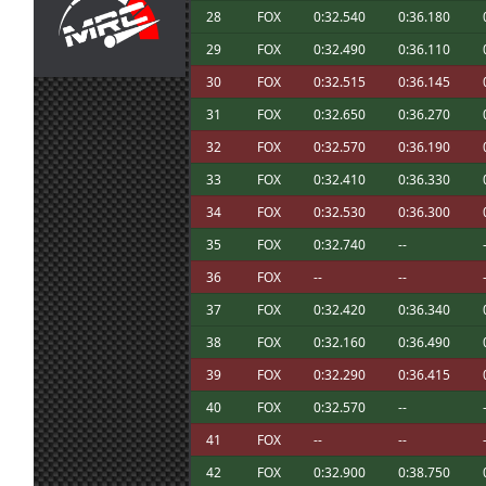
Ni de coña tango. Como mucho en una pi
28
FOX
0:32.540
0:36.180
14 jul. 17:45
menjacocs
:
y si tanto on-off
29
FOX
0:32.490
0:36.110
Sin problema, Javi. // el coche me gustó, 
14 jul. 14:37
tangovalens
:
en una liga
30
FOX
0:32.515
0:36.145
Perdonar, estaba inscrito pero no pude ll
14 jul. 12:29
Javi3r
:
31
FOX
0:32.650
0:36.270
carrera. Encima me tocaba de 1º Comisa
32
FOX
0:32.570
0:36.190
14 jul. 11:31
loopingz
:
Que va 10 de 10 el top 10!
14 jul. 7:05
mitsumeku
:
...nos ha salido
33
FOX
0:32.410
0:36.330
14 jul. 6:28
menjacocs
:
Madre mia... que mierda de carrera me h
34
FOX
0:32.530
0:36.300
Vinz ha dominado pero en la segunda ca
35
FOX
0:32.740
--
8 jul. 22:46
loopingz
:
podido pasar después de quemar las tra
se...
36
FOX
--
--
7 jul. 7:28
JMiquel
:
Buff, mejor. Se pasa mal con dolor de otit
37
FOX
0:32.420
0:36.340
Gracias!!, al final quedó en un susto. Anti
38
FOX
0:32.160
0:36.490
7 jul. 6:03
Marcos Z.
:
si se quita la infección. He visto que l ap
escasa, Looping primero
39
FOX
0:32.290
0:36.415
6 jul. 22:05
loopingz
:
Ánimo Marcos sobre todo para tu hijo!
40
FOX
0:32.570
--
Entonces buena carrera a todos, y bueno
6 jul. 20:19
System01.54
:
aquellos que van a ver
41
FOX
--
--
Tambien no estoy en la carrera, tengo 
42
FOX
0:32.900
0:38.750
6 jul. 20:18
System01.54
:
pausa con las carreras, los ultimos dias 