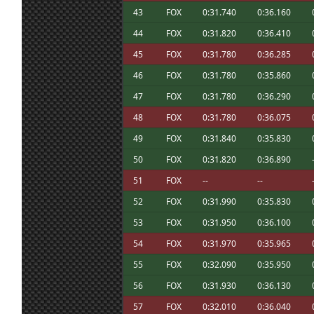
@Ikarus, no te preocupes 👍
6 jul. 19:58
tangovalens
:
43
FOX
0:31.740
0:36.160
6 jul. 19:54
Ikarus
:
Marcos Ánimo!
44
FOX
0:31.820
0:36.410
Marcos que se mejore tu hijo ,saludos, y
45
FOX
0:31.780
0:36.285
6 jul. 19:51
Furribmw
:
correr disculpen 👌👍
46
FOX
0:31.780
0:35.860
6 jul. 19:43
System01.54
:
Cruzo los dedos para que todo mejore pa
47
FOX
0:31.780
0:36.290
Buenas noches, se me ha olvidado desinsc
6 jul. 19:35
Ikarus
:
hacer os lo agradezco
48
FOX
0:31.780
0:36.075
6 jul. 19:19
tangovalens
:
Que no sea nada, Marcos
49
FOX
0:31.840
0:35.830
6 jul. 18:27
Karlitos
:
Ojú Marcos. Mucho ánimo y que sea leve
50
FOX
0:31.820
0:36.890
6 jul. 18:26
loopingz
:
En la Q reset not allowed y abierto a no i
Yo creo que ni partido ni cesav ; Estoy en
51
FOX
--
--
6 jul. 17:50
Marcos Z.
:
hijo. Parece que tiene otitis aguda
52
FOX
0:31.990
0:35.830
6 jul. 12:36
Mito21
:
Efectivamente, yo hoy con España tambi
53
FOX
0:31.950
0:36.100
6 jul. 11:10
Maxxis
:
Yo no participo hoy, voy a ver el partido
54
FOX
0:31.970
0:35.965
6 jul. 8:03
NeoN
:
Buenas! Hemos hablado seriamente con la
55
FOX
0:32.090
0:35.950
6 jul. 7:13
tangovalens
:
Donald Trump para que cambien la hora d
56
FOX
0:31.930
0:36.130
quieren
6 jul. 6:20
orma
:
Comparto un setillo para la combi.
57
FOX
0:32.010
0:36.040