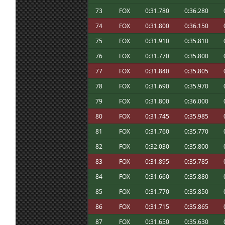
23 jun. 18:23
Ikarus
:
Marcos, ¿qué es el Oasis?
73
FOX
0:31.780
0:36.280
Por el trabajo de los administradores 👍.
23 jun. 17:18
Furribmw
:
74
FOX
0:31.800
0:36.150
Enhorabuena Maxxis por la victoria 🏆 la 
75
FOX
0:31.910
0:35.810
23 jun. 17:16
Furribmw
:
los participantes por participar 😁.Esto
funciona bien el lfs 😃.Saludos a todos a 
76
FOX
0:31.770
0:35.800
23 jun. 12:54
johneysvk
:
@system nope
77
FOX
0:31.840
0:35.805
Siguiendo el hilo de los tirones en VR, in
78
FOX
0:31.690
0:35.970
tu msje de que se podía dejar W10), e inst
23 jun. 8:40
Marcos Z.
:
si es efecto placebo, pero se quitaron los
79
FOX
0:31.800
0:36.000
ahora un acierto!!
80
FOX
0:31.745
0:35.985
23 jun. 8:19
System01.54
:
Todos a derretir ; Jsk : not doing the last 
23 jun. 7:40
Aritz
:
81
FOX
0:31.760
0:35.770
23 jun. 7:07
Malavida Valdez
Ya lo dice greta, el cambio climático nos 
:
82
FOX
0:32.030
0:35.800
Sisi yo igual, normalmente se quedan al
83
FOX
0:31.895
0:35.785
23 jun. 7:06
Malavida Valdez
con un 5% ; No se si seria por el calor, r
:
pequeño tiron al principio pero ya esta
84
FOX
0:31.660
0:35.880
23 jun. 7:04
Ikarus
:
Yo las uso con usb por Link y las tengo 
85
FOX
0:31.770
0:35.850
Bon dia, a mi la bateria casi me deja tira
23 jun. 7:03
Malavida Valdez
:
86
FOX
0:31.715
0:35.865
falto el canto de un duro
A mi me pegaba tirones cuando había mu
87
FOX
0:31.650
0:35.630
23 jun. 7:02
Ikarus
: