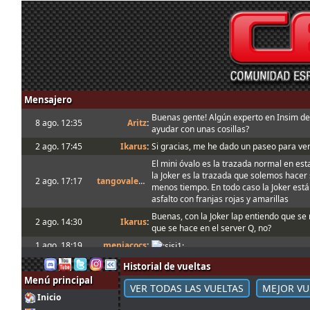
Mensajero
Buenas gente! Algún experto en Insim d
8 ago. 12:35
Aritz
:
ayudar con unas cosillas?
2 ago. 17:45
Ikarus
:
Si gracias, me he dado un paseo para ver
El mini óvalo es la trazada normal en es
la Joker es la trazada que solemos hace
2 ago. 17:17
tangovalens
:
menos tiempo. En todo caso la Joker est
asfalto con franjas rojas y amarillas
Buenas, con la Joker lap entiendo que se r
2 ago. 14:30
Ikarus
:
que se hace en el server Q, no?
1 ago. 18:19
menjacocs
:
1 ago. 7:07
tangovalens
:
"A fondo o a casa"
Historial de vueltas
Menú principal
31 jul. 14:13
johneysvk
:
Spambot in forum
VER TODAS LAS VUELTAS
MEJOR VU
Inicio
31 jul. 12:40
camtawn
:
Menjacocs, ten agallas y T1 ; *en ; Y t3, 