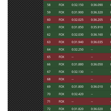
Buenas! No se podría cambiar el día de la
5 jul. 16:47
Ikarus
:
58
FOX
0:32.150
0:36.090
partido?
59
FOX
0:31.900
0:36.320
4 jul. 16:39
johneysvk
:
Gracias!
30 jun. 18:38
Maxxis
:
Congrats JSK !!
60
FOX
0:32.025
0:36.205
30 jun. 7:11
Malavida Valdez
Congrats Jsk! 😁👍🏻 ; And Furriols and Ea
:
61
FOX
0:31.850
0:35.910
30 jun. 6:12
johneysvk
:
Gracias :)
62
FOX
0:32.030
0:36.160
29 jun. 21:34
Furribmw
:
Congratulations, Jsk, on the Radix Cup vi
63
FOX
0:31.940
0:36.035
Buenas tardes, no deja entrar al server 
26 jun. 17:51
Javi3r
:
erroneo ; Ha cambiado??
64
FOX
0:32.250
--
Ostia que guapo! Enhorabuena FR! Njoan 
26 jun. 17:30
Malavida Valdez
:
65
FOX
--
--
😁
66
FOX
0:31.880
0:36.050
25 jun. 16:26
Maxxis
:
Va por ti Njoan !!
25 jun. 11:16
Marcos Z.
:
Por Njoan!!
67
FOX
0:32.130
--
25 jun. 8:37
mitsumeku
:
Va por Njoan!
68
FOX
--
--
En el equipo FR queremos dedicar esta vi
25 jun. 8:27
Mito21
:
69
FOX
0:31.800
0:36.010
Liga a nuestro compañero y amigo Njoan ¡
70
FOX
0:32.420
--
Ikarus, es Oasis Driver for Windows Mixe
24 jun. 7:15
Marcos Z.
:
aplicación que gestiona las gafas de VR,
71
FOX
--
--
el WMR
72
FOX
0:31.820
0:36.020
23 jun. 19:11
Maxxis
:
Muchas gracias !!