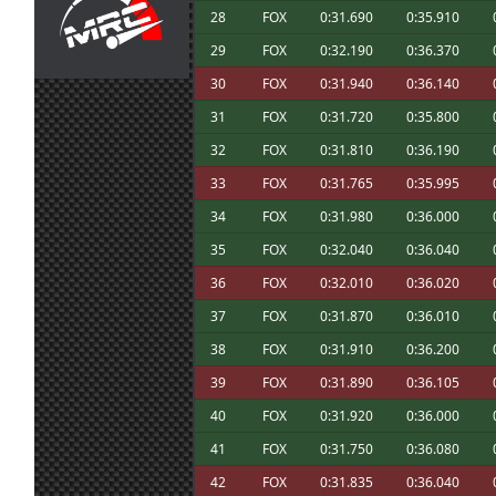
y si tanto on-off
28
FOX
0:31.690
0:35.910
Sin problema, Javi. // el coche me gustó, 
14 jul. 14:37
tangovalens
:
29
FOX
0:32.190
0:36.370
en una liga
Perdonar, estaba inscrito pero no pude ll
30
FOX
0:31.940
0:36.140
14 jul. 12:29
Javi3r
:
carrera. Encima me tocaba de 1º Comisa
31
FOX
0:31.720
0:35.800
14 jul. 11:31
loopingz
:
Que va 10 de 10 el top 10!
32
FOX
0:31.810
0:36.190
14 jul. 7:05
mitsumeku
:
...nos ha salido
14 jul. 6:28
menjacocs
:
Madre mia... que mierda de carrera me h
33
FOX
0:31.765
0:35.995
Vinz ha dominado pero en la segunda ca
34
FOX
0:31.980
0:36.000
8 jul. 22:46
loopingz
:
podido pasar después de quemar las tra
se...
35
FOX
0:32.040
0:36.040
7 jul. 7:28
JMiquel
:
Buff, mejor. Se pasa mal con dolor de otit
36
FOX
0:32.010
0:36.020
Gracias!!, al final quedó en un susto. Anti
37
FOX
0:31.870
0:36.010
7 jul. 6:03
Marcos Z.
:
si se quita la infección. He visto que l ap
escasa, Looping primero
38
FOX
0:31.910
0:36.200
6 jul. 22:05
loopingz
:
Ánimo Marcos sobre todo para tu hijo!
39
FOX
0:31.890
0:36.105
Entonces buena carrera a todos, y bueno
6 jul. 20:19
System01.54
:
40
FOX
0:31.920
0:36.000
aquellos que van a ver
Tambien no estoy en la carrera, tengo 
41
FOX
0:31.750
0:36.080
6 jul. 20:18
System01.54
:
pausa con las carreras, los ultimos dias 
42
FOX
0:31.835
0:36.040
agobiado por problemas en la vida