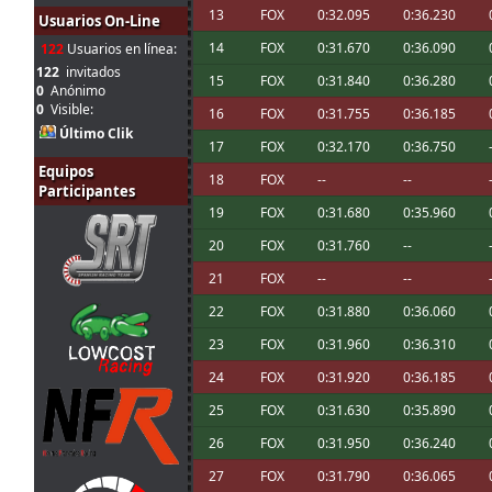
22 jul. 18:06
Ikarus
:
13
FOX
0:32.095
0:36.230
fastidió la conexión con el PC de la quest 
Usuarios On-Line
Chicos, buenas noches. Pensé que la car
14
FOX
0:31.670
0:36.090
122
Usuarios en línea:
20 jul. 19:14
A.Bonilla
:
canaria pero acabo de ver que es 21:15 
122
invitados
mal. Nos vemos pronto!!
15
FOX
0:31.840
0:36.280
0
Anónimo
20 jul. 17:31
Marcos Z.
:
Chicos, hoy no puedo correr, sorry!!
0
Visible:
16
FOX
0:31.755
0:36.185
Último Clik
Gracias, luego pruebo e intento inscribir
20 jul. 10:10
A.Bonilla
:
17
FOX
0:32.170
0:36.750
mono de vuelta
Equipos
18
FOX
--
--
Enlace
ahí hay 4 para esta pista. Yo de
Participantes
20 jul. 9:52
mitsumeku
:
un poco el de johneysvk
19
FOX
0:31.680
0:35.960
Hola chicos! Alguien puede compartirme 
20 jul. 9:15
A.Bonilla
:
20
FOX
0:31.760
--
poco e intentar correr esta noche? Gracia
A mi me gustó tanto el Audi R8 que qui
21
FOX
--
--
16 jul. 7:48
Mito21
:
verdad :-D
22
FOX
0:31.880
0:36.060
15 jul. 16:00
Ikarus
:
A mi también me gustó mucho el coche
23
FOX
0:31.960
0:36.310
15 jul. 8:48
loopingz
:
*ganar
Yo no puedo correr las siguientes 3 así qu
24
FOX
0:31.920
0:36.185
15 jul. 8:48
loopingz
:
campeonato 🤣
25
FOX
0:31.630
0:35.890
14 jul. 18:11
tangovalens
:
tomaremos en cuenta
26
FOX
0:31.950
0:36.240
14 jul. 17:45
menjacocs
:
27
FOX
0:31.790
0:36.065
Ni de coña tango. Como mucho en una pi
14 jul. 17:45
menjacocs
: