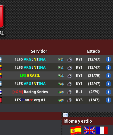
Servidor
Estado
! LFS
ARG
E
N
T
INA
KY1
(12/47)
! LFS
ARG
E
N
T
INA
KY1
(12/47)
LFS
BRASIL
KY1
(21/79)
! LFS
ARG
E
N
T
INA
KY1
(12/47)
[eGM]
Racing Series
BL1
(2/79)
LFS
Fr
an
ce
.org #1
KY3
(1/47)
idioma y estilo