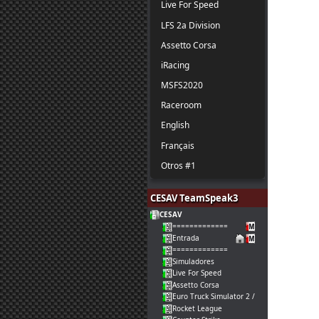
Live For Speed
LFS 2a Division
Assetto Corsa
iRacing
MSFS2020
Raceroom
English
Français
Otros #1
CESAV TeamSpeak3
CESAV
=============
Entrada
=============
Simuladores
Live For Speed
Assetto Corsa
Euro Truck Simulator 2 / American Truck
Rocket League