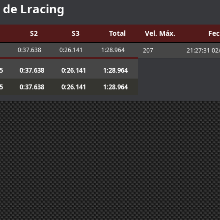
et obligatorio, yo lo meto en la carpeta
s de
Lracing
!!
S2
S3
Total
Vel. Máx.
Fec
nt tyre manufacturers too
0:37.638
0:26.141
1:28.964
207
21:27:31 02
5
0:37.638
0:26.141
1:28.964
the information. You can lower the brake
5
0:37.638
0:26.141
1:28.964
ake power check disabling. According to
one of the adjustments allowed
omo en Iracing.
nfo aquí:
Enlace
nto, no puedo correr hoy
ra, alguna actualización me fastidió la
las qurst
ue la carrera era 20:15 hora canaria
5 y me viene un poco mal. Nos vemos