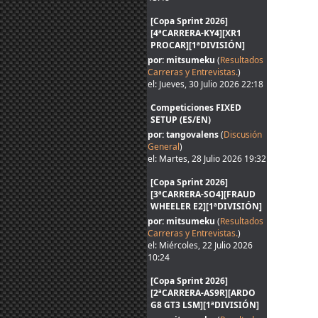
[Copa Sprint 2026]
[4ªCARRERA-KY4][XR1
PROCAR][1ªDIVISIÓN]
por: mitsumeku
(
Resultados
Carreras y Entrevistas.
)
el: Jueves, 30 Julio 2026 22:18
Competiciones FIXED
SETUP (ES/EN)
por: tangovalens
(
Discusión
General
)
el: Martes, 28 Julio 2026 19:32
[Copa Sprint 2026]
[3ªCARRERA-SO4][FRAUD
WHEELER E2][1ªDIVISIÓN]
por: mitsumeku
(
Resultados
Carreras y Entrevistas.
)
el: Miércoles, 22 Julio 2026
10:24
[Copa Sprint 2026]
[2ªCARRERA-AS9R][ARDO
G8 GT3 LSM][1ªDIVISIÓN]