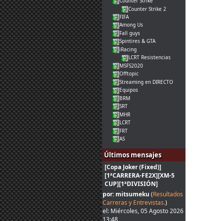
Counter Strike
Counter Strike 2
FIFA
Among Us
Fall guys
Spintires & GTA
iRacing
LCRT Resistencias
MSFS2020
Offtopic
Streaming en DIRECTO
Equipos
BRM
SRT
MHR
LCRT
FRT
AS
Últimos mensajes
[Copa Joker (Fixed)]
[1ªCARRERA-FE2X][XM-5
CUP][1ªDIVISIÓN]
por: mitsumeku
(
Resultados
Carreras y Entrevistas.
)
el: Miércoles, 05 Agosto 2026
13:48