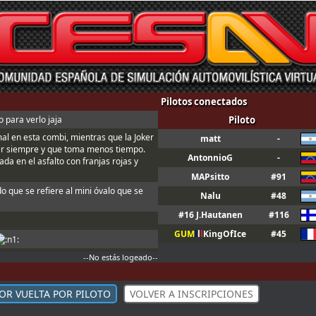
Pilotos conectados
 para verlo jaja
Piloto
mal en esta combi, mientras que la Joker
matt
-
er siempre y que toma menos tiempo.
AntonnioG
-
da en el asfalto con franjas rojas y
MAPsitto
#91
do que se refiere al mini óvalo que se
Nalu
#48
#16 J.Hautanen
#116
GUM
l
l
l
KingOfIce
#45
--No estás logeado--
n ; Y t3, a fondo o a casa
ndo sales de boxes ; Para que valide el
OR VUELTA POR PILOTO
VOLVER A INSCRIPCIONES