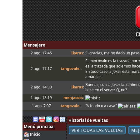
Mensajero
2 ago. 17:45
Ikarus
:
Si gracias, me he dado un paseo
El mini óvalo es la trazada nor
es la trazada que solemos hac
2 ago. 17:17
tangovalens
:
En todo caso la Joker está marca
amarillas
Buenas, con la Joker lap entien
2 ago. 14:30
Ikarus
:
hace en el server Q, no?
1 ago. 18:19
menjacocs
:
1 ago. 7:07
tangovalens
:
"A fondo o a casa"
31 jul. 14:13
johneysvk
:
Spambot in forum
Historial de vueltas
31 jul. 12:40
camtawn
:
Menjacocs, ten agallas y T1 ; *e
Menú principal
Tienes que enviarlo al host cua
VER TODAS LAS VUELTAS
MEJ
31 jul. 10:51
mitsumeku
:
Inicio
setup