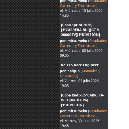
por: mitsumeku
(
Resultados
Carreras y Entrevistas.
)
el: Miércoles, 15 Julio 2026
14:35
[Copa Sprint 2026]
[1ªCARRERA-BL1][GT-V
2000GTV][1ªDIVISIÓN]
por: mitsumeku
(
Resultados
Carreras y Entrevistas.
)
el: Miércoles, 08 Julio 2026
09:05
Re: LFS Race Engineer
por: naiqun
(
Manuales y
Descargas
)
el: Viernes, 03 Julio 2026
19:03
[Copa Radix][5ªCARRERA-
WE1][RADIX P6]
[1ªDIVISIÓN]
por: mitsumeku
(
Resultados
Carreras y Entrevistas.
)
el: Martes, 30 Junio 2026
19:48