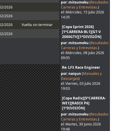
por: mitsumeku
(
Resultados
/02/2026
Carreras y Entrevistas.
)
el: Miércoles, 15 Julio 2026
/02/2026
14:35
/02/2026
Vuelta sin terminar
[Copa Sprint 2026]
[1ªCARRERA-BL1][GT-V
/02/2026
2000GTV][1ªDIVISIÓN]
por: mitsumeku
(
Resultados
Carreras y Entrevistas.
)
el: Miércoles, 08 Julio 2026
09:05
Re: LFS Race Engineer
por: naiqun
(
Manuales y
Descargas
)
el: Viernes, 03 Julio 2026
19:03
[Copa Radix][5ªCARRERA-
WE1][RADIX P6]
[1ªDIVISIÓN]
por: mitsumeku
(
Resultados
Carreras y Entrevistas.
)
el: Martes, 30 Junio 2026
19:48