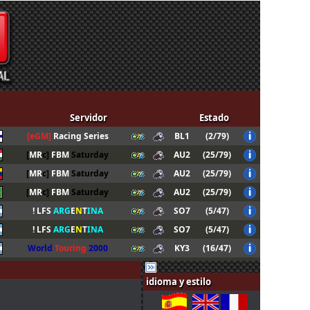
Servidor
Estado
[eGM]
Racing Series
BL1
(2/79)
[
MR
c]
FBM
Saturday
AU2
(25/79)
[
MR
c]
FBM
Saturday
AU2
(25/79)
[
MR
c]
FBM
Saturday
AU2
(25/79)
! LFS
ARG
E
N
T
INA
SO7
(5/47)
! LFS
ARG
E
N
T
INA
SO7
(5/47)
World
Touring
2000
KY3
(16/47)
[
MR
c]
FBM
Saturday
AU2
(25/79)
idioma y estilo
LFS
Fr
an
ce
.org #1
KY3
(2/47)
LFS
Fr
an
ce
.org #1
KY3
(2/47)