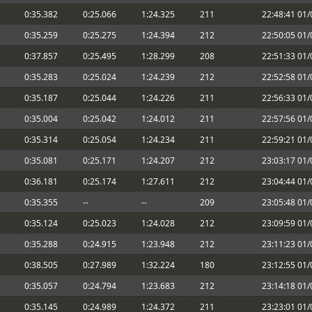
me gustó, como para utilizarlo en una
0:35.382
0:25.066
1:24.325
211
22:48:41 01
0:35.259
0:25.275
1:24.394
212
22:50:05 01
no pude llegar a la hora de carrera.
ario
0:37.857
0:25.495
1:28.299
208
22:51:33 01
0:35.283
0:25.024
1:24.239
212
22:52:58 01
0:35.187
0:25.044
1:24.226
211
22:56:33 01
rera me ha salido.
0:35.004
0:25.042
1:24.012
211
22:57:56 01
egunda carrera no me ha podido pasar
 o esperarme no se...
0:35.314
0:25.054
1:24.234
211
22:59:21 01
or de otitis
0:35.081
0:25.171
1:24.207
212
23:03:17 01
usto. Antibióticos a tope, y ver si se
 l aparticipación ayer fue escasa,
0:36.181
0:25.174
1:27.611
212
23:04:44 01
0:35.355
--
--
209
23:05:48 01
u hijo!
0:35.124
0:25.023
1:24.028
212
23:09:59 01
, y bueno partido para aquellos que van
0:35.288
0:24.915
1:23.948
212
23:11:23 01
a, tengo que tomar una pequeña pausa
0:38.505
0:27.989
1:32.224
180
23:12:55 01
ias fueron bastante agobiado por
0:35.057
0:24.794
1:23.683
212
23:14:18 01
0:35.145
0:24.989
1:24.372
211
23:23:01 01