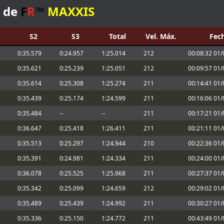
ndo sales de boxes ; Para que valide el
s de
F
R
™
MAXXIS
T
A
V
-
El Nano
#29
[S
y
N] HiWATT
#79
et obligatorio, yo lo meto en la carpeta
S2
S3
Total
Vel. Máx.
Fec
[S
y
N] Cameron
#313
!!
0:35.579
0:24.957
1:25.014
212
00:08:32 01
0:35.621
0:25.239
1:25.051
212
00:09:57 01
nt tyre manufacturers too
0:35.614
0:25.308
1:25.274
211
00:14:41 01
the information. You can lower the brake
0:35.439
0:25.174
1:24.599
211
00:16:06 01
0:35.484
--
--
211
00:17:21 01
ake power check disabling. According to
one of the adjustments allowed
0:36.647
0:25.418
1:26.411
211
00:21:11 01
0:35.513
0:25.297
1:24.944
210
00:22:36 01
omo en Iracing.
0:35.391
0:24.981
1:24.334
211
00:24:00 01
0:36.078
0:25.525
1:25.968
211
00:27:37 01
nfo aquí:
Enlace
0:35.342
0:25.099
1:24.659
212
00:29:02 01
nto, no puedo correr hoy
0:35.489
0:25.439
1:24.992
211
00:30:27 01
ra, alguna actualización me fastidió la
0:35.336
0:25.150
1:24.772
211
00:43:49 01
las qurst