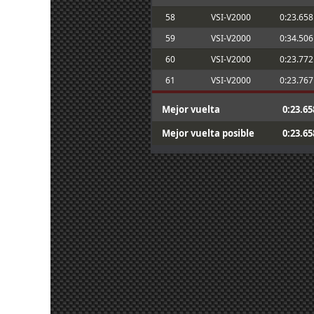
30 jun. 18:38
Maxxis
:
Congrats JSK !!
58
VSI-V2000
0:23.658
30 jun. 7:11
Malavida Valdez
Congrats Jsk! 😁👍🏻 ; And Furri
:
59
VSI-V2000
0:34.506
30 jun. 6:12
johneysvk
:
Gracias :)
60
VSI-V2000
0:23.772
29 jun. 21:34
Furribmw
:
Congratulations, Jsk, on the Ra
Buenas tardes, no deja entrar a
61
VSI-V2000
0:23.767
26 jun. 17:51
Javi3r
:
cambiado??
26 jun. 17:30
Malavida Valdez
Ostia que guapo! Enhorabuena F
:
Mejor vuelta
0:23.65
25 jun. 16:26
Maxxis
:
Va por ti Njoan !!
Mejor vuelta posible
0:23.65
25 jun. 11:16
Marcos Z.
:
Por Njoan!!
25 jun. 8:37
mitsumeku
:
Va por Njoan!
En el equipo FR queremos dedica
25 jun. 8:27
Mito21
:
nuestro compañero y amigo Njoa
Ikarus, es Oasis Driver for Win
24 jun. 7:15
Marcos Z.
:
aplicación que gestiona las ga
23 jun. 19:11
Maxxis
:
Muchas gracias !!
23 jun. 18:23
Ikarus
:
Marcos, ¿qué es el Oasis?
Por el trabajo de los administra
23 jun. 17:18
Furribmw
:
Enhorabuena Maxxis por la victo
23 jun. 17:16
Furribmw
:
participantes por participar 