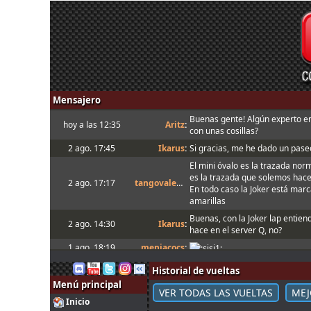
Mensajero
Buenas gente! Algún experto e
hoy a las 12:35
Aritz
:
con unas cosillas?
2 ago. 17:45
Ikarus
:
Si gracias, me he dado un paseo
El mini óvalo es la trazada nor
es la trazada que solemos hac
2 ago. 17:17
tangovalens
:
En todo caso la Joker está marca
amarillas
Buenas, con la Joker lap entien
2 ago. 14:30
Ikarus
:
hace en el server Q, no?
1 ago. 18:19
menjacocs
:
1 ago. 7:07
tangovalens
:
"A fondo o a casa"
Historial de vueltas
31 jul. 14:13
johneysvk
:
Spambot in forum
Menú principal
VER TODAS LAS VUELTAS
MEJ
31 jul. 12:40
camtawn
:
Menjacocs, ten agallas y T1 ; *e
Inicio