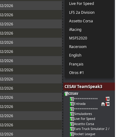
Live For Speed
/02/2026
LFS 2a Division
/02/2026
Assetto Corsa
/02/2026
iRacing
/02/2026
MSFS2020
/02/2026
Raceroom
/02/2026
English
/02/2026
Français
/02/2026
Otros #1
/02/2026
CESAV TeamSpeak3
/02/2026
CESAV
/02/2026
=============
Entrada
/02/2026
=============
Simuladores
/02/2026
Live For Speed
Assetto Corsa
/02/2026
Euro Truck Simulator 2 / American Truck
/02/2026
Rocket League