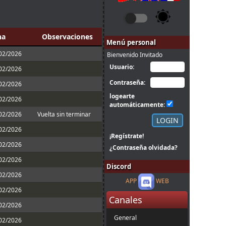
[
MR
c]
FBM
Saturday
AU2
(25/79)
[
MR
c]
FBM
Saturday
AU2
(25/79)
ha
Observaciones
[
MR
c]
FBM
Saturday
AU2
(25/79)
Menú personal
/02/2026
Bienvenido Invitado
Usuario:
/02/2026
Contraseña:
/02/2026
logearte
/02/2026
automáticamente:
/02/2026
Vuelta sin terminar
/02/2026
¡Regístrate!
/02/2026
¿Contraseña olvidada?
/02/2026
Discord
/02/2026
APP
WEB
/02/2026
Canales
/02/2026
General
/02/2026