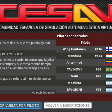
Pilotos conectados
Piloto
n Insim de LFS que me pueda ayudar
#16 J.Hautanen
#116
 para verlo jaja
Mandula
#433
mal en esta combi, mientras que la Joker
AntonnioG
-
er siempre y que toma menos tiempo.
da en el asfalto con franjas rojas y
TAV NOV1
#69
Nalu
#48
do que se refiere al mini óvalo que se
V.pallero
-
TAV-SHINI
#76
--No estás logeado--
[
MR
c]
tBug
#445
GUM
l
l
l
KingOfIce
#45
OR VUELTA POR PILOTO
VOLVER A INSCRIPCIONES
n ; Y t3, a fondo o a casa
GUM
l
l
l
derinus
#222