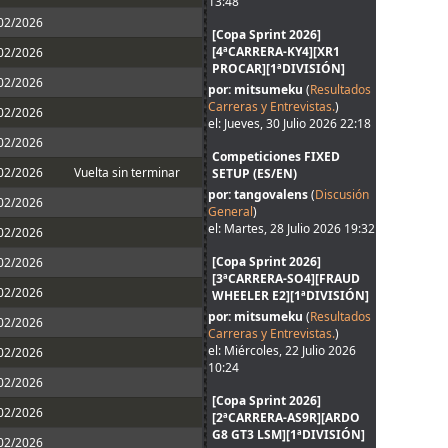
13:48
/02/2026
[Copa Sprint 2026]
[4ªCARRERA-KY4][XR1
/02/2026
PROCAR][1ªDIVISIÓN]
/02/2026
por: mitsumeku
(
Resultados
Carreras y Entrevistas.
)
/02/2026
el: Jueves, 30 Julio 2026 22:18
/02/2026
Competiciones FIXED
/02/2026
Vuelta sin terminar
SETUP (ES/EN)
por: tangovalens
(
Discusión
/02/2026
General
)
el: Martes, 28 Julio 2026 19:32
/02/2026
[Copa Sprint 2026]
/02/2026
[3ªCARRERA-SO4][FRAUD
/02/2026
WHEELER E2][1ªDIVISIÓN]
por: mitsumeku
(
Resultados
/02/2026
Carreras y Entrevistas.
)
el: Miércoles, 22 Julio 2026
/02/2026
10:24
/02/2026
[Copa Sprint 2026]
/02/2026
[2ªCARRERA-AS9R][ARDO
G8 GT3 LSM][1ªDIVISIÓN]
/02/2026