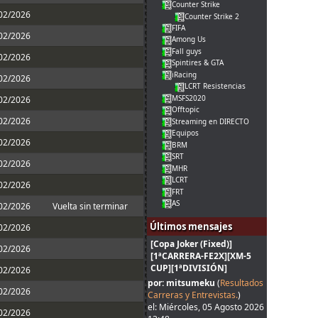
Counter Strike
/02/2026
Counter Strike 2
FIFA
/02/2026
Among Us
Fall guys
/02/2026
Spintires & GTA
iRacing
/02/2026
LCRT Resistencias
MSFS2020
/02/2026
Offtopic
/02/2026
Streaming en DIRECTO
Equipos
/02/2026
BRM
SRT
/02/2026
MHR
LCRT
/02/2026
FRT
AS
/02/2026
Vuelta sin terminar
Últimos mensajes
/02/2026
[Copa Joker (Fixed)]
/02/2026
[1ªCARRERA-FE2X][XM-5
CUP][1ªDIVISIÓN]
/02/2026
por: mitsumeku
(
Resultados
/02/2026
Carreras y Entrevistas.
)
el: Miércoles, 05 Agosto 2026
/02/2026