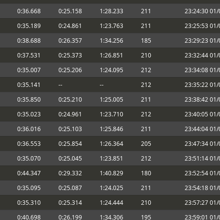
0:36.668
0:25.158
1:28.233
211
23:24:30 01
saludos, yo tampoco voy a correr
0:35.189
0:24.861
1:23.763
211
23:25:53 01
mejore para tu hijo, Marcos
0:38.688
0:26.357
1:34.256
185
23:29:23 01
do desinscribirme, si lo podéis hacer os
0:37.531
0:25.373
1:26.851
210
23:32:44 01
0:35.007
0:25.206
1:24.095
212
23:34:08 01
0:35.141
--
--
212
23:35:22 01
 sea leve
rto a no inscritos
0:35.850
0:25.210
1:25.005
211
23:38:42 01
; Estoy en el hospital con mi hijo. Parece
0:35.023
0:24.961
1:23.710
212
23:40:05 01
0:36.016
0:25.103
1:25.846
211
23:44:04 01
aña también.
l partido
0:36.553
0:25.854
1:26.364
205
23:47:34 01
0:35.070
0:25.045
1:23.851
212
23:51:14 01
nte con la FiFA e incluso Donald
0:44.347
0:29.332
1:40.829
180
23:52:54 01
 del partido, pero no quieren
0:35.095
0:25.087
1:24.025
211
23:54:18 01
bi.
 día de la carrera por el partido?
0:35.310
0:25.314
1:24.444
210
23:57:27 01
0:40.698
0:26.199
1:34.306
195
23:59:01 01