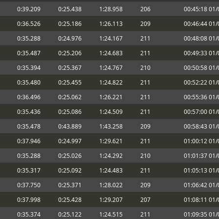
0:39.209
0:25.438
1:28.958
206
00:45:18 01
ue la carrera era 20:15 hora canaria
5 y me viene un poco mal. Nos vemos
0:36.526
0:25.186
1:26.113
209
00:46:44 01
0:35.288
0:24.976
1:24.167
211
00:48:08 01
ry!!
o inscribirme, que me dio el mono de
0:35.487
0:25.206
1:24.683
211
00:49:33 01
0:35.394
0:25.367
1:24.767
210
00:50:58 01
ta. Yo de momento he adaptado un poco
0:35.480
0:25.455
1:24.822
211
00:52:22 01
mpartirme setup para rodar un poco e
0:36.496
0:25.062
1:26.221
211
00:55:36 01
cias!
0:35.436
0:25.086
1:24.509
211
00:57:00 01
 que quiero comprarme uno de verdad :-
0:35.478
0:43.889
1:43.258
209
00:58:43 01
el coche
0:37.946
0:24.997
1:29.621
211
01:00:12 01
0:35.288
0:25.026
1:24.292
210
01:01:37 01
s 3 así que ni voy a poder el
0:35.317
0:25.092
1:24.483
211
01:05:13 01
0:37.750
0:25.371
1:28.022
209
01:06:42 01
0:37.998
0:25.428
1:29.207
207
01:08:11 01
n una pista algo más grande y si tanto
0:35.374
0:25.122
1:24.515
211
01:09:35 01