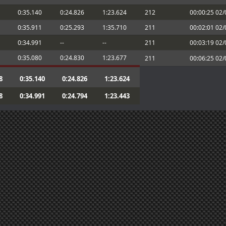
0:35.140
0:24.826
1:23.624
212
00:00:25 02
ols and Eakew for the podium!
0:35.911
0:25.293
1:35.710
211
00:02:01 02
0:34.991
--
--
211
00:03:19 02
dix Cup victory
l server "cesav". Pasword erroneo ; Ha
0:35.080
0:24.830
1:23.677
211
00:06:25 02
R! Njoan estara contento! 😊😁
8
0:35.140
0:24.826
1:23.624
8
0:34.991
0:24.794
1:23.443
r esta victoria de equipo en Liga a
n ¡va por tí!
dows Mixed Reality en steam. La
fas de VR, mejor optimizado que el WMR
dores 👍.
ria 🏆 la liga 2026 y a todos los
.Estoy aprendiendo como funciona bien