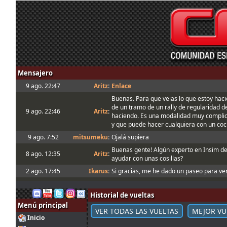
Mensajero
9 ago. 22:47
Aritz
:
Enlace
Buenas. Para que veias lo que estoy hac
de un tramo de un rally de regularidad d
9 ago. 22:46
Aritz
:
haciendo. Es una modalidad muy compli
y que puede hacer cualquiera con un co
9 ago. 7:52
mitsumeku
:
Ojalá supiera
Buenas gente! Algún experto en Insim d
8 ago. 12:35
Aritz
:
ayudar con unas cosillas?
2 ago. 17:45
Ikarus
:
Si gracias, me he dado un paseo para ver
El mini óvalo es la trazada normal en es
la Joker es la trazada que solemos hace
Historial de vueltas
2 ago. 17:17
tangovalens
:
menos tiempo. En todo caso la Joker está
Menú principal
con franjas rojas y amarillas
VER TODAS LAS VUELTAS
MEJOR VU
Inicio
Buenas, con la Joker lap entiendo que se 
2 ago. 14:30
Ikarus
: