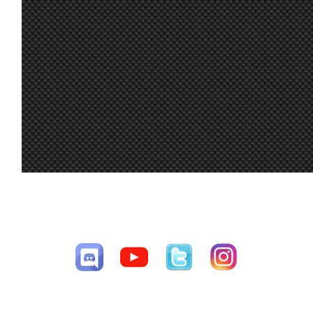
Liga a nuestro compañero y amigo Njoan ¡
Ikarus, es Oasis Driver for Windows Mixe
24 jun. 7:15
Marcos Z.
:
aplicación que gestiona las gafas de VR,
el WMR
23 jun. 19:11
Maxxis
:
Muchas gracias !!
23 jun. 18:23
Ikarus
:
Marcos, ¿qué es el Oasis?
Por el trabajo de los administradores 👍.
23 jun. 17:18
Furribmw
:
Enhorabuena Maxxis por la victoria 🏆 la 
23 jun. 17:16
Furribmw
:
participantes por participar 😁.Estoy a
funciona bien el lfs 😃.Saludos a todos a 
23 jun. 12:54
johneysvk
:
@system nope
Siguiendo el hilo de los tirones en VR, in
tu msje de que se podía dejar W10), e inst
CESAV ©2009-2026
23 jun. 8:40
Marcos Z.
:
es efecto placebo, pero se quitaron los m
Página generada en 0.012 segundos con 18 consultas a la base de
un acierto!!
datos
23 jun. 8:19
System01.54
:
Todos a derretir ; Jsk : not doing the last 
23 jun. 7:40
Aritz
:
23 jun. 7:07
Malavida Valdez
Ya lo dice greta, el cambio climático nos 
:
Sisi yo igual, normalmente se quedan al
23 jun. 7:06
Malavida Valdez
con un 5% ; No se si seria por el calor, r
:
pequeño tiron al principio pero ya esta