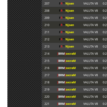
207
F
R
™
Njoan
VALUTA V8
0:2
208
F
R
™
Njoan
VALUTA V8
0:2
209
F
R
™
Njoan
VALUTA V8
0:2
210
F
R
™
Njoan
VALUTA V8
0:2
211
F
R
™
Njoan
VALUTA V8
0:2
212
F
R
™
Njoan
VALUTA V8
0:2
213
F
R
™
Njoan
VALUTA V8
0:2
214
[
BRM
]
socraM
VALUTA V8
0:2
215
[
BRM
]
socraM
VALUTA V8
0:2
216
[
BRM
]
socraM
VALUTA V8
0:2
217
[
BRM
]
socraM
VALUTA V8
0:2
218
[
BRM
]
socraM
VALUTA V8
0:2
219
[
BRM
]
socraM
VALUTA V8
0:2
220
[
BRM
]
socraM
VALUTA V8
0:2
221
[
BRM
]
socraM
VALUTA V8
0:2