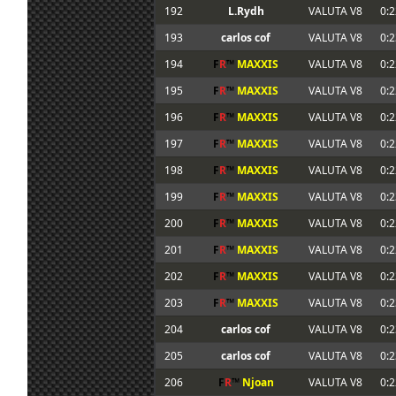
192
L.Rydh
VALUTA V8
0:2
193
carlos cof
VALUTA V8
0:2
194
F
R
™
MAXXIS
VALUTA V8
0:2
195
F
R
™
MAXXIS
VALUTA V8
0:2
196
F
R
™
MAXXIS
VALUTA V8
0:2
197
F
R
™
MAXXIS
VALUTA V8
0:2
198
F
R
™
MAXXIS
VALUTA V8
0:2
199
F
R
™
MAXXIS
VALUTA V8
0:2
200
F
R
™
MAXXIS
VALUTA V8
0:2
201
F
R
™
MAXXIS
VALUTA V8
0:2
202
F
R
™
MAXXIS
VALUTA V8
0:2
203
F
R
™
MAXXIS
VALUTA V8
0:2
204
carlos cof
VALUTA V8
0:2
205
carlos cof
VALUTA V8
0:2
206
F
R
™
Njoan
VALUTA V8
0:2