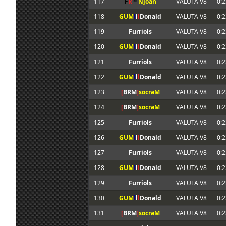
117
F
R
™
Njoan
VALUTA V8
0:2
118
GUM
l
l
l
Donald
VALUTA V8
0:2
119
Furriols
VALUTA V8
0:2
120
GUM
l
l
l
Donald
VALUTA V8
0:2
121
Furriols
VALUTA V8
0:2
122
GUM
l
l
l
Donald
VALUTA V8
0:2
123
[
BRM
]
socraM
VALUTA V8
0:2
124
[
BRM
]
socraM
VALUTA V8
0:2
125
Furriols
VALUTA V8
0:2
126
GUM
l
l
l
Donald
VALUTA V8
0:2
127
Furriols
VALUTA V8
0:2
128
GUM
l
l
l
Donald
VALUTA V8
0:2
129
Furriols
VALUTA V8
0:2
130
GUM
l
l
l
Donald
VALUTA V8
0:2
131
[
BRM
]
socraM
VALUTA V8
0:2