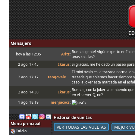
Mensajero
Buenas gente! Algún experto en Insi
hoy a las 12:35
Aritz
:
unas cosillas?
2 ago. 17:45
Ikarus
:
Si gracias, me he dado un paseo para 
El mini óvalo es la trazada normal en 
2 ago. 17:17
tangovalens
:
trazada que solemos hacer siempre 
caso la Joker está marcada en el asfal
Buenas, con la Joker lap entiendo que 
2 ago. 14:30
Ikarus
:
en el server Q, no?
1 ago. 18:19
menjacocs
:
1 ago. 7:07
tangovalens
:
"A fondo o a casa"
Historial de vueltas
31 jul. 14:13
johneysvk
:
Spambot in forum
Menú principal
31 jul. 12:40
camtawn
:
Menjacocs, ten agallas y T1 ; *en ; Y t
VER TODAS LAS VUELTAS
MEJOR VU
Inicio
31 jul. 10:51
mitsumeku
:
Tienes que enviarlo al host cuando sal