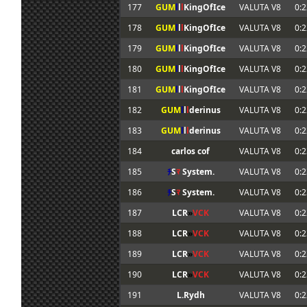
177
GUM
l
l
l
KingOfIce
VALUTA V8
0:2
178
GUM
l
l
l
KingOfIce
VALUTA V8
0:2
179
GUM
l
l
l
KingOfIce
VALUTA V8
0:2
180
GUM
l
l
l
KingOfIce
VALUTA V8
0:2
181
GUM
l
l
l
KingOfIce
VALUTA V8
0:2
182
GUM
l
l
l
derinus
VALUTA V8
0:2
183
GUM
l
l
l
derinus
VALUTA V8
0:2
184
carlos cof
VALUTA V8
0:2
185
ﾁ
S
ﾏ
System.
VALUTA V8
0:2
186
ﾁ
S
ﾏ
System.
VALUTA V8
0:2
187
LCR
»
VCK
VALUTA V8
0:2
188
LCR
»
VCK
VALUTA V8
0:2
189
LCR
»
VCK
VALUTA V8
0:2
190
LCR
»
VCK
VALUTA V8
0:2
191
L.Rydh
VALUTA V8
0:2