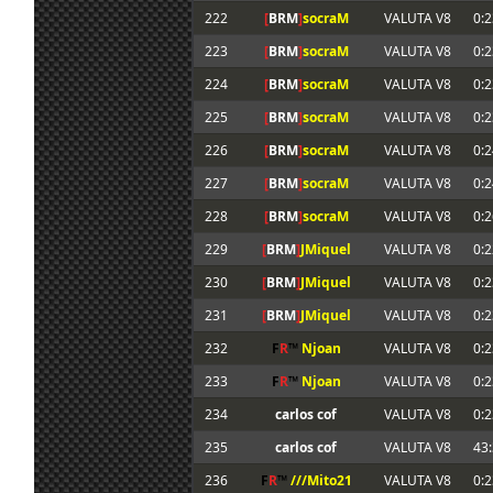
222
[
BRM
]
socraM
VALUTA V8
0:2
223
[
BRM
]
socraM
VALUTA V8
0:2
224
[
BRM
]
socraM
VALUTA V8
0:2
225
[
BRM
]
socraM
VALUTA V8
0:2
226
[
BRM
]
socraM
VALUTA V8
0:2
227
[
BRM
]
socraM
VALUTA V8
0:2
228
[
BRM
]
socraM
VALUTA V8
0:2
229
[
BRM
]
JMiquel
VALUTA V8
0:2
230
[
BRM
]
JMiquel
VALUTA V8
0:2
231
[
BRM
]
JMiquel
VALUTA V8
0:2
232
F
R
™
Njoan
VALUTA V8
0:2
233
F
R
™
Njoan
VALUTA V8
0:2
234
carlos cof
VALUTA V8
0:2
235
carlos cof
VALUTA V8
43
236
F
R
™
///Mito21
VALUTA V8
0:2