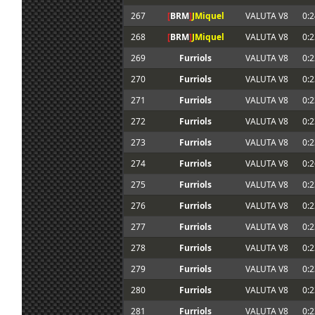
267
[
BRM
]
JMiquel
VALUTA V8
0:2
268
[
BRM
]
JMiquel
VALUTA V8
0:2
269
Furriols
VALUTA V8
0:2
270
Furriols
VALUTA V8
0:2
271
Furriols
VALUTA V8
0:2
272
Furriols
VALUTA V8
0:2
273
Furriols
VALUTA V8
0:2
274
Furriols
VALUTA V8
0:2
275
Furriols
VALUTA V8
0:2
276
Furriols
VALUTA V8
0:2
277
Furriols
VALUTA V8
0:2
278
Furriols
VALUTA V8
0:2
279
Furriols
VALUTA V8
0:2
280
Furriols
VALUTA V8
0:2
281
Furriols
VALUTA V8
0:2