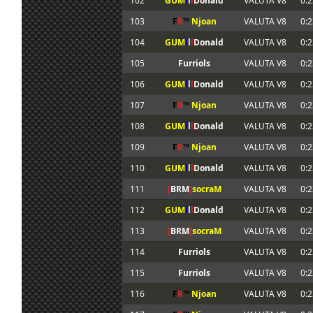
102
GUM
l
l
l
Donald
VALUTA V8
0:2
103
F
R
™
Njoan
VALUTA V8
0:2
104
GUM
l
l
l
Donald
VALUTA V8
0:2
105
Furriols
VALUTA V8
0:2
106
GUM
l
l
l
Donald
VALUTA V8
0:2
107
F
R
™
Njoan
VALUTA V8
0:2
108
GUM
l
l
l
Donald
VALUTA V8
0:2
109
F
R
™
Njoan
VALUTA V8
0:2
110
GUM
l
l
l
Donald
VALUTA V8
0:2
111
[
BRM
]
socraM
VALUTA V8
0:2
112
GUM
l
l
l
Donald
VALUTA V8
0:2
113
[
BRM
]
socraM
VALUTA V8
0:2
114
Furriols
VALUTA V8
0:2
115
Furriols
VALUTA V8
0:2
116
F
R
™
Njoan
VALUTA V8
0:2