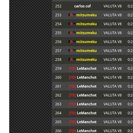
252
carlos cof
VALUTA V8
0:2
253
F
R
™
mitsumeku
VALUTA V8
0:2
254
F
R
™
mitsumeku
VALUTA V8
0:2
255
F
R
™
mitsumeku
VALUTA V8
0:2
256
F
R
™
mitsumeku
VALUTA V8
0:2
257
F
R
™
mitsumeku
VALUTA V8
0:2
258
F
R
™
mitsumeku
VALUTA V8
0:2
259
[TD]
LeManchot
VALUTA V8
0:2
260
[TD]
LeManchot
VALUTA V8
0:2
261
[TD]
LeManchot
VALUTA V8
0:2
262
[TD]
LeManchot
VALUTA V8
0:2
263
[TD]
LeManchot
VALUTA V8
0:2
264
[TD]
LeManchot
VALUTA V8
0:2
265
[TD]
LeManchot
VALUTA V8
0:2
266
[TD]
LeManchot
VALUTA V8
0:2