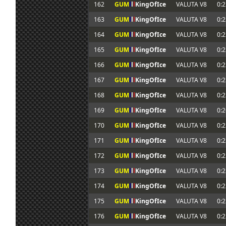
162
GUM
l
l
l
KingOfIce
VALUTA V8
0:2
163
GUM
l
l
l
KingOfIce
VALUTA V8
0:2
164
GUM
l
l
l
KingOfIce
VALUTA V8
0:2
165
GUM
l
l
l
KingOfIce
VALUTA V8
0:2
166
GUM
l
l
l
KingOfIce
VALUTA V8
0:2
167
GUM
l
l
l
KingOfIce
VALUTA V8
0:2
168
GUM
l
l
l
KingOfIce
VALUTA V8
0:2
169
GUM
l
l
l
KingOfIce
VALUTA V8
0:2
170
GUM
l
l
l
KingOfIce
VALUTA V8
0:2
171
GUM
l
l
l
KingOfIce
VALUTA V8
0:2
172
GUM
l
l
l
KingOfIce
VALUTA V8
0:2
173
GUM
l
l
l
KingOfIce
VALUTA V8
0:2
174
GUM
l
l
l
KingOfIce
VALUTA V8
0:2
175
GUM
l
l
l
KingOfIce
VALUTA V8
0:2
176
GUM
l
l
l
KingOfIce
VALUTA V8
0:2