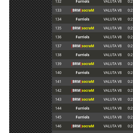
132
Furriols
VALUTA V8
0:2
133
[
BRM
]
socraM
VALUTA V8
0:2
134
Furriols
VALUTA V8
0:2
135
[
BRM
]
socraM
VALUTA V8
0:2
136
Furriols
VALUTA V8
0:2
137
[
BRM
]
socraM
VALUTA V8
0:2
138
Furriols
VALUTA V8
0:2
139
[
BRM
]
socraM
VALUTA V8
0:2
140
Furriols
VALUTA V8
0:2
141
[
BRM
]
socraM
VALUTA V8
0:2
142
[
BRM
]
socraM
VALUTA V8
0:2
143
[
BRM
]
socraM
VALUTA V8
0:2
144
Furriols
VALUTA V8
0:2
145
Furriols
VALUTA V8
0:2
146
[
BRM
]
socraM
VALUTA V8
0:2