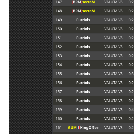
147
[
BRM
]
socraM
VALUTA V8
0:2
148
[
BRM
]
socraM
VALUTA V8
0:2
149
Furriols
VALUTA V8
0:2
150
Furriols
VALUTA V8
0:2
151
Furriols
VALUTA V8
0:2
152
Furriols
VALUTA V8
0:2
153
Furriols
VALUTA V8
0:2
154
Furriols
VALUTA V8
0:2
155
Furriols
VALUTA V8
0:3
156
Furriols
VALUTA V8
0:2
157
Furriols
VALUTA V8
0:2
158
Furriols
VALUTA V8
0:2
159
Furriols
VALUTA V8
0:4
160
Furriols
VALUTA V8
0:2
161
GUM
l
l
l
KingOfIce
VALUTA V8
0:2