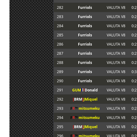
282
Furriols
VALUTA V8
0:2
283
Furriols
VALUTA V8
0:2
284
Furriols
VALUTA V8
0:2
285
Furriols
VALUTA V8
0:2
286
Furriols
VALUTA V8
0:2
287
Furriols
VALUTA V8
0:2
288
Furriols
VALUTA V8
0:2
289
Furriols
VALUTA V8
0:3
290
Furriols
VALUTA V8
0:2
291
GUM
l
l
l
Donald
VALUTA V8
0:2
292
[
BRM
]
JMiquel
VALUTA V8
0:2
293
F
R
™
mitsumeku
VALUTA V8
0:2
294
F
R
™
mitsumeku
VALUTA V8
0:2
295
[
BRM
]
JMiquel
VALUTA V8
0:2
296
F
R
™
mitsumeku
VALUTA V8
0:2