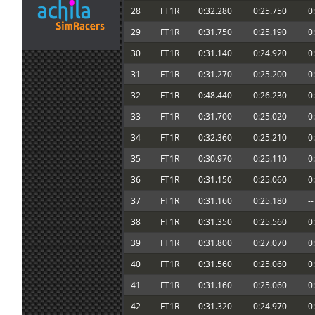
en una liga
28
FT1R
0:32.280
0:25.750
0
Perdonar, estaba inscrito pero no pude ll
14 jul. 12:29
Javi3r
:
29
FT1R
0:31.750
0:25.190
0
carrera. Encima me tocaba de 1º Comisa
14 jul. 11:31
loopingz
:
Que va 10 de 10 el top 10!
30
FT1R
0:31.140
0:24.920
0
14 jul. 7:05
mitsumeku
:
...nos ha salido
31
FT1R
0:31.270
0:25.200
0
14 jul. 6:28
menjacocs
:
Madre mia... que mierda de carrera me h
32
FT1R
0:48.440
0:26.230
0
Vinz ha dominado pero en la segunda ca
33
FT1R
0:31.700
0:25.020
0
8 jul. 22:46
loopingz
:
podido pasar después de quemar las tra
no se...
34
FT1R
0:32.360
0:25.210
0
7 jul. 7:28
JMiquel
:
Buff, mejor. Se pasa mal con dolor de otit
35
FT1R
0:30.970
0:25.110
0
Gracias!!, al final quedó en un susto. Anti
7 jul. 6:03
Marcos Z.
:
si se quita la infección. He visto que l ap
36
FT1R
0:31.150
0:25.060
0
escasa, Looping primero
37
FT1R
0:31.160
0:25.180
--
6 jul. 22:05
loopingz
:
Ánimo Marcos sobre todo para tu hijo!
38
FT1R
0:31.350
0:25.560
0
Entonces buena carrera a todos, y bueno
6 jul. 20:19
System01.54
:
aquellos que van a ver
39
FT1R
0:31.800
0:27.070
0
Tambien no estoy en la carrera, tengo q
40
FT1R
0:31.560
0:25.060
0
6 jul. 20:18
System01.54
:
pequeña pausa con las carreras, los ulti
bastante agobiado por problemas en la v
41
FT1R
0:31.160
0:25.060
0
@Ikarus, no te preocupes 👍
6 jul. 19:58
tangovalens
:
42
FT1R
0:31.320
0:24.970
0