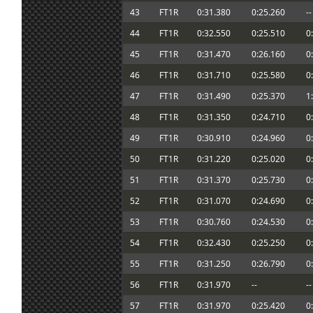
6 jul. 19:54
Ikarus
:
Marcos Ánimo!
43
FT1R
0:31.380
0:25.260
--
Marcos que se mejore tu hijo ,saludos, y
6 jul. 19:51
Furribmw
:
correr disculpen 👌👍
44
FT1R
0:32.550
0:25.510
0
6 jul. 19:43
System01.54
:
Cruzo los dedos para que todo mejore pa
45
FT1R
0:31.470
0:26.160
0
Buenas noches, se me ha olvidado desinsc
6 jul. 19:35
Ikarus
:
46
FT1R
0:31.710
0:25.580
0
podéis hacer os lo agradezco
47
FT1R
0:31.490
0:25.370
1
6 jul. 19:19
tangovalens
:
Que no sea nada, Marcos
6 jul. 18:27
Karlitos
:
Ojú Marcos. Mucho ánimo y que sea leve
48
FT1R
0:31.350
0:24.710
0
6 jul. 18:26
loopingz
:
En la Q reset not allowed y abierto a no i
49
FT1R
0:30.910
0:24.960
0
Yo creo que ni partido ni cesav ; Estoy en
6 jul. 17:50
Marcos Z.
:
50
FT1R
0:31.220
0:25.020
0
hijo. Parece que tiene otitis aguda
6 jul. 12:36
Mito21
:
Efectivamente, yo hoy con España tambi
51
FT1R
0:31.370
0:25.730
0
6 jul. 11:10
Maxxis
:
Yo no participo hoy, voy a ver el partido
52
FT1R
0:31.070
0:24.690
0
6 jul. 8:03
NeoN
:
53
FT1R
0:30.760
0:24.530
0
Buenas! Hemos hablado seriamente con la
54
FT1R
0:32.430
0:25.250
0
6 jul. 7:13
tangovalens
:
Donald Trump para que cambien la hora d
quieren
55
FT1R
0:31.250
0:26.790
0
6 jul. 6:20
orma
:
Comparto un setillo para la combi.
56
FT1R
0:31.970
--
--
Buenas! No se podría cambiar el día de la
5 jul. 16:47
Ikarus
:
partido?
57
FT1R
0:31.970
0:25.420
0