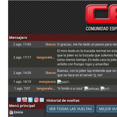
Mensajero
2 ago. 17:45
Ikarus
:
Si gracias, me he dado un paseo para ver
El mini óvalo es la trazada normal en es
que la Joker es la trazada que solemos h
2 ago. 17:17
tangovalens
:
toma menos tiempo. En todo caso la Joke
asfalto con franjas rojas y amarillas
Buenas, con la Joker lap entiendo que se r
2 ago. 14:30
Ikarus
:
que se hace en el server Q, no?
1 ago. 18:19
menjacocs
:
1 ago. 7:07
tangovalens
:
"A fondo o a casa"
31 jul. 14:13
johneysvk
:
Spambot in forum
Historial de vueltas
31 jul. 12:40
camtawn
:
Menjacocs, ten agallas y T1 ; *en ; Y t3, 
Menú principal
Tienes que enviarlo al host cuando sales
VER TODAS LAS VUELTAS
MEJOR VU
31 jul. 10:51
mitsumeku
:
Inicio
valide el setup