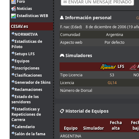
apasionante y
Foro
✉ ENVIAR UN MENSAJE PRIVADO
que puede
Noticias
hacer
Estadísticas WEB
cualquiera con
👤 Información personal
G
un coche de >25
CESAV.es
F. nac (Edad)
8 de diciembre de 2006
(19 añ
9
NORMATIVA
ago.
mitsumeku
:
Ojalá supiera
Comunidad
Argentina
7:52
Estadísticas de
Aspecto web
Por defecto
Piloto
Buenas gente!
Algún experto
Setups LFS
🎮 Simuladores
8
en Insim de LFS
ago.
Aritz
:
Equipos
que me pueda
12:35
LFS
Inscripciones
ayudar con unas
cosillas?
Tipo Licencia
S3
NO
Clasificaciones
Si gracias, me
Generador de Skins
Licencia
GL14
2
he dado un
ago.
Reclamaciones
Ikarus
:
Número de Dorsal
paseo para
17:45
Estado de los
verlo jaja
servidores
El mini óvalo es
Estadísticas y
la trazada
📋 Historial de Equipos
Repeticiones de
normal en esta
Carrera
combi, mientras
Fecha
Fec
que la Joker es
Calendario
Equipo
Simulador
alta
baj
la trazada que
Salón de la fama
ARGENTINA
2
solemos hacer