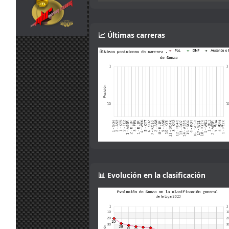
14:13
Menjacocs, ten
31
agallas y T1 ;
jul.
camtawn
:
*en ; Y t3, a
📈 Últimas carreras
12:40
fondo o a casa
Tienes que
31
enviarlo al host
jul.
mitsumeku
:
cuando sales de
10:51
boxes ; Para que
valide el setup
Perdon, no se
que pasa con el
31
set obligatorio,
jul.
Ferminator
:
yo lo meto en la
10:21
carpeta de
setup y me echa
en 30
31
1 segunto en el
📊 Evolución en la clasificación
jul.
menjacocs
:
T1 !!!!
9:43
Cameron!!!
30
Mola! Nos
jul.
Malavida Valdez
vemos el Lunes
:
15:04
😃
Would be good