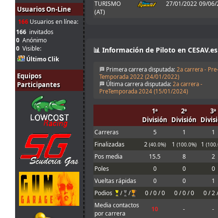
TURISMO
27/01/2022
09/06/
ago.
tangovalens
:
siempre y que
Usuarios On-Line
(AT)
17:17
toma menos
166
Usuarios en línea:
tiempo. En todo
caso la Joker
166
invitados
está marcada
0
Anónimo
en el asfalto con
0
Visible:
📊 Información de Piloto en CESAV.es
franjas rojas y
Último Clik
amarillas
🏁 Primera carrera disputada:
2a carrera - Pre
Buenas, con la
Equipos
Temporada 2022 (
24/01/2022
)
Joker lap
Participantes
🏁 Última carrera disputada:
2a carrera -
2
entiendo que se
PreTemporada 2024 (
15/01/2024
)
ago.
Ikarus
:
refiere al mini
14:30
óvalo que se
1ª
2ª
3ª
hace en el
División
División
Divis
server Q, no?
Carreras
5
1
1
1
Finalizadas
2
1
1
ago.
menjacocs
:
(40.0%)
(100.0%)
(100
18:19
Pos media
15.5
8
2
"A fondo o a
Poles
0
0
0
1
casa"
ago.
tangovalens
:
Vueltas rápidas
0
0
1
7:07
Podios
/
/
0 / 0 / 0
0 / 0 / 0
0 / 2 
31
Media contactos
Spambot in
10
-
-
jul.
johneysvk
:
por carrera
forum