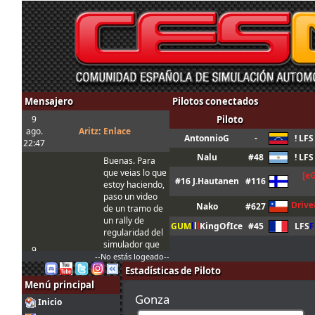
Mensajero
Pilotos conectados
9
Piloto
ago.
Aritz
:
Enlace
AntonnioG
-
! LF
22:47
Nalu
#48
! LF
Buenas. Para
que veias lo que
[e
#16 J.Hautanen
#116
estoy haciendo,
paso un video
Driv
Nako
#627
de un tramo de
un rally de
GUM
l
l
l
KingOfIce
#45
LFS
F
regularidad del
simulador que
9
estoy haciendo.
--No estás logeado--
ago.
Aritz
:
Es una
Estadísticas de Piloto
22:46
modalidad muy
Menú principal
complicada
Gonza
Inicio
pero