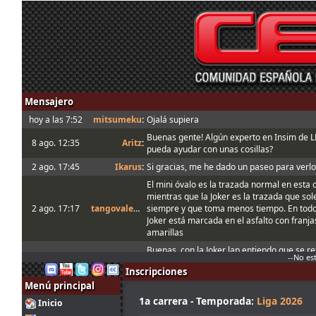
Mensajero
hoy a las 7:52
mitsumeku
:
Ojalá supiera
Buenas gente! Algún experto en Insim de 
8 ago. 12:35
Aritz
:
pueda ayudar con unas cosillas?
2 ago. 17:45
Ikarus
:
Si gracias, me he dado un paseo para verlo
El mini óvalo es la trazada normal en esta 
mientras que la Joker es la trazada que so
2 ago. 17:17
tangovalens
:
siempre y que toma menos tiempo. En todo
Joker está marcada en el asfalto con franja
amarillas
Buenas, con la Joker lap entiendo que se ref
2 ago. 14:30
Ikarus
:
--No es
mini óvalo que se hace en el server Q, no?
Inscripciones
1 ago. 18:19
menjacocs
:
Menú principal
1 ago. 7:07
tangovalens
:
"A fondo o a casa"
1a carrera - Temporada:
Liga 2026
Inicio