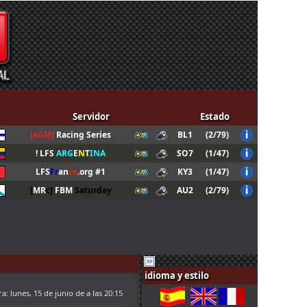
Servidor
Estado
[eGM]
Racing Series
BL1
(2/79)
! LFS
ARG
E
N
T
INA
SO7
(1/47)
LFS
Fr
an
ce
.org #1
KY3
(1/47)
[
MR
c]
FBM
Saturday
AU2
(2/79)
idioma y estilo
ra:
lunes, 15 de junio de a las 20:15