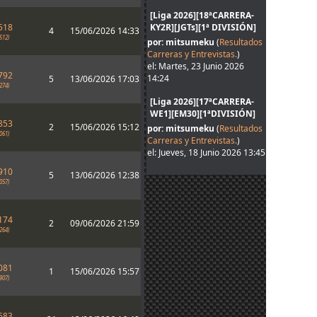
[Liga 2026][18ªCARRERA-
518
KY2R][JGTs][1ª DIVISIÓN]
4
15/06/2026 14:33
512)
por: mitsumeku
(
Resultados
Carreras y Entrevistas.
)
el: Martes, 23 Junio 2026
792
14:24
5
13/06/2026 17:03
274)
[Liga 2026][17ªCARRERA-
WE1][EM30][1ªDIVISIÓN]
853
2
15/06/2026 15:12
por: mitsumeku
(
Resultados
061)
Carreras y Entrevistas.
)
el: Jueves, 18 Junio 2026 13:45
910
5
13/06/2026 12:38
057)
174
2
09/06/2026 21:59
264)
081
1
15/06/2026 15:57
907)
683