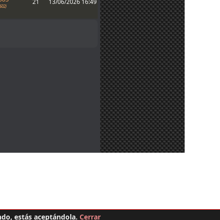
21
13/06/2026 16:49
602)
ndo, estás aceptándola.
Cerrar