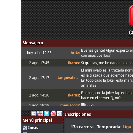
Mensajero
Buenas gente! Algún experto e
hoy a las 12:35
Aritz
:
con unas cosillas?
2 ago. 17:45
Ikarus
:
Si gracias, me he dado un paseo
El mini óvalo es la trazada nor
es la trazada que solemos hac
2 ago. 17:17
tangovalens
:
En todo caso la Joker está marca
amarillas
Buenas, con la Joker lap entien
2 ago. 14:30
Ikarus
:
hace en el server Q, no?
1 ago. 18:19
menjacocs
:
1 ago. 7:07
tangovalens
:
"A fondo o a casa"
Inscripciones
Menú principal
31 jul. 14:13
johneysvk
:
Spambot in forum
17a carrera - Temporada:
Liga
Inicio
31 jul. 12:40
camtawn
:
Menjacocs, ten agallas y T1 ; *e