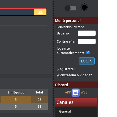
🌅
Menú personal
Bienvenido Invitado
Usuario:
Contraseña:
logearte
automáticamente:
¡Regístrate!
¿Contraseña olvidada?
Discord
Sin Equipo
Total
APP
WEB
5
28
Canales
5
28
General