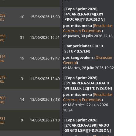
[Copa Sprint 2026]
[4ªCARRERA-KY4][XR1
058
10
15/06/2026 16:30
PROCAR][1ªDIVISIÓN]
171)
por: mitsumeku
(
Resultados
Carreras y Entrevistas.
)
258
el: Jueves, 30 Julio 2026 22:18
31
15/06/2026 16:51
200)
Competiciones FIXED
SETUP (ES/EN)
516
por: tangovalens
(
Discusión
19
14/06/2026 19:47
258)
General
)
el: Martes, 28 Julio 2026 19:32
619
[Copa Sprint 2026]
3
11/06/2026 13:49
103)
[3ªCARRERA-SO4][FRAUD
WHEELER E2][1ªDIVISIÓN]
por: mitsumeku
(
Resultados
709
14
13/06/2026 17:18
Carreras y Entrevistas.
)
090)
el: Miércoles, 22 Julio 2026
10:24
731
9
14/06/2026 21:18
[Copa Sprint 2026]
022)
[2ªCARRERA-AS9R][ARDO
G8 GT3 LSM][1ªDIVISIÓN]