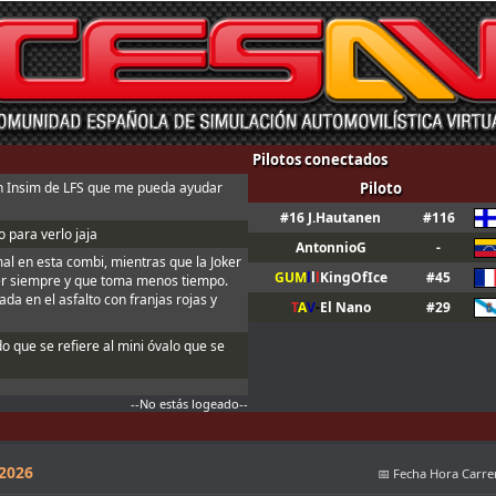
Pilotos conectados
n Insim de LFS que me pueda ayudar
Piloto
#16 J.Hautanen
#116
 para verlo jaja
AntonnioG
-
mal en esta combi, mientras que la Joker
GUM
l
l
l
KingOfIce
#45
er siempre y que toma menos tiempo.
da en el asfalto con franjas rojas y
T
A
V
-
El Nano
#29
do que se refiere al mini óvalo que se
--No estás logeado--
 2026
📅 Fecha Hora Carre
n ; Y t3, a fondo o a casa