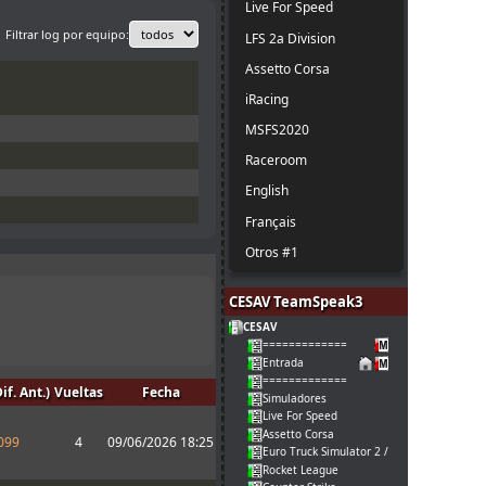
Live For Speed
Filtrar log por equipo:
LFS 2a Division
Assetto Corsa
iRacing
MSFS2020
Raceroom
English
Français
Otros #1
CESAV TeamSpeak3
CESAV
=============
Entrada
=============
f. Ant.)
Vueltas
Fecha
Simuladores
Live For Speed
Assetto Corsa
099
4
09/06/2026 18:25
Euro Truck Simulator 2 / American Truck
Rocket League