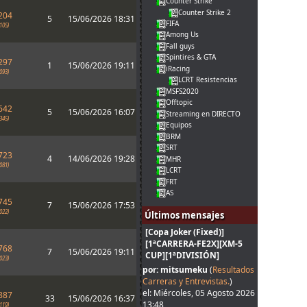
Counter Strike
Counter Strike 2
204
5
15/06/2026 18:31
FIFA
105)
Among Us
Fall guys
Spintires & GTA
297
1
15/06/2026 19:11
iRacing
093)
LCRT Resistencias
MSFS2020
Offtopic
642
5
15/06/2026 16:07
Streaming en DIRECTO
345)
Equipos
BRM
SRT
723
4
14/06/2026 19:28
MHR
081)
LCRT
FRT
AS
745
7
15/06/2026 17:53
022)
Últimos mensajes
[Copa Joker (Fixed)]
[1ªCARRERA-FE2X][XM-5
768
7
15/06/2026 19:11
CUP][1ªDIVISIÓN]
023)
por: mitsumeku
(
Resultados
Carreras y Entrevistas.
)
el: Miércoles, 05 Agosto 2026
887
33
15/06/2026 16:37
13:48
119)