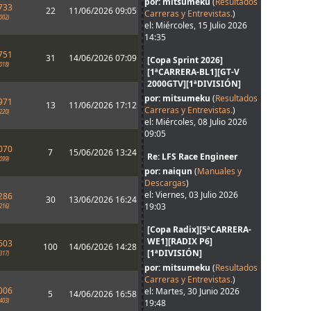
por: mitsumeku
(
Resultados
733
22
11/06/2026 09:05
Carreras y Entrevistas.
)
002)
el: Miércoles, 15 Julio 2026
14:35
751
31
14/06/2026 07:09
[Copa Sprint 2026]
018)
[1ªCARRERA-BL1][GT-V
2000GTV][1ªDIVISIÓN]
por: mitsumeku
(
Resultados
971
13
11/06/2026 17:12
Carreras y Entrevistas.
)
220)
el: Miércoles, 08 Julio 2026
09:05
070
7
15/06/2026 13:24
Re: LFS Race Engineer
099)
por: naiqun
(
Manuales y
Descargas
)
el: Viernes, 03 Julio 2026
286
30
13/06/2026 16:24
19:03
216)
[Copa Radix][5ªCARRERA-
WE1][RADIX P6]
603
100
14/06/2026 14:28
[1ªDIVISIÓN]
317)
por: mitsumeku
(
Resultados
Carreras y Entrevistas.
)
006
el: Martes, 30 Junio 2026
5
14/06/2026 16:58
403)
19:48