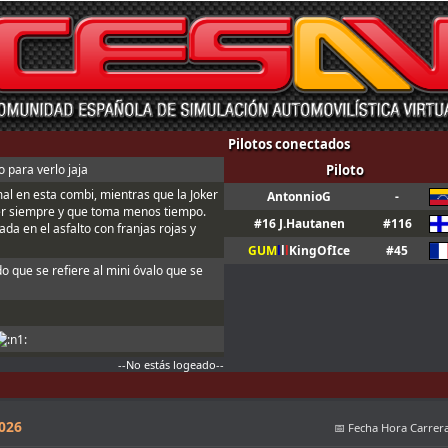
Pilotos conectados
 para verlo jaja
Piloto
mal en esta combi, mientras que la Joker
AntonnioG
-
er siempre y que toma menos tiempo.
#16 J.Hautanen
#116
da en el asfalto con franjas rojas y
GUM
l
l
l
KingOfIce
#45
do que se refiere al mini óvalo que se
--No estás logeado--
n ; Y t3, a fondo o a casa
ndo sales de boxes ; Para que valide el
2026
📅 Fecha Hora Carrer