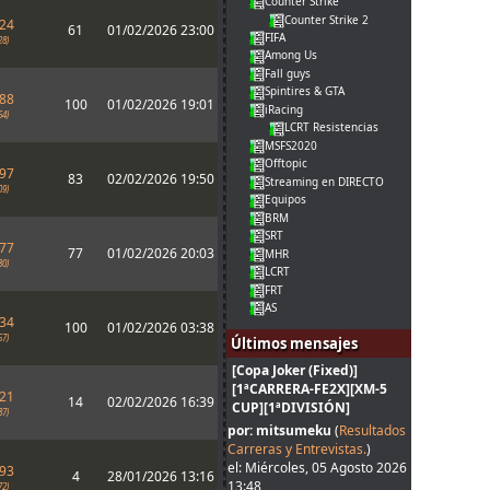
Counter Strike
Counter Strike 2
624
61
01/02/2026 23:00
FIFA
28)
Among Us
Fall guys
Spintires & GTA
688
100
01/02/2026 19:01
iRacing
64)
LCRT Resistencias
MSFS2020
Offtopic
797
83
02/02/2026 19:50
Streaming en DIRECTO
09)
Equipos
BRM
SRT
077
77
01/02/2026 20:03
MHR
80)
LCRT
FRT
AS
234
100
01/02/2026 03:38
57)
Últimos mensajes
[Copa Joker (Fixed)]
[1ªCARRERA-FE2X][XM-5
321
14
02/02/2026 16:39
CUP][1ªDIVISIÓN]
87)
por: mitsumeku
(
Resultados
Carreras y Entrevistas.
)
el: Miércoles, 05 Agosto 2026
393
4
28/01/2026 13:16
13:48
72)