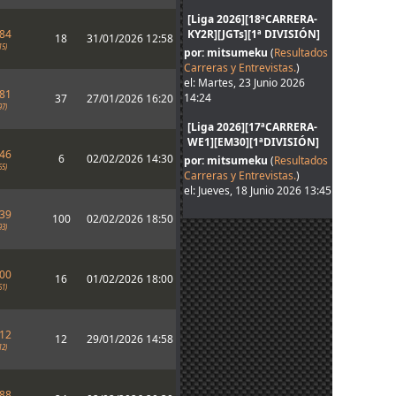
[Liga 2026][18ªCARRERA-
484
KY2R][JGTs][1ª DIVISIÓN]
18
31/01/2026 12:58
15)
por: mitsumeku
(
Resultados
Carreras y Entrevistas.
)
el: Martes, 23 Junio 2026
681
14:24
37
27/01/2026 16:20
97)
[Liga 2026][17ªCARRERA-
WE1][EM30][1ªDIVISIÓN]
746
6
02/02/2026 14:30
por: mitsumeku
(
Resultados
65)
Carreras y Entrevistas.
)
el: Jueves, 18 Junio 2026 13:45
839
100
02/02/2026 18:50
93)
900
16
01/02/2026 18:00
61)
112
12
29/01/2026 14:58
12)
288