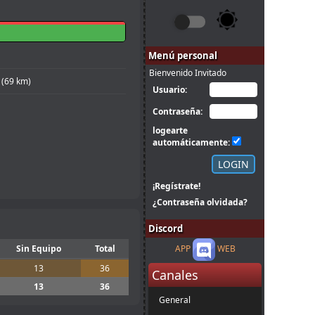
Menú personal
Bienvenido Invitado
 (69 km)
Usuario:
Contraseña:
logearte
automáticamente:
¡Regístrate!
¿Contraseña olvidada?
Discord
Sin Equipo
Total
APP
WEB
13
36
Canales
13
36
General