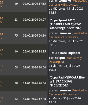
por: mitsumeku
(
Resultados
096
19
02/02/2026 17:15
Carreras y Entrevistas.
)
78)
el: Miércoles, 15 Julio 2026
14:35
116
23
02/02/2026 20:27
[Copa Sprint 2026]
20)
[1ªCARRERA-BL1][GT-V
2000GTV][1ªDIVISIÓN]
por: mitsumeku
(
Resultados
174
75
02/02/2026 20:10
Carreras y Entrevistas.
)
58)
el: Miércoles, 08 Julio 2026
09:05
222
10
29/01/2026 14:15
Re: LFS Race Engineer
48)
por: naiqun
(
Manuales y
Descargas
)
el: Viernes, 03 Julio 2026
407
58
02/02/2026 20:00
19:03
85)
[Copa Radix][5ªCARRERA-
WE1][RADIX P6]
466
38
31/01/2026 20:06
[1ªDIVISIÓN]
59)
por: mitsumeku
(
Resultados
Carreras y Entrevistas.
)
469
el: Martes, 30 Junio 2026
24
02/02/2026 17:58
03)
19:48