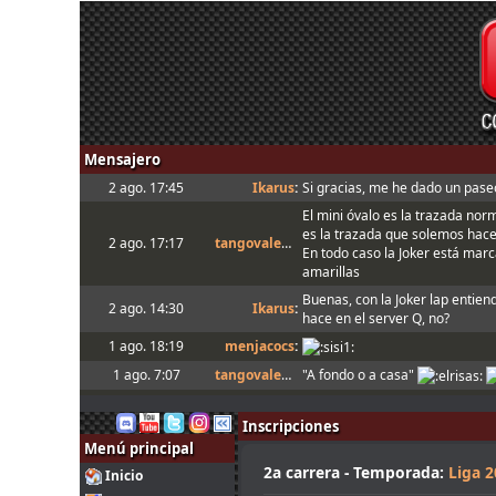
Mensajero
2 ago. 17:45
Ikarus
:
Si gracias, me he dado un paseo
El mini óvalo es la trazada nor
es la trazada que solemos hac
2 ago. 17:17
tangovalens
:
En todo caso la Joker está marca
amarillas
Buenas, con la Joker lap entien
2 ago. 14:30
Ikarus
:
hace en el server Q, no?
1 ago. 18:19
menjacocs
:
1 ago. 7:07
tangovalens
:
"A fondo o a casa"
31 jul. 14:13
johneysvk
:
Spambot in forum
Inscripciones
31 jul. 12:40
camtawn
:
Menjacocs, ten agallas y T1 ; *e
Menú principal
Tienes que enviarlo al host cua
31 jul. 10:51
mitsumeku
:
2a carrera - Temporada:
Liga 
Inicio
setup