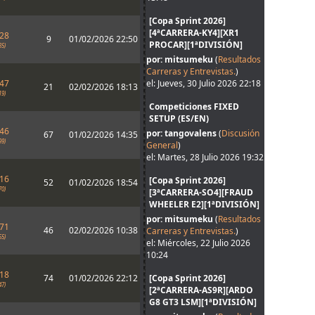
[Copa Sprint 2026]
[4ªCARRERA-KY4][XR1
428
9
01/02/2026 22:50
PROCAR][1ªDIVISIÓN]
35)
por: mitsumeku
(
Resultados
Carreras y Entrevistas.
)
447
el: Jueves, 30 Julio 2026 22:18
21
02/02/2026 18:13
19)
Competiciones FIXED
SETUP (ES/EN)
546
por: tangovalens
(
Discusión
67
01/02/2026 14:35
99)
General
)
el: Martes, 28 Julio 2026 19:32
616
[Copa Sprint 2026]
52
01/02/2026 18:54
70)
[3ªCARRERA-SO4][FRAUD
WHEELER E2][1ªDIVISIÓN]
por: mitsumeku
(
Resultados
771
46
02/02/2026 10:38
Carreras y Entrevistas.
)
55)
el: Miércoles, 22 Julio 2026
10:24
018
74
01/02/2026 22:12
[Copa Sprint 2026]
47)
[2ªCARRERA-AS9R][ARDO
G8 GT3 LSM][1ªDIVISIÓN]