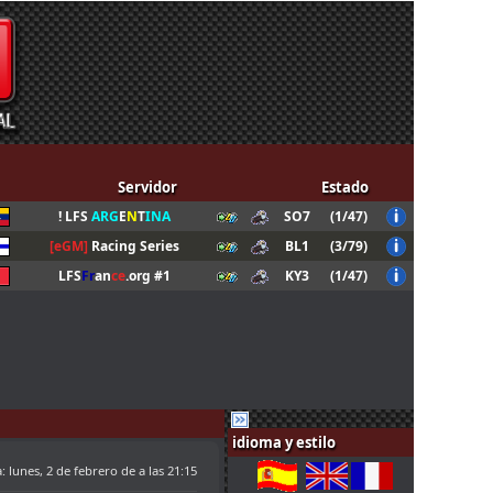
Servidor
Estado
! LFS
ARG
E
N
T
INA
SO7
(1/47)
[eGM]
Racing Series
BL1
(3/79)
LFS
Fr
an
ce
.org #1
KY3
(1/47)
idioma y estilo
a:
lunes, 2 de febrero de a las 21:15