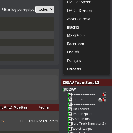
Live For Speed
Filtrar log por equipo:
LFS 2a Division
Assetto Corsa
iRacing
MSFS2020
Raceroom
English
Français
Otros #1
CESAV TeamSpeak3
CESAV
=============
Entrada
=============
f. Ant.)
Vueltas
Fecha
Simuladores
Live For Speed
Assetto Corsa
496
30
01/02/2026 22:21
Euro Truck Simulator 2 / American Truck
Rocket League