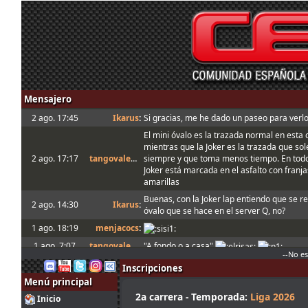
Mensajero
2 ago. 17:45
Ikarus
:
Si gracias, me he dado un paseo para verlo
El mini óvalo es la trazada normal en esta 
mientras que la Joker es la trazada que s
2 ago. 17:17
tangovalens
:
siempre y que toma menos tiempo. En todo
Joker está marcada en el asfalto con franja
amarillas
Buenas, con la Joker lap entiendo que se re
2 ago. 14:30
Ikarus
:
óvalo que se hace en el server Q, no?
1 ago. 18:19
menjacocs
:
1 ago. 7:07
tangovalens
:
"A fondo o a casa"
--No e
31 jul. 14:13
johneysvk
:
Spambot in forum
Inscripciones
Menjacocs, ten agallas y T1 ; *en ; Y t3, a f
Menú principal
31 jul. 12:40
camtawn
:
casa
2a carrera - Temporada:
Liga 2026
Inicio