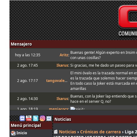
Mensajero
Buenas gente! Algún experto en Insim
hoy a las 12:35
Aritz
:
con unas cosillas?
2 ago. 17:45
Ikarus
:
Si gracias, me he dado un paseo para v
El mini óvalo es la trazada normal en e
es la trazada que solemos hacer siem
2 ago. 17:17
tangovalens
:
En todo caso la Joker está marcada en e
amarillas
Buenas, con la Joker lap entiendo que s
2 ago. 14:30
Ikarus
:
hace en el server Q, no?
1 ago. 18:19
menjacocs
:
1 ago. 7:07
tangovalens
:
"A fondo o a casa"
Noticias
31 jul. 14:13
johneysvk
:
Spambot in forum
Menú principal
📰
Noticias
›
Crónicas de carrera
› Liga 
31 jul. 12:40
camtawn
:
Menjacocs, ten agallas y T1 ; *en ; Y t3
Inicio