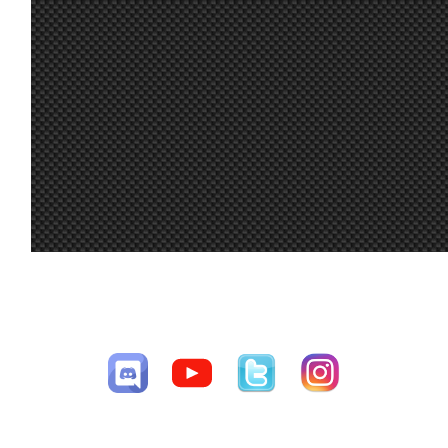
el lfs 😃.Saludos a todos a por la Radix
23 jun. 12:54
johneysvk
:
@system nope
Siguiendo el hilo de los tirones en VR, 
23 jun. 8:40
Marcos Z.
:
de que se podía dejar W10), e instalé el
placebo, pero se quitaron los microcort
23 jun. 8:19
System01.54
:
Todos a derretir ; Jsk : not doing the las
23 jun. 7:40
Aritz
:
23 jun. 7:07
Malavida Valdez
Ya lo dice greta, el cambio climático no
:
Sisi yo igual, normalmente se quedan 
23 jun. 7:06
Malavida Valdez
5% ; No se si seria por el calor, rendim
:
al principio pero ya esta
23 jun. 7:04
Ikarus
:
Yo las uso con usb por Link y las teng
Bon dia, a mi la bateria casi me deja tir
CESAV ©2009-2026
23 jun. 7:03
Malavida Valdez
:
canto de un duro
Página generada en 0.00795 segundos con 18 consultas a la base de
datos
A mi me pegaba tirones cuando había 
23 jun. 7:02
Ikarus
:
unas quest 3, sería por eso?
Me paso tambien en una hace unas se
23 jun. 7:01
Aritz
:
que era por calor... ayer ya me aviso e
pense que al ponerle un ventilador se i
Lástima Aritz, íbamos juntos y tenías bu
23 jun. 6:15
Marcos Z.
:
VR, el ventilador es nuestro amigo!!!