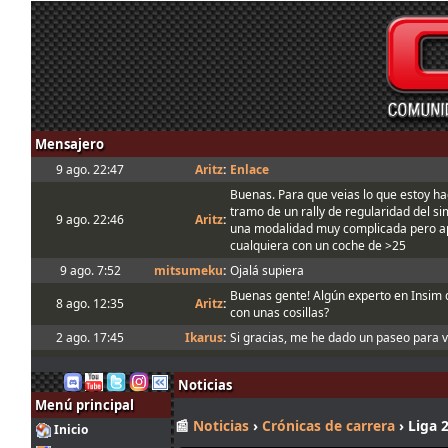
Mensajero
9 ago. 22:47
Aritz
:
Enlace
Buenas. Para que veias lo que estoy ha
tramo de un rally de regularidad del s
9 ago. 22:46
Aritz
:
una modalidad muy complicada pero a
cualquiera con un coche de >25
9 ago. 7:52
mitsumeku
:
Ojalá supiera
Buenas gente! Algún experto en Insim
8 ago. 12:35
Aritz
:
con unas cosillas?
2 ago. 17:45
Ikarus
:
Si gracias, me he dado un paseo para v
El mini óvalo es la trazada normal en e
es la trazada que solemos hacer siem
Noticias
2 ago. 17:17
tangovalens
:
En todo caso la Joker está marcada en e
Menú principal
amarillas
📰
Noticias
›
Crónicas de carrera
› Liga 
Inicio
Buenas, con la Joker lap entiendo que s
2 ago. 14:30
Ikarus
: