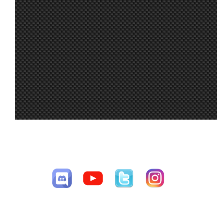
23 jun. 19:11
Maxxis
:
Muchas gracias !!
23 jun. 18:23
Ikarus
:
Marcos, ¿qué es el Oasis?
Por el trabajo de los administradores 
23 jun. 17:18
Furribmw
:
Enhorabuena Maxxis por la victoria 🏆 l
23 jun. 17:16
Furribmw
:
participantes por participar 😁.Estoy 
el lfs 😃.Saludos a todos a por la Radix
23 jun. 12:54
johneysvk
:
@system nope
Siguiendo el hilo de los tirones en VR, 
23 jun. 8:40
Marcos Z.
:
de que se podía dejar W10), e instalé el
placebo, pero se quitaron los microcort
23 jun. 8:19
System01.54
:
Todos a derretir ; Jsk : not doing the las
23 jun. 7:40
Aritz
:
CESAV ©2009-2026
Página generada en 0.00885 segundos con 18 consultas a la base de
23 jun. 7:07
Malavida Valdez
Ya lo dice greta, el cambio climático no
:
datos
Sisi yo igual, normalmente se quedan 
23 jun. 7:06
Malavida Valdez
5% ; No se si seria por el calor, rendim
:
al principio pero ya esta
23 jun. 7:04
Ikarus
:
Yo las uso con usb por Link y las teng
Bon dia, a mi la bateria casi me deja tir
23 jun. 7:03
Malavida Valdez
:
canto de un duro
A mi me pegaba tirones cuando había 